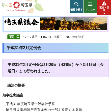
彩の国 埼玉県
緊急・防
情報を探す
メニュー
災
ページ番号：145724
掲載日：2020年6月4日
平成31年2月定例会
平成31年2月定例会は2月20日（水曜日）から3月15日（金
曜日）まで行われました。
議決の概要
知事提出議案
平成31年度埼玉県一般会計予算
埼玉県児童相談所設置条例の一部を改正する条例