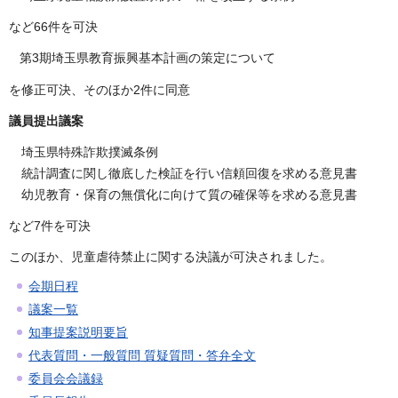
など66件を可決
第3期埼玉県教育振興基本計画の策定について
を修正可決、そのほか2件に同意
議員提出議案
埼玉県特殊詐欺撲滅条例
統計調査に関し徹底した検証を行い信頼回復を求める意見書
幼児教育・保育の無償化に向けて質の確保等を求める意見書
など7件を可決
このほか、児童虐待禁止に関する決議が可決されました。
会期日程
議案一覧
知事提案説明要旨
代表質問・一般質問 質疑質問・答弁全文
委員会会議録