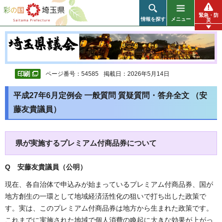
彩の国 埼玉県
緊急・防
情報を探す
メニュー
災
ページ番号：54585
掲載日：2026年5月14日
平成27年6月定例会 一般質問 質疑質問・答弁全文 （安
藤友貴議員）
県が実施するプレミアム付商品券について
Q 安藤友貴議員（公明）
現在、各自治体で申込みが始まっているプレミアム付商品券、国が
地方創生の一環として地域経済活性化の狙いで打ち出した政策で
す。実は、このプレミアム付商品券は地方から生まれた政策です。
これまでに実施された地域で個人消費の喚起に大きな効果が上がっ