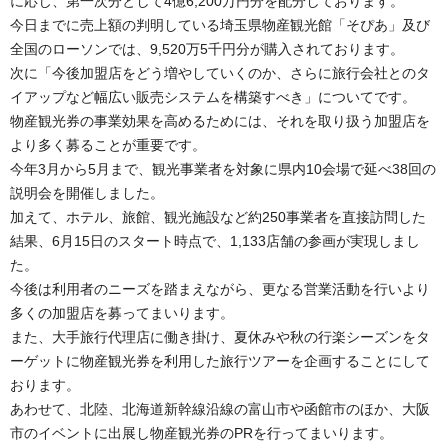
に応じ、第一次分として4億6,200万円分を配分しております。
今日までに売上額の判明している埼玉県物産観光館「そぴあ」及び
全国のローソンでは、9,520万5千円分が購入されております。
次に「今後加盟店をどう増やしていくのか、さらに旅行会社とのタ
イアップなど幅広い販売システムを構築すべき」についてです。
物産観光券の事業効果を高めるためには、それを取り扱う加盟店を
より多く募ることが重要です。
今年3月から5月まで、観光事業者を対象に県内10会場で延べ38回の
説明会を開催しました。
加えて、ホテル、旅館、観光施設など約250事業者を直接訪問した
結果、6月15日のスタート時点で、1,133店舗の参画が実現しまし
た。
今後は利用者のニーズを踏まえながら、更なる営業活動を行いより
多くの加盟店を募ってまいります。
また、大手旅行代理店に働き掛け、夏休みや秋の行楽シーズンをタ
ーゲットに物産観光券を利用した旅行ツアーを企画することにして
おります。
あわせて、北陸、北海道新幹線沿線の富山市や函館市のほか、大阪
市のイベントに出展し物産観光券のPRを行ってまいります。