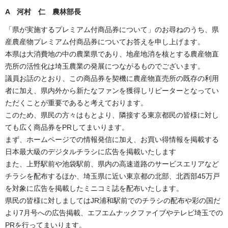
A 河村 仁 農林部長
「県が実施するプレミアム付商品券について」のお尋ねのうち、県
産農産物プレミアム付商品券についてお答えを申し上げます。
本県は大消費地の中の農業県であり、地産地消を核とする農産物直
売所の活性化は埼玉農業の発展につながるものでございます。
議員お話のとおり、この商品券を契機に農産物直売所の既存の利用
者に加え、県内外から新たなファンを獲得しリピーターとなってい
ただくことが重要であると考えております。
このため、県民の方々はもとより、隣接する東京都民の皆様に対し
ても広く商品券をPRしてまいります。
まず、ホームページでの情報発信に加え、お買い得情報を掲載する
日本最大級のデジタルチラシに広告を掲載いたします
また、上野駅前や池袋駅前、県内の高速道路のサービスエリアなど
チラシを配布するほか、埼玉県に近い東京都の北部、北西部45万戸
を対象に広告を掲載したミニコミ誌を配布いたします。
県民の皆様に対しましてはJR浦和駅前でのチラシの配布や彩の国だ
より7月号への広告掲載、エフエムナックファイブやテレビ埼玉での
PRを行ってまいります。