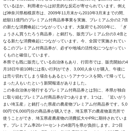
ているほか、利用者からは好意的な反応が寄せられています。例え
ば神奈川県相模原市は、2009年11月末から2010年3月末までの間、
総額11億円のプレミアム付商品券事業を実施、プレミアム分の2.7倍
の新たな消費喚起につながっています。大阪府でも2010年に、「ぎ
ょうさん買うたろう商品券」と銘打ち、販売プレミアム分の3.4倍と
なる新たな消費喚起につながっています。今、全国で実施されてい
るこのプレミアム付商品券が、必ずや地域の活性化につながってい
くものと確信しています。
本県でも既に販売している自治体もあり、行田市では、販売開始の4
月18日午前10時には長い行列ができ、3,000人余りが購入、午後に
は売り切れてしまう場合もあるというアナウンスを聞いて帰ってし
まった人もいたという新聞報道がありました。
この各自治体が発行するプレミアム付商品券とは別に、本県が独自
に取り組むプレミアム付商品券が2つあります。1つは、「近いがう
まい埼玉産」と銘打った県産の農産物プレミアム付商品券です。5,0
00円で6,000円分の商品券が購入でき、埼玉県下の農産物直売所で
使うことができ、埼玉県産農産物の消費拡大やPRに期待されていま
す。プレミアム率20パーセントの4億円を県が負担します。2つ目