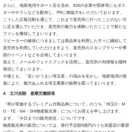
さらに、地産地消サポート店を含め、826の企業や団体等にもポス
ターやチラシなどを配布し、PRに御協力をいただいております。
こうした広報活動を通じて、これまで直売所に行ったことのない方
に足を運んでいただき、直売所の魅力を体験いただくことで新たな
ファンを獲得してまいります。
リピーターの確保につきましては商品券を利用した方々に継続して
直売所を利用していただけますよう、直売所のスタンプラリーや季
節のイベントなどを企画してまいります。
加えて、メールやフェイスブックを活用し、直売所の旬情報を随時
発信してまいります。
今後とも、「近いがうまい埼玉産」の強みを生かし、地産地消の推
進により、魅力あふれる埼玉農業の振興を図ってまいります。
A 立川吉朗 産業労働部長
「県が実施するプレミアム付商品券について」のうち「埼玉O・M
O・TE・NA・SHI物産観光券」についてお答えを申し上げます。
まず、「今日までの販売状況」についてです。
物産観光券の販売については、発行予定額9億円のうち加盟店の要望