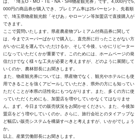
は、「埼玉O・MO・TE・NA・SHI物産観光券」です。4,000円で5,
000円の商品券が購入でき、プレミアム率は25パーセント、先着順
で、埼玉県物産観光館「そぴあ」やローソン等加盟店で直接購入が
できます。
ここで質問いたします。県産農産物プレミアム付商品券に関して
は、今までスーパーばかりで購入し、直売所に行ったことがない方
がいかに足を運んでいただけるか、そして今後、いかにリピーター
になっていただくかが重要です。このためには、ホームページの発
信だけでなく様々な工夫が必要と考えますが、どのように展開して
いくのか、農林部長にお聞きします。
また、物産観光券については、県産物でなく、観光やホテルにも使
用できることを強くアピールしていただき、県外の方にも知ってい
ただくことが本県の活性化にもつながります。また、多くの方に使
っていただくためにも、加盟店を増やしていかなくてはなりませ
ん。まず、今日までの販売状況をお聞かせください。また、今後加
盟店をどう増やしていくのか。さらに、旅行会社とのタイアップな
ど幅広い販売システムを構築すべきと考えますが、いかがでしょう
か。
以上、産業労働部長にお聞きします。