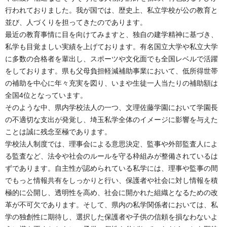
行われておりました。我が国では、歴史上、私立学校が公の教育と
並び、人づくりを担ってきたのであります。
最近の教育事情に目を向けてみますと、独自の建学精神に基づき、
私学も目覚ましい実績を上げております。有名国立大学や私立大学
に多数の合格者を輩出し、スポーツや文化面でも全国レベルで活躍
をしております。県も父母負担軽減補助事業において、低所得世帯
の補助を中心に年々充実を図り、いまや生徒一人当たりの補助額は
全国4位となっています。
そのような中、県内学校法人の一つ、文理佐藤学園において学園長
の不適切な支出が発覚し、埼玉私学全体のイメージに影響を与えた
ことは誠に残念至極であります。
学校法人制度では、理事会による意思決定、監事や外部監査人によ
る監査など、法令や社会のルールを守る枠組みが整備されているは
ずであります。自主性が認められている私学には、理事や監事の間
でもっと情報共有をしっかりと行い、保護者や社会に対し情報を積
極的に公開し、透明性を高め、社会に開かれた組織となるための改
革が不可欠であります。そして、県内の私学関係者においては、私
学の独創性に期待し、選択した保護者や子供の信頼を損なわないよ