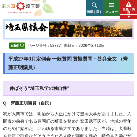
彩の国 埼玉県
緊急・防
情報を探す
メニュー
災
ページ番号：58787
掲載日：2026年5月13日
平成27年9月定例会 一般質問 質疑質問・答弁全文 （齊
藤正明議員）
伸ばそう”埼玉私学の独自性”
Q 齊藤正明議員（自民
）
我が入間市では、明治から大正にかけて豊岡大学がありました。入
間市の前身である豊岡町の町長を務めた繁田武平氏が、地域の青年
のために始めた、いわゆる市民大学でありました。当時は、犬養毅
や新渡戸稲造などそうそうたる人物が講師を務め、特色ある学びが