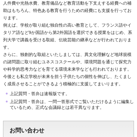
人件費や光熱水費、教育備品など教育活動を下支えする経費への補
助はもちろん、特色ある教育を行うための経費にも支援を行ってお
ります。
例えば、学校が取り組む独自性の高い教育として、フランス語やイ
タリア語など9か国語から第2外国語を選択できる授業をはじめ、系
列大学で講義を受ける取組、伝統芸能の継承などが行われておりま
す。
さらに、独創的な取組といたしましては、異文化理解など地球規模
の諸問題に取り組むユネスコスクールや、環境問題を通じて探究力
や科学的思考力などを育てる環境未来学なども行われております。
今後とも私立学校が未来を担う子供たちの個性を伸ばし、たくまし
く成長させることができるよう積極的に支援してまいります。
上記質問・答弁は速報版です。
上記質問・答弁は、一問一答形式でご覧いただけるように編集し
ているため、正式な会議録とは若干異なります。
お問い合わせ