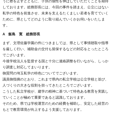
うに襟を正すとともに、子供の個性を伸ばしていただくことを期待
しております。総務部長には、今回の事件を踏まえ、公立にはない
私学の特色を前進させ、未来を支えるたくましい若者を育てていく
ために、県としてどのように取り組んでいくかお伺いをいたしま
す。
A 飯島 寛 総務部長
まず、文理佐藤学園の件につきましては、県として事情聴取や指導
を厳しく行い、補助金の交付も留保するなどの対応をとったところ
でございます。
今後学校法人を監督する国と十分に連絡調整を行いながら、しっか
り調査し対応してまいります。
御質問の埼玉私学の特色についてでございます。
議員御指摘のとおり、これまで県内の私立学校は公立学校と並び、
人づくりの大きな役割を担ってきたところでございます。
こうした私立学校が、建学の精神に基づいて特色ある教育を実践し
ていくことが極めて重要であると認識しております。
そのため、県では学校運営のための経費を補助し、安定した経営の
もとで教育環境が向上するよう支援しております。