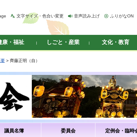
age
文字サイズ・色合い変更
音声読み上げ
ふりがなON
健康・福祉
しごと・産業
文化・教育
概要
> 齊藤正明（自）
議員名簿
委員会
定例会・臨時