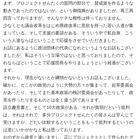
まず、プロジェクトせんたくの質問の部分で、賛成派を作るような
動きであったのではないか、という御指摘がありましたが、再三再
四言っておりますが、そんなケチな根性は持っておりません。
少なくとも議会改革をはじめ県政改革に意欲を持った若い人達が集
まっている。そして支援の要請がある。そういう中で私自身、こう
いう人達ならばということで応援をさせていただきました。
お話にあるように政治団体の代表になれというようなお話もござい
ましたが、私はそういう立場ではないと思っておりましたので、そ
れならばということで応援団長をやりましょうという経過がござい
ます。
それから、理念がないとか綱領がないというお話もございました。
確かに、どこかの政党のように大勢の方々が集まって、起草委員会
があったり、そしてまた基本政策の検討委員会があったりして、政
党を作ったりするものとは全く違う訳であります。
設立趣意書と、そして10大政策がある、それが貧弱だという批判
は、それはそれで、多分プロジェクトせんたくの皆さんは甘んじて
受けますが、どだい比較するということをもって批判するというの
は逆にいかがかなと私は思っております。
おのずから政党と違いますし、正にプロジェクトとして作られたグ