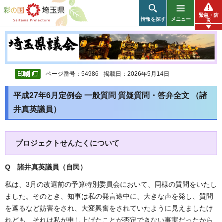
彩の国 埼玉県
緊急・防
情報を探す
メニュー
災
ページ番号：54986
掲載日：2026年5月14日
平成27年6月定例会 一般質問 質疑質問・答弁全文 （諸
井真英議員）
プロジェクトせんたくについて
Q 諸井真英議員（自民）
私は、3月の改選前の予算特別委員会において、同様の質問をいたし
ました。そのとき、知事は私の発言途中に、大きな声を発し、質問
を遮るなど妨害をされ、大変興奮をされていたように見えましたけ
れども、それは私が申し上げたことが否定できない事実だったから