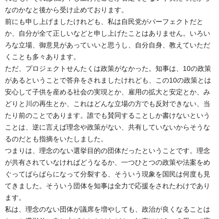
なのかなと後から受け止めております。
前にも申し上げましたけれども、私は自民党がパーフェクトだと
か、自分が全て正しいなどと申し上げたことはありません。いろい
ろな立場、御意見があっていいと思うし、自分自身、教えていただ
くことも多々あります。
ただ、プロジェクトせんたくは政策がなかった。知事は、10の政策
があるということで答弁をされましたけれども、この10の政策とは
安心して子供を産める社会の実現とか、雇用の拡大と安定とか、み
どりと川の再生とか、これはどんな立場の方でも反対できない、当
たり前のことであります。誰でも賛同することしか書けないという
ことは、逆に言えば理念や政策がない、共有していないからそうな
るのだとも指摘をいたしました。
つまりは、理念のない選挙目的の団体だったということです。理念
が共有されていなければどうなるか、一つひとつの政策や法案をめ
ぐってばらばらになって分裂する、そういう現象を国民は何度も見
てきました。そういう団体を知事は全力で応援をされたわけであり
ます。
私は、理念のない団体が議席を増やしても、政治が良くなることは