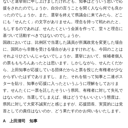
ないと選挙前に申し上げましたけれども、知事はどういう思いで応
援をされたのでしょうか。自分の言うことを聞く人なら何でも良か
ったのでしょうか。また、選挙を終えて県議会に来てみたら、どこ
にも「せんたく」の文字がありません。理念を持って戦われたと、
もしするのであれば、せんたくという会派を作って、堂々と理念に
基づいて活動すべきではないのでしょうか。
国政においては、比例区で当選した議員が所属政党を変更した場合
に、国民から非難を受ける場合がありますけれども、今回のことは
それよりひどいんじゃないでしょうか。選挙において、候補者個人
の票ももちろんあったとは思います。しかしながら、せんたくだか
ら、上田知事が応援している団体だからと票を投じた有権者が少な
からずいたはずでありますし、また、それを狙って知事と二連ポス
ターを貼り、知事が応援に入ったというふうに理解をしておりま
す。せんたくに一票を託したそういう県民、有権者に対して失礼で
はないのか。当選してしまえば、後はどうでもいいという態度は、
県民に対して大変不誠実だと感じますが、応援団長、実質的には党
首としての責任はないのか、どう果たすのかお伺いをいたします。
A 上田清司 知事