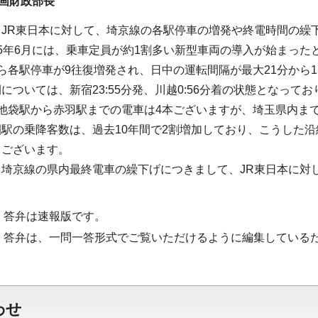
画財政部長
、JR東日本に対して、埼京線の各駅停車の増発や終電時間の繰
5年6月には、乗車定員が約1割多い新型車両の導入が始まった
ら各駅停車が9往復増発され、日中の運転間隔が最大21分から
については、新宿23:55分発、川越0:56分着の状態となってお
池袋駅から赤羽駅までの電車は4本ございますが、埼玉県内ま
駅の乗降客数は、過去10年間で2割増加しており、こうした
てございます。
、埼京線の県内最終電車の繰下げにつきまして、JR東日本に対
・答弁は速報版です。
・答弁は、一問一答形式でご覧いただけるように編集している
わせ