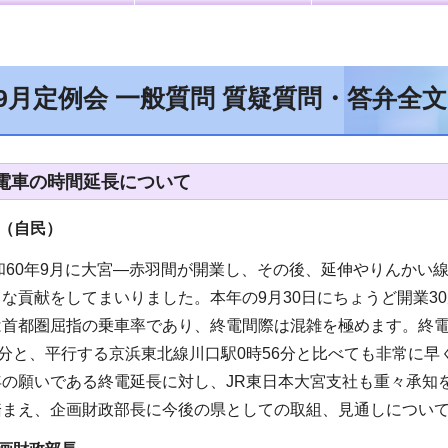
年9月定例会 一般質問 質疑質問・答弁全
電車の時間延長について
（自民
）
和60年9月に大宮―赤羽間が開業し、その後、延伸やりんかい
な貢献をしてまいりました。本年の9月30日にちょうど開業3
は首都圏屈指の乗車率であり、終電間際は混雑を極めます。終
5分と、平行する京浜東北線川口駅0時56分と比べても非常に
年の願いである終電延長に対し、JR東日本大宮支社も重々承知
踏まえ、企画財政部長に今後の県としての取組、見通しについ