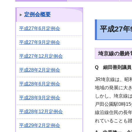
定例会概要
平成27
平成27年6月定例会
平成27年9月定例会
埼京線の最終
平成27年12月定例会
Q 細田善則議員
平成28年2月定例会
JR埼京線は、昭
平成28年6月定例会
地域の発展に大き
しかし、埼京線
平成28年9月定例会
戸田公園駅0時1
平成28年12月定例会
線沿線住民の長
れていることも
平成29年2月定例会