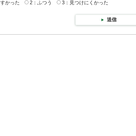
やすかった
2：ふつう
3：見つけにくかった
送信