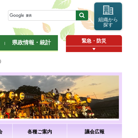
組織から
探す
緊急・防災
県政情報・統計
）
会
各種ご案内
議会広報