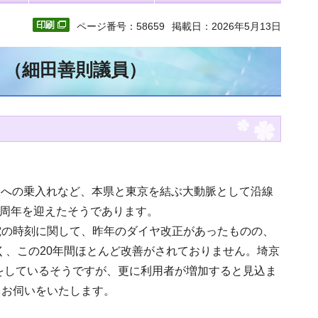
ページ番号：58659
掲載日：2026年5月13日
文 （細田善則議員）
線への乗入れなど、本県と東京を結ぶ大動脈として沿線
0周年を迎えたそうであります。
電の時刻に関して、昨年のダイヤ改正があったものの、
早く、この20年間ほとんど改善がされておりません。埼京
をしているそうですが、更に利用者が増加すると見込ま
てお伺いをいたします。