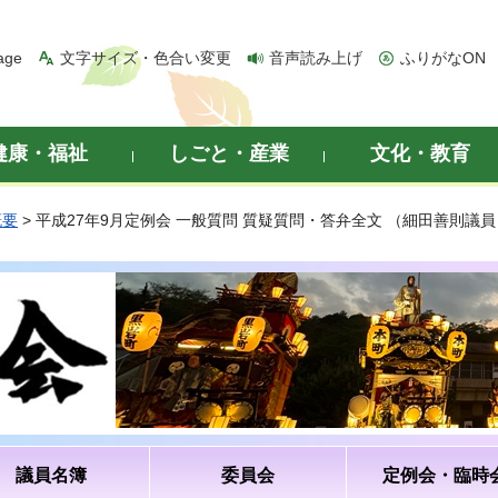
age
文字サイズ・色合い変更
音声読み上げ
ふりがなON
健康・福祉
しごと・産業
文化・教育
概要
> 平成27年9月定例会 一般質問 質疑質問・答弁全文 （細田善則議員
議員名簿
委員会
定例会・臨時