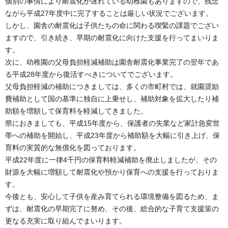
個別の事情により耐震化が遅れている幼稚園もありますので、残念
ながら平成27年度中に完了することは厳しい状況でございます。
しかし、園舎の耐震化は子供たちの命に関わる喫緊の課題でござい
ますので、引き続き、早期の耐震化に向けた支援を行ってまいりま
す。
次に、幼稚園の父母負担軽減補助は園舎耐震化事業完了の翌年であ
る平成28年度から復活すべきについてでございます。
父母負担軽減の補助につきましては、多くの市町村では、就園奨励
費補助として国の基準に独自に上乗せし、補助対象を拡大したり補
助額を増額して保育料を軽減してきました。
県におきましても、平成15年度から、保護者の失業など家計急変世
帯への補助を開始し、平成23年度から補助額を大幅に引き上げ、保
育料の実質的な無償化を図っております。
平成22年度に一律4千円の保育料軽減補助を廃止しましたが、その
財源を大幅に増額して耐震化や預かり保育への支援を行っておりま
す。
今後とも、安心して子供を産み育てられる環境整備を図るため、ま
ずは、耐震化の早期完了に努め、その後、総合的な子育て支援策の
更なる充実に取り組んでまいります。