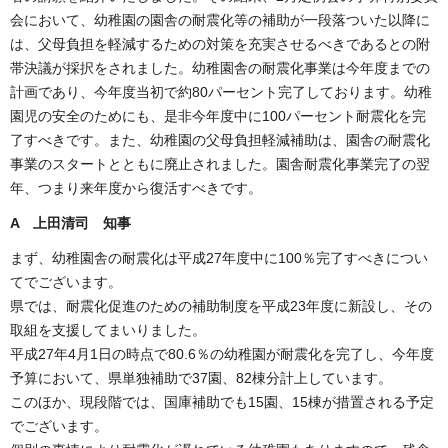
会において、幼稚園の園舎の耐震化等の補助が一段落ついた以降に
は、父母負担を軽減するための対策を充実させるべきであるとの附
帯決議が採択をされました。幼稚園舎の耐震化事業は今年度までの
計画であり、今年度当初で約80パーセント完了しております。幼稚
園児の安全のためにも、是非今年度中に100パーセント耐震化を完
了すべきです。また、幼稚園の父母負担軽減補助は、園舎の耐震化
事業のスタートとともに廃止されました。園舎耐震化事業完了の翌
年、つまり来年度から復活すべきです。
A 上田清司 知事
まず、幼稚園舎の耐震化は平成27年度中に100％完了すべきについ
てでございます。
県では、耐震化促進のための補助制度を平成23年度に新設し、その
取組を支援してまいりました。
平成27年4月1日の時点で80.6％の幼稚園が耐震化を完了し、今年度
予算において、県単独補助で37園、82棟分計上しています。
このほか、現段階では、国庫補助でも15園、15棟が措置される予定
でございます。