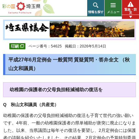
彩の国 埼玉県
緊急・防
情報を探す
メニュー
災
ページ番号：54625
掲載日：2026年5月14日
平成27年6月定例会 一般質問 質疑質問・答弁全文 （秋
山文和議員）
幼稚園の保護者の父母負担軽減補助の復活を
Q 秋山文和議員（共産党）
幼稚園の保護者の父母負担軽減補助の復活も子育て世代の強い願い
です。4年前、一般の幼稚園保護者の県単補助が唐突に廃止になりま
した。以来、当県議団は毎年その復活を要望し、2月定例会には保護
者の請願を紹介いたしました。その結果、2月定例会の予算特別委員