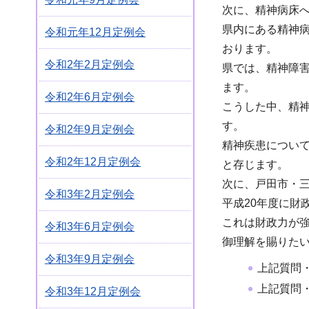
次に、精神病床
県内にある精神病
令和元年12月定例会
おります。
令和2年2月定例会
県では、精神障
ます。
令和2年6月定例会
こうした中、精
す。
令和2年9月定例会
精神疾患につい
令和2年12月定例会
と存じます。
次に、戸田市・
令和3年2月定例会
平成20年度に財
これは財政力が
令和3年6月定例会
御理解を賜りた
令和3年9月定例会
上記質問
上記質問
令和3年12月定例会