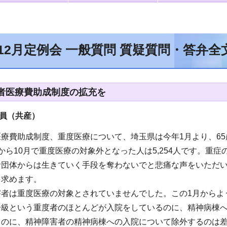
年12月定例会 一般質問 質疑質問・答弁
者医療費助成制度の拡充を
員（共産
）
療費助成制度、重度医療について、埼玉県は今年1月より、6
から10月で重度医療の対象外となった人は5,254人です。重
者団体からは生きていく手段を奪わないでと悲痛な声をいただ
を求めます。
害者は重度医療の対象とされていませんでした。この1月からよ
一級という重度者のほとんどが入院をしているのに、精神病棟
るのに、精神障害者の精神病棟への入院について除外するのは