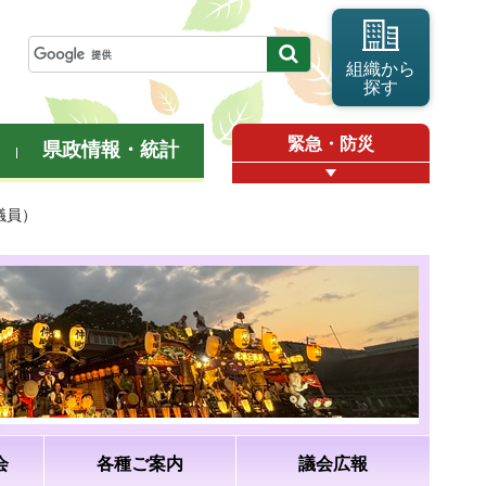
組織から
探す
緊急・防災
県政情報・統計
議員）
会
各種ご案内
議会広報