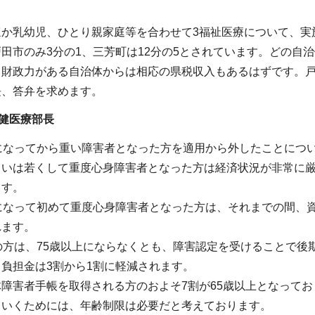
か乳幼児、ひとり親家庭等を合わせて3福祉医療について、実
田市のみ3分の1、三芳町は12分の5とされています。どの自
。財政力がある自治体からは相応の県税収入もあるはずです。
長、答弁を求めます。
健医療部長
になってから重い障害者となった方を適用から外したことにつ
るいは若くして重度心身障害者となった方は経済状況が非常に
ます。
上になって初めて重度心身障害者となった方は、それまでの間、
れます。
の方は、75歳以上にならなくとも、障害認定を受けることで
負担金は3割から1割に軽減されます。
障害者手帳を取得される方のおよそ7割が65歳以上となって
ていくためには、年齢制限は必要だと考えております。