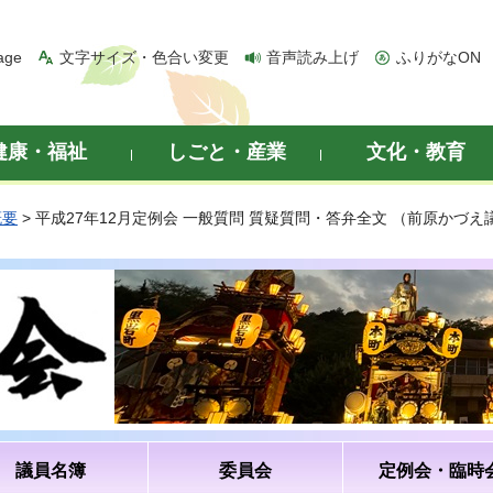
age
文字サイズ・色合い変更
音声読み上げ
ふりがなON
健康・福祉
しごと・産業
文化・教育
概要
> 平成27年12月定例会 一般質問 質疑質問・答弁全文 （前原かづえ
議員名簿
委員会
定例会・臨時