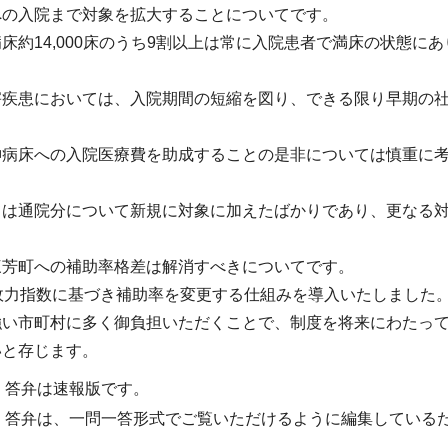
への入院まで対象を拡大することについてです。
床約14,000床のうち9割以上は常に入院患者で満床の状態に
害疾患においては、入院期間の短縮を図り、できる限り早期の
神病床への入院医療費を助成することの是非については慎重に
ては通院分について新規に対象に加えたばかりであり、更なる
三芳町への補助率格差は解消すべきについてです。
政力指数に基づき補助率を変更する仕組みを導入いたしました
強い市町村に多く御負担いただくことで、制度を将来にわたっ
いと存じます。
・答弁は速報版です。
・答弁は、一問一答形式でご覧いただけるように編集している