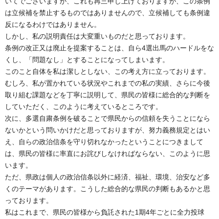
いてでございますが、これも再三申し上げておりますが、この条例
は立候補を禁止するものではありませんので、立候補しても条例違
反になるわけではありません。
しかし、私の説明責任は大変重いものだと思っております。
条例の改正又は廃止を提案することは、自ら4選出馬のハードルをな
くし、「問題なし」とすることになってしまいます。
このこと自体を私は潔しとしない、この考え方に立っております。
むしろ、私が置かれている状況やこれまでの私の実績、さらに今後
取り組む課題などを丁寧に説明して、県民の皆様に総合的な判断を
していただく、このように考えているところです。
次に、多選自粛条例を破ることで県民からの信頼を失うことになら
ないかという問いかけだと思っておりますが、努力義務規定とはい
え、自らの政治信条を守り切れなかったということにつきまして
は、県民の皆様に率直にお詫びしなければならない、このように思
います。
ただ、県政は個人の政治信条以外に経済、福祉、環境、治安など多
くのテーマがあります。こうした総合的な県民の判断もあるかと思
っております。
私はこれまで、県民の皆様から負託された1期4年ごとに全力投球