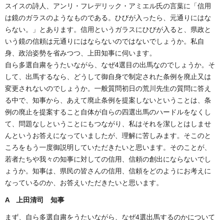
スイスの詩人、アンリ・フレデリック・アミエル氏の言葉に「信用
は鏡のガラスのようなものである。ひびが入ったら、元通りにはな
らない。」とあります。信用というガラスにひびが入ると、県政と
いう鏡の信頼は元通りにはならないのではないでしょうか。私自
身、政治姿勢を省みつつ、上田知事に伺います。
自ら多選自粛をうたいながら、なぜ4選目の出馬なのでしょうか。そ
して、出馬するなら、どうして御自身で制定された条例を廃止又は
変更されないのでしょうか。一般質問初日の荒川先生の質問に答え
る中で、知事から、あえて廃止条例を提案しないということは、条
例の廃止を提案すること自体が自らの四選出馬のハードルをなくし
て、問題なしということにもつながり、私はそれを潔しとはしませ
んというお答えになっていましたが、理解に苦しみます。そこのと
ころをもう一度御説明していただきたいと思います。そのことが、
若者たちや我々の知事に対しての信用、信頼の創出にならないでし
ょうか。知事は、県民の皆さんの信用、信頼をどのようにお考えに
なっているのか、お答えいただきたいと思います。
A 上田清司 知事
まず、自ら多選自粛をうたいながら、なぜ4選出馬するのかについて