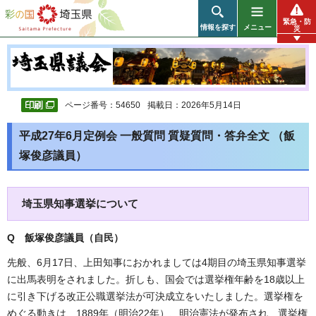
彩の国 埼玉県
緊急・防
情報を探す
メニュー
災
ページ番号：54650
掲載日：2026年5月14日
平成27年6月定例会 一般質問 質疑質問・答弁全文 （飯
塚俊彦議員）
埼玉県知事選挙について
Q 飯塚俊彦議員（自民）
先般、6月17日、上田知事におかれましては4期目の埼玉県知事選挙
に出馬表明をされました。折しも、国会では選挙権年齢を18歳以上
に引き下げる改正公職選挙法が可決成立をいたしました。選挙権を
めぐる動きは、1889年（明治22年）、明治憲法が発布され、選挙権