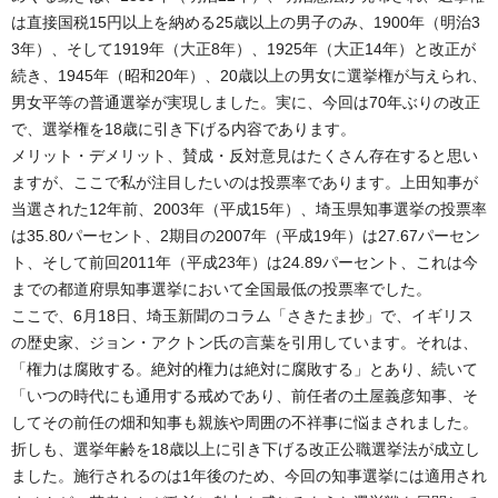
は直接国税15円以上を納める25歳以上の男子のみ、1900年（明治3
3年）、そして1919年（大正8年）、1925年（大正14年）と改正が
続き、1945年（昭和20年）、20歳以上の男女に選挙権が与えられ、
男女平等の普通選挙が実現しました。実に、今回は70年ぶりの改正
で、選挙権を18歳に引き下げる内容であります。
メリット・デメリット、賛成・反対意見はたくさん存在すると思い
ますが、ここで私が注目したいのは投票率であります。上田知事が
当選された12年前、2003年（平成15年）、埼玉県知事選挙の投票率
は35.80パーセント、2期目の2007年（平成19年）は27.67パーセン
ト、そして前回2011年（平成23年）は24.89パーセント、これは今
までの都道府県知事選挙において全国最低の投票率でした。
ここで、6月18日、埼玉新聞のコラム「さきたま抄」で、イギリス
の歴史家、ジョン・アクトン氏の言葉を引用しています。それは、
「権力は腐敗する。絶対的権力は絶対に腐敗する」とあり、続いて
「いつの時代にも通用する戒めであり、前任者の土屋義彦知事、そ
してその前任の畑和知事も親族や周囲の不祥事に悩まされました。
折しも、選挙年齢を18歳以上に引き下げる改正公職選挙法が成立し
ました。施行されるのは1年後のため、今回の知事選挙には適用され