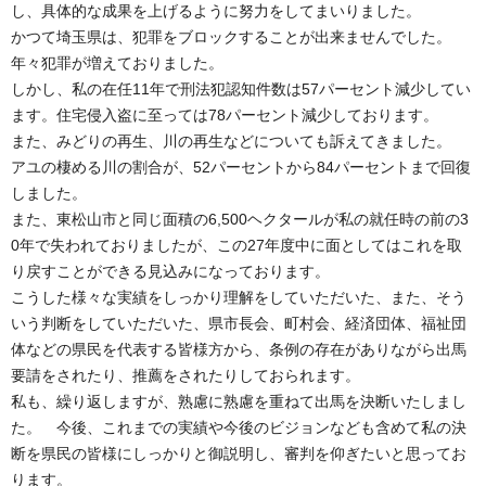
し、具体的な成果を上げるように努力をしてまいりました。
かつて埼玉県は、犯罪をブロックすることが出来ませんでした。
年々犯罪が増えておりました。
しかし、私の在任11年で刑法犯認知件数は57パーセント減少してい
ます。住宅侵入盗に至っては78パーセント減少しております。
また、みどりの再生、川の再生などについても訴えてきました。
アユの棲める川の割合が、52パーセントから84パーセントまで回復
しました。
また、東松山市と同じ面積の6,500ヘクタールが私の就任時の前の3
0年で失われておりましたが、この27年度中に面としてはこれを取
り戻すことができる見込みになっております。
こうした様々な実績をしっかり理解をしていただいた、また、そう
いう判断をしていただいた、県市長会、町村会、経済団体、福祉団
体などの県民を代表する皆様方から、条例の存在がありながら出馬
要請をされたり、推薦をされたりしておられます。
私も、繰り返しますが、熟慮に熟慮を重ねて出馬を決断いたしまし
た。 今後、これまでの実績や今後のビジョンなども含めて私の決
断を県民の皆様にしっかりと御説明し、審判を仰ぎたいと思ってお
ります。