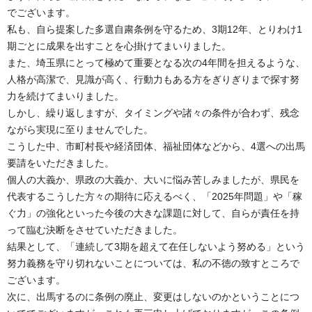
でございます。
私も、自ら提案した多選自粛条例を守るため、3期12年、とりわけ1
期ごとに成果を出すことを心掛けてまいりました。
また、埼玉県にとって極めて重要となる次の4年間を担えるような、
人格が高潔で、見識が高く、行動力もある方をぎりぎりまで探す努
力を続けてまいりました。
しかし、繰り返しますが、タイミングや諸々の条件が合わず、残念
ながら実現に至りませんでした。
こうした中、市町村長や経済団体、福祉団体などから、4選への出馬
要請をいただきました。
個人の大義か、県政の大義か、大いに悩み苦しみましたが、県民を
代表するこうした方々の期待に応えるべく、「2025年問題」や「稼
ぐ力」の強化といった今後の大きな課題に対して、自らが責任を持
って臨む決断をさせていただきました。
結果として、「連続して3期を超えて在任しないよう努める」という
努力義務を守り切れないことについては、私の不徳の致すところで
ございます。
次に、出馬するのに条例の廃止、変更はしないのかということにつ