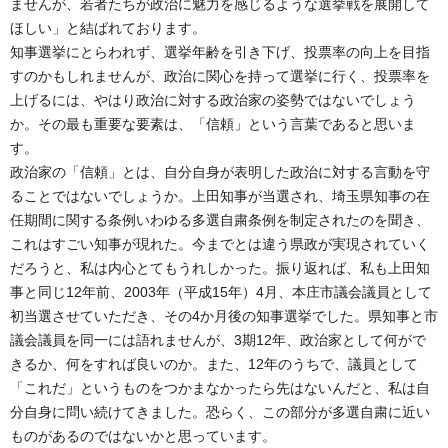
ませんが、若者たちが政治に魅力を感じるような選挙戦を展開して
ほしい」と結ばれております。
知事選挙にとらわれず、選挙年齢を引き下げ、投票率の向上を目指
すのかもしれませんが、政治に関心を持って選挙に行く、投票率を
上げるには、やはり政治に対する政治家の姿勢ではないでしょう
か。その最も重要な要素は、「信頼」という言葉であると思いま
す。
政治家の「信頼」とは、自分自身が表明した政治に対する言動を守
ることではないでしょうか。上田知事が当選され、埼玉県知事の在
任期間に関する条例いわゆる多選自粛条例を制定されたのを聞き、
これはすごい知事が現れた。今までとは違う県政が実現されていく
だろうと、私は内心とてもうれしかった。振り返れば、私も上田知
事と同じ12年前、2003年（平成15年）4月、本庄市議会議員として
初当選させていただき、その4か月後の知事選挙でした。県知事と市
議会議員を同一には語れませんが、3期12年、政治家として何がで
きるか、何をすれば良いのか。また、12年のうちで、議員として
「これだ」というものをつかまなかったら先はないんだと、私は自
分自身に問い続けてきました。恐らく、この部分が多選自粛に近い
ものがあるのではないかと思っています。