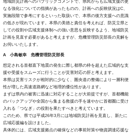
地域防災計画へのパブリックコメントで、県民からも広域支援の更
なる強化についての指摘があったものの、計画への反映状況はC、
実施段階で参考にするといった取扱いで、本県の後方支援への意識
の低さが現れています。本県の美徳と責任を考えれば、防災立県と
しての役割や広域支援体制への強い意思を反映するよう、地域防災
計画を見直す必要があると考えますが、危機管理防災部長の見解を
お伺いいたします。
A 小島敏幸 危機管理防災部長
想定される首都直下地震の発生に際し都県の枠を超えた広域的な支
援や受援をスムーズに行うことが災害対応の肝と考えます。
本県は災害リスクが相対的に少なく、圏央道の整備により一層利便
性が増した高速道路網など地理的優位性があります。
まずは県内の被害に迅速に対応することが大前提ですが、首都機能
のバックアップや全国から集まる救援の手を速やかに首都圏に受け
入れる「つなぎ」の役割を果たすべきと考えています。
このため、県では平成26年3月には地域防災計画を見直し、新たに
広域応援編を設けました。
具体的には、広域支援拠点の確保などの事前対策や物資調達応援な