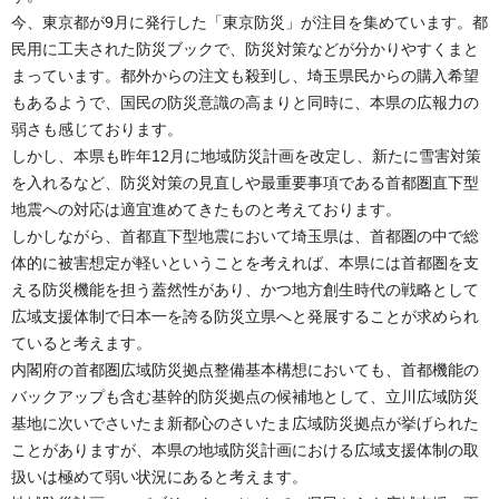
今、東京都が9月に発行した「東京防災」が注目を集めています。都
民用に工夫された防災ブックで、防災対策などが分かりやすくまと
まっています。都外からの注文も殺到し、埼玉県民からの購入希望
もあるようで、国民の防災意識の高まりと同時に、本県の広報力の
弱さも感じております。
しかし、本県も昨年12月に地域防災計画を改定し、新たに雪害対策
を入れるなど、防災対策の見直しや最重要事項である首都圏直下型
地震への対応は適宜進めてきたものと考えております。
しかしながら、首都直下型地震において埼玉県は、首都圏の中で総
体的に被害想定が軽いということを考えれば、本県には首都圏を支
える防災機能を担う蓋然性があり、かつ地方創生時代の戦略として
広域支援体制で日本一を誇る防災立県へと発展することが求められ
ていると考えます。
内閣府の首都圏広域防災拠点整備基本構想においても、首都機能の
バックアップも含む基幹的防災拠点の候補地として、立川広域防災
基地に次いでさいたま新都心のさいたま広域防災拠点が挙げられた
ことがありますが、本県の地域防災計画における広域支援体制の取
扱いは極めて弱い状況にあると考えます。