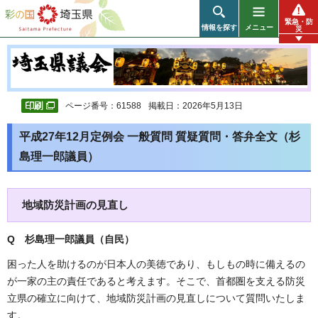
彩の国 埼玉県
緊急・防
情報を探す
メニュー
災
ページ番号：61588
掲載日：2026年5月13日
平成27年12月定例会 一般質問 質疑質問・答弁全文（杉
島理一郎議員）
地域防災計画の見直し
Q 杉島理一郎議員（自民
）
困った人を助けるのが日本人の美徳であり、もしもの時に備えるの
が一家の主の責任であると考えます。そこで、首都圏を支える防災
立県の確立に向けて、地域防災計画の見直しについて質問いたしま
す。