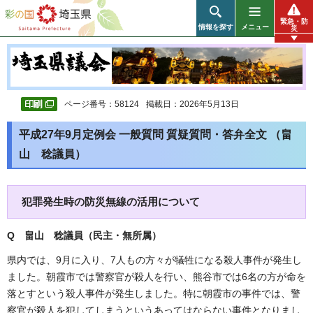
彩の国 埼玉県
緊急・防
情報を探す
メニュー
災
ページ番号：58124
掲載日：2026年5月13日
平成27年9月定例会 一般質問 質疑質問・答弁全文 （畠
山 稔議員）
犯罪発生時の防災無線の活用について
Q 畠山 稔議員（民主・無所属
）
県内では、9月に入り、7人もの方々が犠牲になる殺人事件が発生し
ました。朝霞市では警察官が殺人を行い、熊谷市では6名の方が命を
落とすという殺人事件が発生しました。特に朝霞市の事件では、警
察官が殺人を犯してしまうというあってはならない事件となりまし