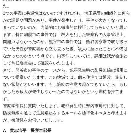
た。
2つの事案に共通性はないのですけれども、埼玉県警の組織的に何ら
かの課題や問題があり、事件が発生したり、事件が大きくなってし
まっていないのか、内部的にも徹底的に検証してもらいたいと思い
ます。特に朝霞市の事件では、殺人を犯した警察官の人事管理上、
問題点はなかったのか。熊谷市の事件では、熊谷警察署で取り扱っ
ていた男性が警察署から立ち去った後、殺人に至ったことに不備は
なかったのかという点です。両事件については、詳細は我が会派と
して常任委員会にて確認をいたします。
さて、熊谷市の事件のケースから、犯罪発生時の防災無線の活用に
ついて提案いたします。この地域では、個人住宅では通常、施錠し
ない状態だといいます。もし施錠の注意喚起ができていたら、もし
かしたら殺人が発生しなかったのではないかという期待を持てま
す。
警察本部長に質問いたします。犯罪発生時に県内市町村に対して、
防災無線を通じて注意喚起をするルールを標準化すべきと考えます
が、御所見をお伺いいたします。
A 貴志浩平 警察本部長