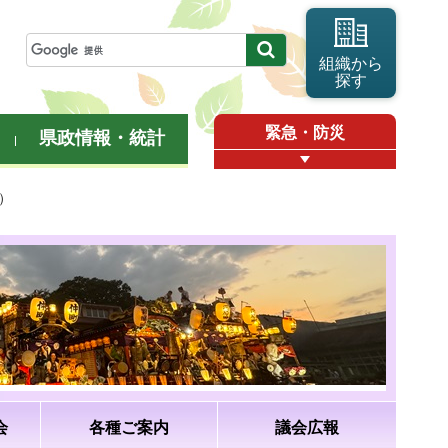
組織から
探す
緊急・防災
県政情報・統計
）
会
各種ご案内
議会広報