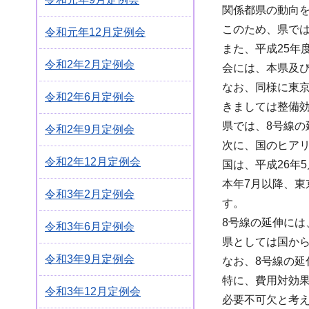
関係都県の動向
このため、県で
令和元年12月定例会
また、平成25年
令和2年2月定例会
会には、本県及
なお、同様に東
令和2年6月定例会
きましては整備
県では、8号線
令和2年9月定例会
次に、国のヒア
令和2年12月定例会
国は、平成26年
本年7月以降、
令和3年2月定例会
す。
8号線の延伸に
令和3年6月定例会
県としては国か
令和3年9月定例会
なお、8号線の
特に、費用対効
令和3年12月定例会
必要不可欠と考