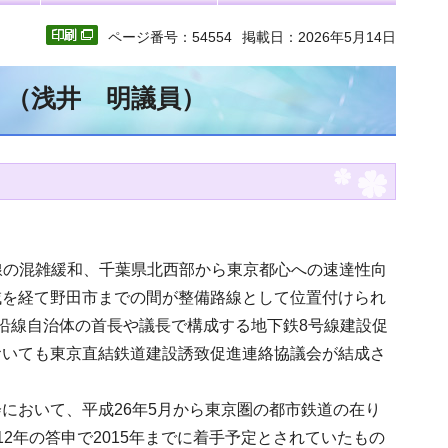
ページ番号：54554
掲載日：2026年5月14日
文 （浅井 明議員）
磐線の混雑緩和、千葉県北西部から東京都心への速達性向
域を経て野田市までの間が整備路線として位置付けられ
沿線自治体の首長や議長で構成する地下鉄8号線建設促
おいても東京直結鉄道建設誘致促進連絡協議会が結成さ
において、平成26年5月から東京圏の都市鉄道の在り
2年の答申で2015年までに着手予定とされていたもの