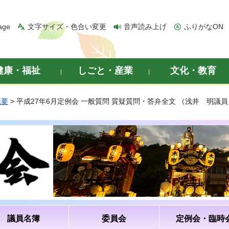
age
文字サイズ・色合い変更
音声読み上げ
ふりがなON
健康・福祉
しごと・産業
文化・教育
概要
> 平成27年6月定例会 一般質問 質疑質問・答弁全文 （浅井 明議員
議員名簿
委員会
定例会・臨時