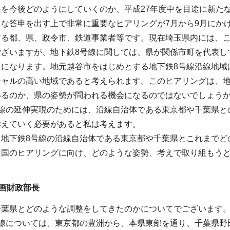
を今後どのようにしていくのか、平成27年度中を目途に新た
たな答申を出す上で非常に重要なヒアリングが7月から9月にか
する都、県、政令市、鉄道事業者等です。現在埼玉県内には、こ
ございますが、地下鉄8号線に関しては、県が関係市町を代表し
とになります。地元越谷市をはじめとする地下鉄8号線沿線地域
シャルの高い地域であると考えられます。このヒアリングは、地
いるのか、県の姿勢が問われる機会になるのではないでしょう
号線の延伸実現のためには、沿線自治体である東京都や千葉県と
訴えていく必要があると私は考えます。
。地下鉄8号線の沿線自治体である東京都や千葉県とこれまでど
る国のヒアリングに向け、どのような姿勢、考えで取り組もう
画財政部長
千葉県とどのような調整をしてきたのかについてでございます
号線については、東京都の豊洲から、本県東部を通り、千葉県野