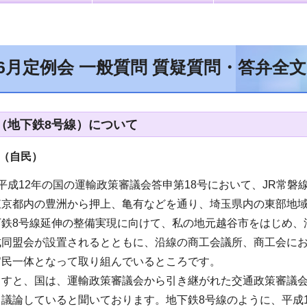
年6月定例会 一般質問 質疑質問・答弁全
（地下鉄8号線）について
（自民）
平成12年の国の運輸政策審議会答申第18号において、JR常
東京都内の豊洲から押上、亀有などを通り、埼玉県内の東部地
下鉄8号線延伸の整備実現に向けて、私の地元越谷市をはじめ、
成同盟会が設置されるとともに、沿線の商工会議所、商工会に
官民一体となって取り組んでいるところです。
すと、国は、運輸政策審議会から引き継がれた交通政策審議会
議論していると聞いております。地下鉄8号線のように、平成1