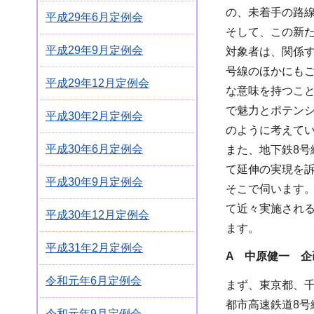
の、未着手の路線
平成29年6月定例会
そして、この新
平成29年9月定例会
対象者は、関係
号線のほかにも
平成29年12月定例会
な意味を持つこ
で魅力とポテン
平成30年2月定例会
のように考えて
平成30年6月定例会
また、地下鉄8
て延伸の実現を
平成30年9月定例会
そこで伺います
て近々実施され
平成30年12月定例会
ます。
平成31年2月定例会
A 中原健一 企
令和元年6月定例会
まず、東京都、
都市高速鉄道8
令和元年9月定例会