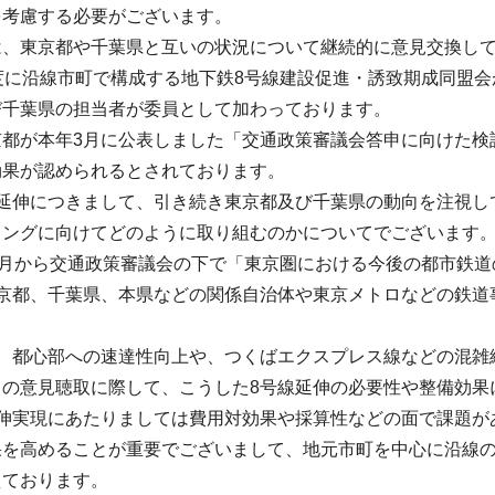
を考慮する必要がございます。
は、東京都や千葉県と互いの状況について継続的に意見交換し
度に沿線市町で構成する地下鉄8号線建設促進・誘致期成同盟
び千葉県の担当者が委員として加わっております。
京都が本年3月に公表しました「交通政策審議会答申に向けた検
効果が認められるとされております。
の延伸につきまして、引き続き東京都及び千葉県の動向を注視し
リングに向けてどのように取り組むのかについてでございます
5月から交通政策審議会の下で「東京圏における今後の都市鉄
東京都、千葉県、本県などの関係自治体や東京メトロなどの鉄道
は、都心部への速達性向上や、つくばエクスプレス線などの混雑
らの意見聴取に際して、こうした8号線延伸の必要性や整備効果
延伸実現にあたりましては費用対効果や採算性などの面で課題が
果を高めることが重要でございまして、地元市町を中心に沿線
えております。