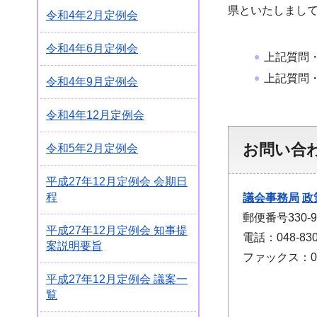
県といたしまし
令和4年2月定例会
令和4年6月定例会
上記質問
上記質問
令和4年9月定例会
令和4年12月定例会
お問い合
令和5年2月定例会
平成27年12月定例会 会期日
程
議会事務局
政
郵便番号330
平成27年12月定例会 知事提
電話：048-830
案説明要旨
ファックス：048
平成27年12月定例会 議案一
覧