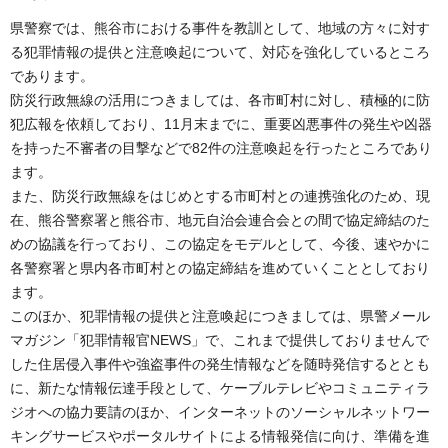
県警察では、熊谷市における事件を教訓として、地域の方々に対す
る犯罪情報の提供と注意喚起について、対応を強化しているところ
であります。
防災行政無線の活用につきましては、各市町村に対し、積極的に防
犯広報を依頼しており、11月末までに、重要凶悪事件の発生や凶器
を持った不審者の目撃などで82件の注意喚起を行ったところであり
ます。
また、防災行政無線をはじめとする市町村との連携強化のため、現
在、熊谷警察署と熊谷市、地元自治会連合会との間で協定締結のた
めの協議を行っており、この協定をモデルとして、今後、速やかに
各警察署と県内各市町村との協定締結を進めていくこととしており
ます。
このほか、犯罪情報の提供と注意喚起につきましては、県警メール
マガジン「犯罪情報官NEWS」で、これまで提供しておりませんで
した住居侵入事件や強盗事件の発生情報などを随時発信するととも
に、新たな情報伝達手段として、ケーブルテレビやコミュニティラ
ジオへの協力要請のほか、インターネットのソーシャルネットワー
キングサービスやポータルサイトによる情報発信に向け、準備を進