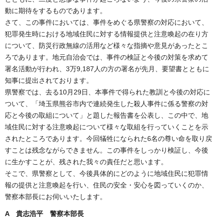
動に期待をするものであります。
さて、この事件においては、事件をめぐる県警察の対応において、
犯罪発生時における地域住民に対する情報提供と注意喚起の在り方
について、防災行政無線の活用など様々な指摘や意見があったとこ
ろであります。地元自治会では、事件の検証と今後の対策を求めて
署名活動が行われ、3万9,187人の方の署名が先月、要望書とともに
知事に提出されております。
県警察では、去る10月29日、本事件で得られた教訓と今後の対応に
ついて、「埼玉県熊谷市内で連続発生した殺人事件に係る警察の対
応と今後の取組について」と題した報告書を公表し、この中で、地
域住民に対する注意喚起について様々な取組を行っていくことを示
されたところであります。今回犠牲になられた6名の尊い命を取り戻
すことは残念ながらできません。この事件をしっかり検証し、今後
に生かすことが、残された我々の責任だと思います。
そこで、県警察として、今後具体的にどのように地域住民に犯罪情
報の提供と注意喚起を行い、住民の安全・安心を図っていくのか、
警察本部長にお伺いいたします。
A 貴志浩平 警察本部長