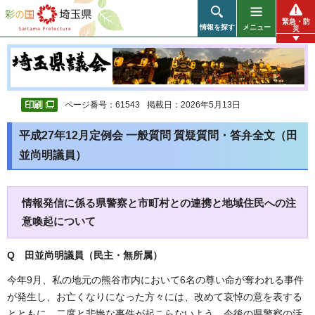
彩の国 埼玉県
緊急・防
情報を探す
メニュー
災
ページ番号：61543
掲載日：2026年5月13日
平成27年12月定例会 一般質問 質疑質問・答弁全文（田
並尚明議員）
情報発信に係る県警察と市町村との連携と地域住民への注
意喚起について
Q 田並尚明議員（民主・無所属
）
今年9月、私の地元の熊谷市内において6名の尊い命が奪われる事件
が発生し、お亡くなりになった方々には、改めて哀悼の意を表する
とともに、二度と悲惨な事件が起こらないよう、今後の県警察の活