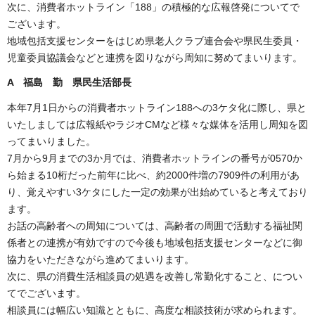
次に、消費者ホットライン「188」の積極的な広報啓発についてで
ございます。
地域包括支援センターをはじめ県老人クラブ連合会や県民生委員・
児童委員協議会などと連携を図りながら周知に努めてまいります。
A 福島 勤 県民生活部長
本年7月1日からの消費者ホットライン188への3ケタ化に際し、県と
いたしましては広報紙やラジオCMなど様々な媒体を活用し周知を図
ってまいりました。
7月から9月までの3か月では、消費者ホットラインの番号が0570か
ら始まる10桁だった前年に比べ、約2000件増の7909件の利用があ
り、覚えやすい3ケタにした一定の効果が出始めていると考えており
ます。
お話の高齢者への周知については、高齢者の周囲で活動する福祉関
係者との連携が有効ですので今後も地域包括支援センターなどに御
協力をいただきながら進めてまいります。
次に、県の消費生活相談員の処遇を改善し常勤化すること、につい
てでございます。
相談員には幅広い知識とともに、高度な相談技術が求められます。