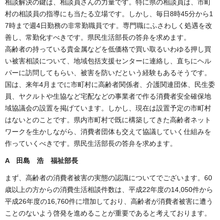
相談解決の鍵は、相談員さんの力量です。特に県の相談員は、市町
村の相談員の指導にも当たる立場です。しかし、毎日8時45分から1
7時まで週4日勤務の非常勤職員です。専門職にふさわしく処遇を改
善し、常勤化すべきです。県民生活部長の答弁を求めます。
高齢者の持っている貴金属などを低価格で買い取るいわゆる押し買
い被害相談について、地域包括支援センターに連絡し、直ちにヘル
パーに訪問してもらい、被害を防いだという経験もあるそうです。
国は、来年4月までに市町村に高齢者関係者、介護関連団体、民生委
員、ヤクルトや生協など宅配などの事業者で作る消費者安全確保地
域協議会の設置を掲げています。しかし、現在は設置予定の市町村
はないとのことです。県内市町村で既に構築してきた高齢者ネット
ワークを生かしながら、消費者団体も交えて協議していく仕組みを
作っていくべきです。県民生活部長の答弁を求めます。
A 田島 浩 福祉部長
まず、高齢者の消費者被害の実態の認識についてでございます。60
歳以上の方からの消費生活相談件数は、平成22年度の14,050件から
平成26年度の16,760件に増加しており、高齢者が消費者被害に遭う
ことのないよう啓発を進めることが重要であると考えております。