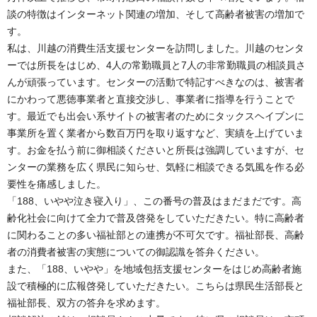
談の特徴はインターネット関連の増加、そして高齢者被害の増加で
す。
私は、川越の消費生活支援センターを訪問しました。川越のセンタ
ーでは所長をはじめ、4人の常勤職員と7人の非常勤職員の相談員さ
んが頑張っています。センターの活動で特記すべきなのは、被害者
にかわって悪徳事業者と直接交渉し、事業者に指導を行うことで
す。最近でも出会い系サイトの被害者のためにタックスヘイブンに
事業所を置く業者から数百万円を取り返すなど、実績を上げていま
す。お金を払う前に御相談くださいと所長は強調していますが、セ
ンターの業務を広く県民に知らせ、気軽に相談できる気風を作る必
要性を痛感しました。
「188、いやや泣き寝入り」、この番号の普及はまだまだです。高
齢化社会に向けて全力で普及啓発をしていただきたい。特に高齢者
に関わることの多い福祉部との連携が不可欠です。福祉部長、高齢
者の消費者被害の実態についての御認識を答弁ください。
また、「188、いやや」を地域包括支援センターをはじめ高齢者施
設で積極的に広報啓発していただきたい。こちらは県民生活部長と
福祉部長、双方の答弁を求めます。