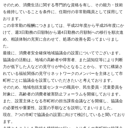
そのため、消費生活に関する専門的な資格を有し、その能力・技術
を維持していることを条件に、任期付の非常勤職員として採用して
おります。
この非常勤の報酬につきましては、平成22年度から平成25年度にか
けて、週3日勤務の日額制から週4日勤務の月額制への移行を順次進
め、相談体制の充実に合わせて、処遇の改善を図ってまいりまし
た。
最後に、消費者安全確保地域協議会の設置についてでございます。
協議会の活動は、地域の高齢者や障害者、また認知症等により判断
力が低下した人などの見守りが中心となることから、すでに構築さ
れている福祉関係の見守りネットワークのメンバーを主体として市
町村ごとに協議会を設置していただきたいと考えております。
そのため、地域包括支援センターの職員や、民生委員・児童委員を
対象に、高齢者の消費者被害防止フォーラムを開催しております。
また、設置主体となる市町村の担当課長会議などを開催し、協議会
の必要性や重要性、設置の手順などを説明してまいりました。
現在、7つの市町で協議会の設置に向けて検討していると聞いており
ます。