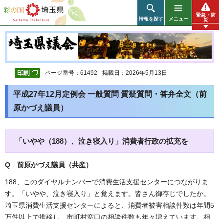
彩の国 埼玉県
緊急・防
情報を探す
メニュー
災
ページ番号：61492
掲載日：2026年5月13日
平成27年12月定例会 一般質問 質疑質問・答弁全文（前
原かづえ議員）
「いやや（188）、泣き寝入り」消費者行政の拡充を
Q 前原かづえ議員（共産
）
188、このダイヤルナンバーで消費生活支援センターにつながりま
す。「いやや、泣き寝入り」と覚えます。皆さん御存じでしたか。
埼玉県消費生活支援センターによると、消費者被害相談件数は年間5
万件以上で推移し、市町村窓口の相談件数も年々増えています。相