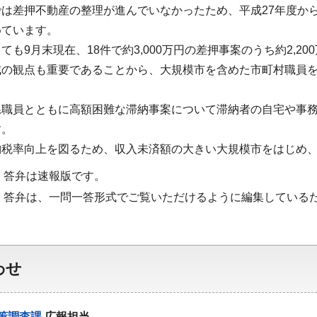
では差押不動産の整理が進んでいなかったため、平成27年度か
めています。
ても9月末現在、18件で約3,000万円の差押事案のうち約2,
の観点も重要であることから、大規模市を含めた市町村職員を
県職員とともに高額困難な滞納事案について滞納者の自宅や事
す。
納税率向上を図るため、収入未済額の大きい大規模市をはじめ
・答弁は速報版です。
・答弁は、一問一答形式でご覧いただけるように編集している
わせ
策調査課
広報担当