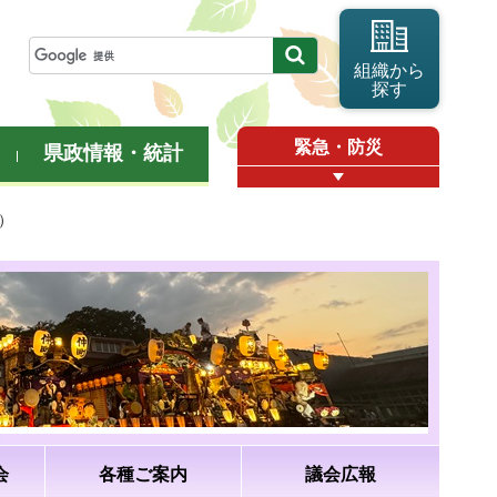
組織から
探す
緊急・防災
県政情報・統計
）
会
各種ご案内
議会広報