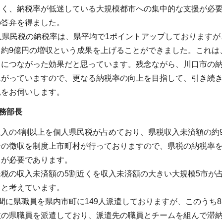
きく、納税率が低迷している大規模都市への集中的な支援が必要
の答弁を得ました。
人県民税の納税率は、県平均で1ポイントアップしておりますが
、約9億円の増収という成果を上げることができました。これは
りにつながった効果だと思っています。残念ながら、川口市の
上がっていますので、更なる納税率の向上を目指して、引き続
見をお伺いします。
務部長
入の4割以上を個人県民税が占めており、県税収入未済額の約
その徴収を制度上市町村が行っておりますので、県税の納税率
とが必要であります。
民税の収入未済額の5割近くを収入未済額の大きい大規模5市が
ると考えています。
間に県職員を県内市町に149人派遣しておりますが、このうち
数の県職員を派遣しており、派遣先の職員とチームを組んで滞