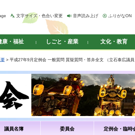
age
文字サイズ・色合い変更
音声読み上げ
ふりがなON
健康・福祉
しごと・産業
文化・教育
概要
> 平成27年9月定例会 一般質問 質疑質問・答弁全文 （立石泰広議員
議員名簿
委員会
定例会・臨時