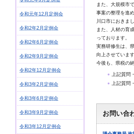
また、大規模市
事案の整理を進
令和元年12月定例会
川口市におきまし
令和2年2月定例会
また、人材の育成
っております。
令和2年6月定例会
実務研修生は、
向上させていま
令和2年9月定例会
今後も、県税の
令和2年12月定例会
上記質問
上記質問
令和3年2月定例会
令和3年6月定例会
令和3年9月定例会
お問い合
令和3年12月定例会
議会事務局
政