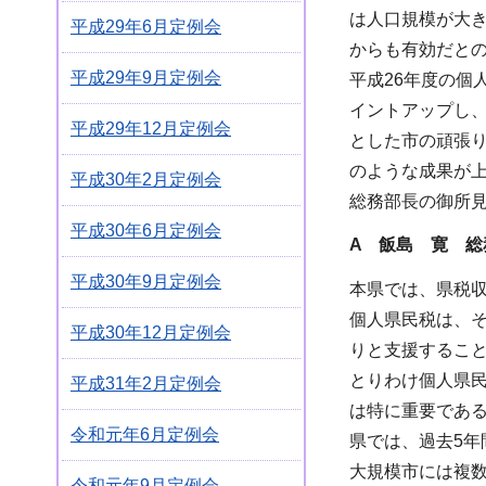
は人口規模が大
平成29年6月定例会
からも有効だと
平成29年9月定例会
平成26年度の個
イントアップし
平成29年12月定例会
とした市の頑張
のような成果が
平成30年2月定例会
総務部長の御所
平成30年6月定例会
A 飯島 寛 総
平成30年9月定例会
本県では、県税収
個人県民税は、
平成30年12月定例会
りと支援するこ
とりわけ個人県
平成31年2月定例会
は特に重要であ
令和元年6月定例会
県では、過去5年
大規模市には複
令和元年9月定例会