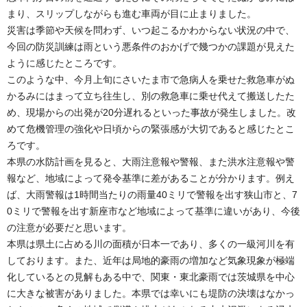
まり、スリップしながらも進む車両が目に止まりました。
災害は季節や天候を問わず、いつ起こるかわからない状況の中で、
今回の防災訓練は雨という悪条件のおかげで幾つかの課題が見えた
ように感じたところです。
このような中、今月上旬にさいたま市で急病人を乗せた救急車がぬ
かるみにはまって立ち往生し、別の救急車に乗せ代えて搬送したた
め、現場からの出発が20分遅れるといった事故が発生しました。改
めて危機管理の強化や日頃からの緊張感が大切であると感じたとこ
ろです。
本県の水防計画を見ると、大雨注意報や警報、また洪水注意報や警
報など、地域によって発令基準に差があることが分かります。例え
ば、大雨警報は1時間当たりの雨量40ミリで警報を出す狭山市と、7
0ミリで警報を出す新座市など地域によって基準に違いがあり、今後
の注意が必要だと思います。
本県は県土に占める川の面積が日本一であり、多くの一級河川を有
しております。また、近年は局地的豪雨の増加など気象現象が極端
化しているとの見解もある中で、関東・東北豪雨では茨城県を中心
に大きな被害がありました。本県では幸いにも堤防の決壊はなかっ