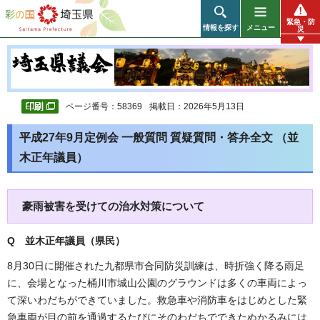
彩の国 埼玉県
緊急・防
情報を探す
メニュー
災
ページ番号：58369
掲載日：2026年5月13日
平成27年9月定例会 一般質問 質疑質問・答弁全文 （並
木正年議員）
豪雨被害を受けての治水対策について
Q 並木正年議員（県民
）
8月30日に開催された九都県市合同防災訓練は、時折強く降る雨足
に、会場となった桶川市城山公園のグラウンドは多くの車両によっ
て深いわだちができていました。救急車や消防車をはじめとした緊
急車両が目の前を通過するたびにそのわだちでできたぬかるみには