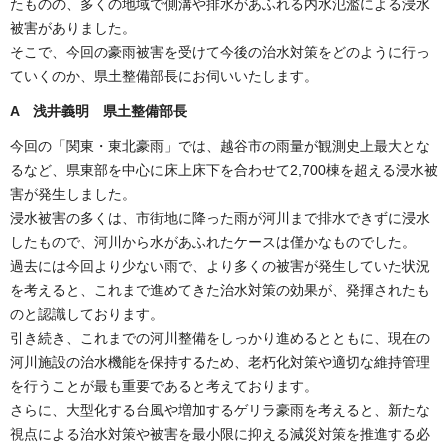
たものの、多くの地域で側溝や排水があふれる内水氾濫による浸水
被害がありました。
そこで、今回の豪雨被害を受けて今後の治水対策をどのように行っ
ていくのか、県土整備部長にお伺いいたします。
A 浅井義明 県土整備部長
今回の「関東・東北豪雨」では、越谷市の雨量が観測史上最大とな
るなど、県東部を中心に床上床下を合わせて2,700棟を超える浸水被
害が発生しました。
浸水被害の多くは、市街地に降った雨が河川まで排水できずに浸水
したもので、河川から水があふれたケースは僅かなものでした。
過去には今回より少ない雨で、より多くの被害が発生していた状況
を考えると、これまで進めてきた治水対策の効果が、発揮されたも
のと認識しております。
引き続き、これまでの河川整備をしっかり進めるとともに、現在の
河川施設の治水機能を保持するため、老朽化対策や適切な維持管理
を行うことが最も重要であると考えております。
さらに、大型化する台風や増加するゲリラ豪雨を考えると、新たな
視点による治水対策や被害を最小限に抑える減災対策を推進する必