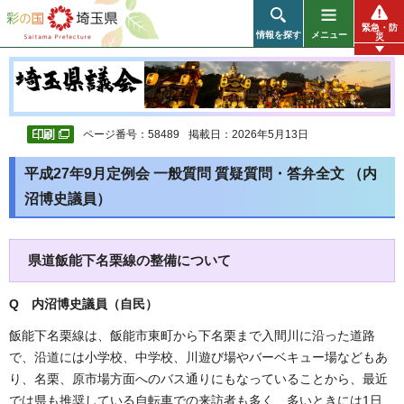
彩の国 埼玉県
緊急・防
情報を探す
メニュー
災
ページ番号：58489
掲載日：2026年5月13日
平成27年9月定例会 一般質問 質疑質問・答弁全文 （内
沼博史議員）
県道飯能下名栗線の整備について
Q 内沼博史議員（自民
）
飯能下名栗線は、飯能市東町から下名栗まで入間川に沿った道路
で、沿道には小学校、中学校、川遊び場やバーベキュー場などもあ
り、名栗、原市場方面へのバス通りにもなっていることから、最近
では県も推奨している自転車での来訪者も多く、多いときには1日