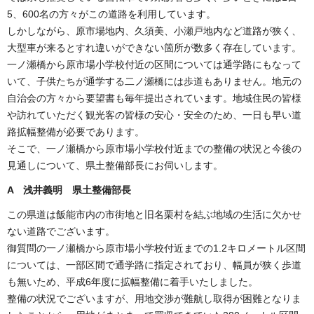
5、600名の方々がこの道路を利用しています。
しかしながら、原市場地内、久須美、小瀬戸地内など道路が狭く、
大型車が来るとすれ違いができない箇所が数多く存在しています。
一ノ瀬橋から原市場小学校付近の区間については通学路にもなって
いて、子供たちが通学する二ノ瀬橋には歩道もありません。地元の
自治会の方々から要望書も毎年提出されています。地域住民の皆様
や訪れていただく観光客の皆様の安心・安全のため、一日も早い道
路拡幅整備が必要であります。
そこで、一ノ瀬橋から原市場小学校付近までの整備の状況と今後の
見通しについて、県土整備部長にお伺いします。
A 浅井義明 県土整備部長
この県道は飯能市内の市街地と旧名栗村を結ぶ地域の生活に欠かせ
ない道路でございます。
御質問の一ノ瀬橋から原市場小学校付近までの1.2キロメートル区間
については、一部区間で通学路に指定されており、幅員が狭く歩道
も無いため、平成6年度に拡幅整備に着手いたしました。
整備の状況でございますが、用地交渉が難航し取得が困難となりま