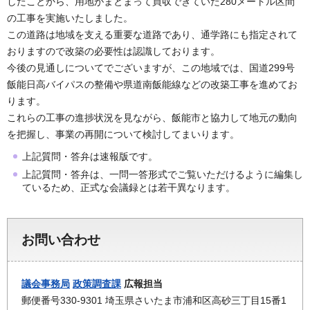
したことから、用地がまとまって買収できていた280メートル区間
の工事を実施いたしました。
この道路は地域を支える重要な道路であり、通学路にも指定されて
おりますので改築の必要性は認識しております。
今後の見通しについてでございますが、この地域では、国道299号
飯能日高バイパスの整備や県道南飯能線などの改築工事を進めてお
ります。
これらの工事の進捗状況を見ながら、飯能市と協力して地元の動向
を把握し、事業の再開について検討してまいります。
上記質問・答弁は速報版です。
上記質問・答弁は、一問一答形式でご覧いただけるように編集し
ているため、正式な会議録とは若干異なります。
お問い合わせ
議会事務局
政策調査課
広報担当
郵便番号330-9301 埼玉県さいたま市浦和区高砂三丁目15番1