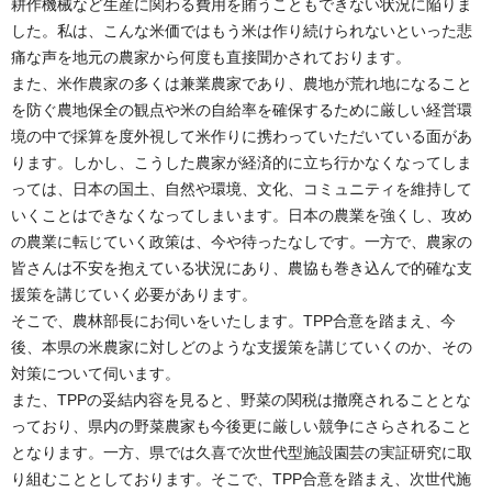
耕作機械など生産に関わる費用を賄うこともできない状況に陥りま
した。私は、こんな米価ではもう米は作り続けられないといった悲
痛な声を地元の農家から何度も直接聞かされております。
また、米作農家の多くは兼業農家であり、農地が荒れ地になること
を防ぐ農地保全の観点や米の自給率を確保するために厳しい経営環
境の中で採算を度外視して米作りに携わっていただいている面があ
ります。しかし、こうした農家が経済的に立ち行かなくなってしま
っては、日本の国土、自然や環境、文化、コミュニティを維持して
いくことはできなくなってしまいます。日本の農業を強くし、攻め
の農業に転じていく政策は、今や待ったなしです。一方で、農家の
皆さんは不安を抱えている状況にあり、農協も巻き込んで的確な支
援策を講じていく必要があります。
そこで、農林部長にお伺いをいたします。TPP合意を踏まえ、今
後、本県の米農家に対しどのような支援策を講じていくのか、その
対策について伺います。
また、TPPの妥結内容を見ると、野菜の関税は撤廃されることとな
っており、県内の野菜農家も今後更に厳しい競争にさらされること
となります。一方、県では久喜で次世代型施設園芸の実証研究に取
り組むこととしております。そこで、TPP合意を踏まえ、次世代施