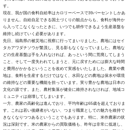
す。
現在、我が国の食料自給率はカロリーベースで39パーセントしかあ
りません。自給自足できる国土づくりの観点からも、食料が海外か
ら入ってこなくなったときに、いつでも耕作できるよう生産基盤を
維持し続けていく必要があります。
先日、福島県の被災地に視察に行ってまいりました。農地にはセイ
タカアワダチソウが繁茂し、見る影もなくなっていました。農地な
どの生産基盤は手を入れなければ、あっという間に荒廃してしまう
こと、そして一度失われてしまうと、元に戻すためには膨大な時間
と費用がかかるということを改めて実感をいたしました。農業や農
地は、食料を生産するだけではなく、水田などの農地は保水や環境
の維持などの重要な機能を担っています。実り豊かな農地は日本の
文化の源です。また、農村集落が健全に維持されなければ、地域コ
ミュニティは崩壊してしまいます。
一方、農家の高齢化は進んでおり、平均年齢は65歳を超えておりま
す。これは若い後継者がいない、つまり職業としての魅力を維持で
きなくなりつつあるということでもあります。特に、米作農家の状
況は深刻です。米の農家からの買取価格も、昨年は非常に低迷し、