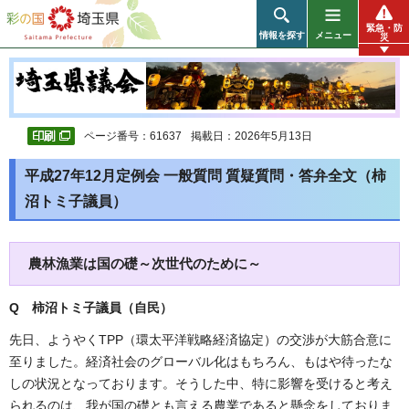
彩の国 埼玉県
緊急・防
情報を探す
メニュー
災
ページ番号：61637
掲載日：2026年5月13日
平成27年12月定例会 一般質問 質疑質問・答弁全文（柿
沼トミ子議員）
農林漁業は国の礎～次世代のために～
Q 柿沼トミ子議員（自民
）
先日、ようやくTPP（環太平洋戦略経済協定）の交渉が大筋合意に
至りました。経済社会のグローバル化はもちろん、もはや待ったな
しの状況となっております。そうした中、特に影響を受けると考え
られるのは、我が国の礎とも言える農業であると懸念をしておりま