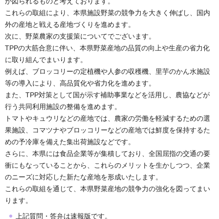
が図られるものと考えております。
これらの取組により、本県施設野菜の競争力を大きく伸ばし、国内
外の産地と戦える産地づくりを進めます。
次に、野菜農家の支援策についてでございます。
TPPの大筋合意に伴い、本県野菜産地の品質の向上や生産の省力化
に取り組んでまいります。
例えば、ブロッコリーの定植機や人参の収穫機、里芋のかん水施設
等の導入により、高品質化や省力化を進めます。
また、TPP対策として国が示す補助事業などを活用し、農協などが
行う共同利用施設の整備を進めます。
トマトやキュウリなどの産地では、農家の労働を軽減するための選
果施設、コマツナやブロッコリーなどの産地では鮮度を保持するた
めの予冷庫を備えた集出荷施設などです。
さらに、本県には食品企業等が集積しており、全国屈指の交通の要
衝にもなっていることから、これらのメリットを生かしつつ、企業
のニーズに対応した新たな産地を形成いたします。
これらの取組を通じて、本県野菜産地の競争力の強化を図ってまい
ります。
上記質問・答弁は速報版です。