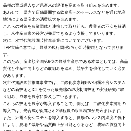
品種の育成導入など県産米の評価を高める取り組みを進めます。
あわせて、県内で店舗展開する飲食店へのセールスなどを通じ地産
地消による県産米の消費拡大を進めます。
これらの対策を農業団体と連携して取り組み、農業者の不安を解消
し、米生産農家の経営が発展できるよう支援してまいります。
次に、次世代施設園芸推進事業についてでございます。
TPP大筋合意では、野菜の現行関税3％が即時撤廃となっておりま
す。
このため、産出額全国第6位の野菜生産県である本県としては、高品
質化と生産性向上などの取組みを進め、競争力を強化していく必要
があります。
次世代施設園芸推進事業では、二酸化炭素施用や細霧冷房システム
などの新技術とICTを使った最先端の環境制御技術の実証研究に取
り組み、成果を農家に普及していきます。
これらの技術を農家が導入することで、例えば、二酸化炭素施用の
導入では、光合成が促進され2割程度の収量増加が見込まれます。
また、細霧冷房システムを導入すると、夏場のハウス内温度の低下
により、夏場の栽培や品質向上が可能となるなど、農家の収益向上