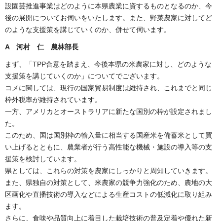
設園芸推進事業はどのように本県農業に資するものとなるのか、今
後の展開についてお伺いをいたします。また、野菜農家に対してど
のような支援策を講じていくのか、併せて伺います。
A 河村 仁 農林
部長
まず、「TPP合意を踏まえ、今後本県の米農家に対し、どのような
支援策を講じていくのか」についてでございます。
コメに関しては、現行の国家貿易制度は維持され、これまでと同じ
枠外税率が維持されています。
一方、アメリカとオーストラリアに新たな国別の枠が設定されまし
た。
このため、国は国別枠の輸入量に相当する国産米を備蓄米として買
い上げるとともに、農業者が行う高性能な機械・施設の導入等の支
援策を検討しています。
県としては、これらの対策を農家にしっかりと周知していきます。
また、県独自の対策として、米農家の競争力強化のため、農地の大
区画化や直播技術の導入などによる生産コストの低減化に取り組み
ます。
さらに、食味や品質向上に着目した栽培技術の普及定着や優れた新