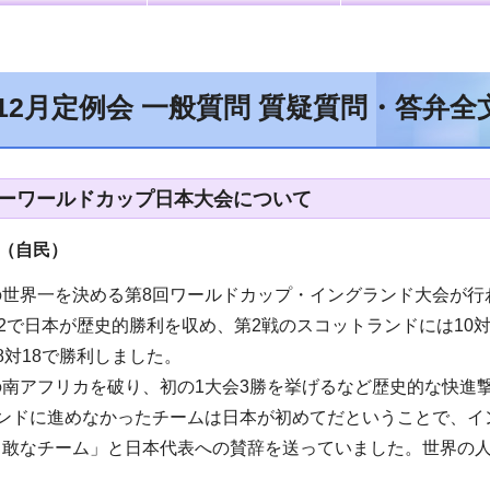
年12月定例会 一般質問 質疑質問・答弁
グビーワールドカップ日本大会について
（自民
）
の世界一を決める第8回ワールドカップ・イングランド大会が行
32で日本が歴史的勝利を収め、第2戦のスコットランドには10対
8対18で勝利しました。
の南アフリカを破り、初の1大会3勝を挙げるなど歴史的な快進
ウンドに進めなかったチームは日本が初めてだということで、イ
勇敢なチーム」と日本代表への賛辞を送っていました。世界の