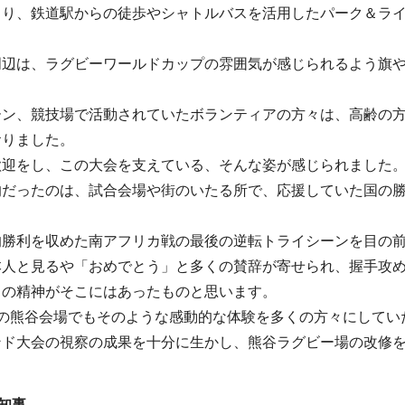
より、鉄道駅からの徒歩やシャトルバスを活用したパーク＆ラ
周辺は、ラグビーワールドカップの雰囲気が感じられるよう旗
ーン、競技場で活動されていたボランティアの方々は、高齢の
おりました。
歓迎をし、この大会を支えている、そんな姿が感じられました
的だったのは、試合会場や街のいたる所で、応援していた国の
的勝利を収めた南アフリカ戦の最後の逆転トライシーンを目の
本人と見るや「おめでとう」と多くの賛辞が寄せられ、握手攻
ドの精神がそこにはあったものと思います。
会の熊谷会場でもそのような感動的な体験を多くの方々にしてい
ンド大会の視察の成果を十分に生かし、熊谷ラグビー場の改修
知事