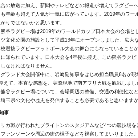
試合の放送に加え、新聞やテレビなどの報道が増えてラグビー
も年齢も超えて人気が一気に広がっています。2019年のワ
上がりではないかと思います。
熊谷ラグビー場は2019年のワールドカップ日本大会の会場とし
ツ文化公園の施設として平成13年にオープンしました。広大
学校選抜ラグビーフットボール大会の舞台にもなっていること
人に知られています。日本大会を4年後に控え、この熊谷ラクビ
をしなければなりません。
ングランド大会開催中に、岩崎副知事をはじめ担当職員8名が現
に控えて、率直な感想を、実際現地で南アフリカ戦を観戦しまし
の熊谷ラクビー場について、会場周辺の整備、交通の利便性な
に埼玉県の文化や歴史を発信することも必要であると思います
知事
フリカ戦が行われたブライトンのスタジアムなど4つの競技場を
るファンゾーンや周辺の街の様子などを視察してまいりました