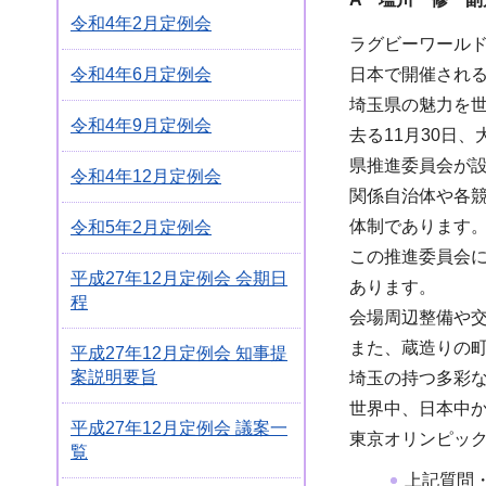
令和4年2月定例会
ラグビーワール
日本で開催される
令和4年6月定例会
埼玉県の魅力を
令和4年9月定例会
去る11月30日
県推進委員会が
令和4年12月定例会
関係自治体や各競
体制であります
令和5年2月定例会
この推進委員会
平成27年12月定例会 会期日
あります。
程
会場周辺整備や
また、蔵造りの
平成27年12月定例会 知事提
案説明要旨
埼玉の持つ多彩
世界中、日本中
平成27年12月定例会 議案一
東京オリンピッ
覧
上記質問