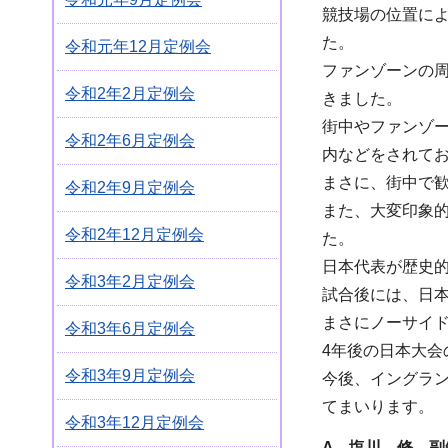
競技場の位置に
た。
令和元年12月定例会
ファンゾーンの
令和2年2月定例会
きました。
街中やファンゾ
令和2年6月定例会
内などをされて
まさに、街中で
令和2年9月定例会
また、大変印象
令和2年12月定例会
た。
日本代表が歴史
令和3年2月定例会
試合後には、日
まさにノーサイ
令和3年6月定例会
4年後の日本大
令和3年9月定例会
今後、イングラ
てまいります。
令和3年12月定例会
A 塩川 修 副