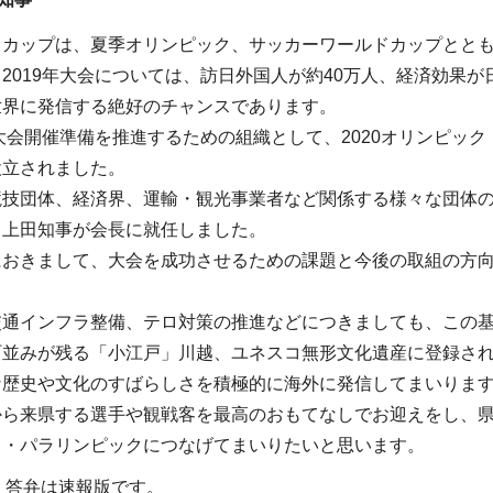
ドカップは、夏季オリンピック、サッカーワールドカップととも
2019年大会については、訪日外国人が約40万人、経済効果が
世界に発信する絶好のチャンスであります。
、大会開催準備を推進するための組織として、2020オリンピック
設立されました。
技団体、経済界、運輸・観光事業者など関係する様々な団体の
。上田知事が会長に就任しました。
におきまして、大会を成功させるための課題と今後の取組の方向
交通インフラ整備、テロ対策の推進などにつきましても、この
町並みが残る「小江戸」川越、ユネスコ無形文化遺産に登録さ
な歴史や文化のすばらしさを積極的に海外に発信してまいりま
から来県する選手や観戦客を最高のおもてなしでお迎えをし、
ク・パラリンピックにつなげてまいりたいと思います。
・答弁は速報版です。