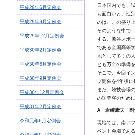
日本国内でも、
平成29年6月定例会
も面白いと、性別
平成29年9月定例会
のは、この盛り
そのような中で、
平成29年12月定例会
する、熊谷スポー
である全国高等
平成30年2月定例会
地として多くの
平成30年6月定例会
とも万全の準備
そこで、今回イ
平成30年9月定例会
プ開催を4年後
また、競技会場
平成30年12月定例会
の訪問客のため
平成31年2月定例会
A 岩崎康夫 副
令和元年6月定例会
現地では、南ア
ベント会場であ
令和元年9月定例会