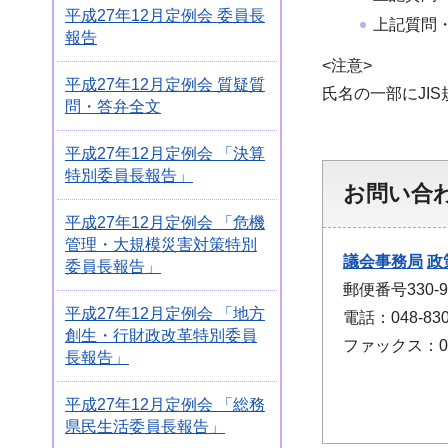
平成27年12月定例会 委員長
上記質問
報告
<注意>
平成27年12月定例会 質疑質
氏名の一部にJI
問・答弁全文
平成27年12月定例会 「決算
特別委員長報告」
お問い合
平成27年12月定例会 「危機
管理・大規模災害対策特別
議会事務局
政
委員長報告」
郵便番号330
平成27年12月定例会 「地方
電話：048-830
創生・行財政改革特別委員
ファックス：048
長報告」
平成27年12月定例会 「総務
県民生活委員長報告」