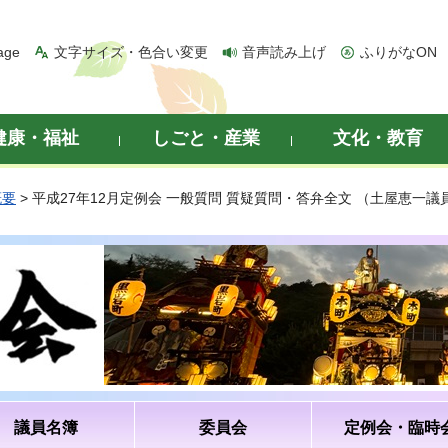
age
文字サイズ・色合い変更
音声読み上げ
ふりがなON
健康・福祉
しごと・産業
文化・教育
概要
> 平成27年12月定例会 一般質問 質疑質問・答弁全文 （土屋恵一議
議員名簿
委員会
定例会・臨時