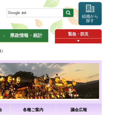
組織から
探す
緊急・防災
県政情報・統計
員）
会
各種ご案内
議会広報