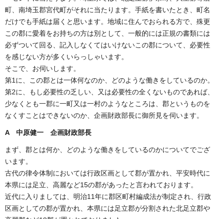
町、南埼玉郡宮代町がそれに当たります。手紙を書いたとき、町名
だけでも手紙は届くと思います。地域に住んでおられる方で、殊更
この郡に愛着をお持ちの方は別として、一般的には正規の書類には
必ずついて回る、記入しなくてはいけないこの郡について、必要性
を感じない方が多くいらっしゃいます。
そこで、お伺いします。
第1に、この郡とは一体何なのか、どのような働きをしているのか。
第2に、もし必要性の乏しい、又は必要性の全くないものであれば、
少なくとも一郡に一町又は一村のようなところは、郡というものを
なくすことはできないのか、企画財政部長に御所見を伺います。
A 中原健一 企画財政部長
まず、郡とは何か、どのような働きをしているのかについてでござ
います。
古代の律令体制においては行政区画として郡が置かれ、平安時代に
本県には足立、高麗など15の郡があったと言われております。
近代に入りましては、明治11年に郡区町村編成法が制定され、行政
区画としての郡が置かれ、本県には足立郡が分割された北足立郡や