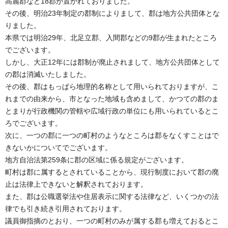
高麗郡など18郡が置かれておりました。
その後、明治23年制定の郡制によりまして、郡は地方公共団体とな
りました。
本県では明治29年、北足立郡、入間郡などの9郡が生まれたところ
でございます。
しかし、大正12年には郡制が廃止されまして、地方公共団体として
の郡は消滅いたしました。
その後、郡はもっぱら地理的名称として用いられておりますが、こ
れまでの由来から、市となった地域も含めまして、かつての郡のま
とまりが行政機関の管轄や広域行政の単位にも用いられているとこ
ろでございます。
次に、一つの郡に一つの町村のようなところは郡をなくすことはで
きないかについてでございます。
地方自治法第259条に郡の区域に係る規定がございます。
町村は郡に属するとされていることから、現行制度において郡の廃
止は法律上できないと解釈されております。
また、郡は公職選挙法や住居表示に関する法律など、いくつかの法
律でも引き続き引用されております。
議員御指摘のとおり、一つの町村のみが属する郡も増えておるとこ