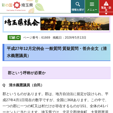
彩の国 埼玉県
緊急・防
情報を探す
メニュー
災
ページ番号：61669
掲載日：2026年5月13日
平成27年12月定例会 一般質問 質疑質問・答弁全文（清
水義憲議員）
郡という呼称が必要か
Q 清水義憲議員（自民
）
郡というものがあります。郡は、地方自治法に規定が設けられ、平
成27年4月1日現在の数字ですが、全国に368あります。この中で、
一つの郡に一つの町又は村だけが存在するものが151、全体の41パ
ーセントに当たります。埼玉県では、北足立郡伊奈町、大里郡寄居