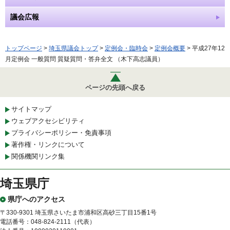
議会広報
トップページ
>
埼玉県議会トップ
>
定例会・臨時会
>
定例会概要
> 平成27年12
月定例会 一般質問 質疑質問・答弁全文 （木下高志議員）
ページの先頭へ戻る
サイトマップ
ウェブアクセシビリティ
プライバシーポリシー・免責事項
著作権・リンクについて
関係機関リンク集
埼玉県庁
県庁へのアクセス
〒330-9301 埼玉県さいたま市浦和区高砂三丁目15番1号
電話番号：048-824-2111（代表）