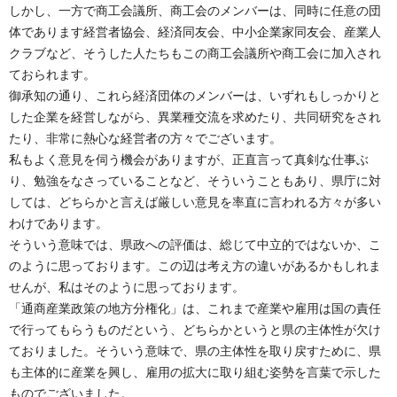
しかし、一方で商工会議所、商工会のメンバーは、同時に任意の団
体であります経営者協会、経済同友会、中小企業家同友会、産業人
クラブなど、そうした人たちもこの商工会議所や商工会に加入され
ておられます。
御承知の通り、これら経済団体のメンバーは、いずれもしっかりと
した企業を経営しながら、異業種交流を求めたり、共同研究をされ
たり、非常に熱心な経営者の方々でございます。
私もよく意見を伺う機会がありますが、正直言って真剣な仕事ぶ
り、勉強をなさっていることなど、そういうこともあり、県庁に対
しては、どちらかと言えば厳しい意見を率直に言われる方々が多い
わけであります。
そういう意味では、県政への評価は、総じて中立的ではないか、こ
のように思っております。この辺は考え方の違いがあるかもしれま
せんが、私はそのように思っております。
「通商産業政策の地方分権化」は、これまで産業や雇用は国の責任
で行ってもらうものだという、どちらかというと県の主体性が欠け
ておりました。そういう意味で、県の主体性を取り戻すために、県
も主体的に産業を興し、雇用の拡大に取り組む姿勢を言葉で示した
ものでございました。