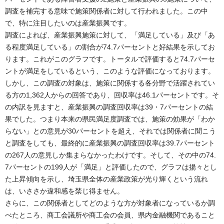
調査を補完する意味で施策関係者に対して行われました。この中
で、特に注目したいのは産業振興です。
調査によれば、産業振興施策に対して、「満足している」及び「あ
る程度満足している」の割合が74.7パーセントと好結果を示してお
ります。これがこのグラフです。トータルで評価すると74.7パーセ
ントが満足をしているという、このような評価になっております。
しかし、この調査の対象は、施策に関係する各分野で活躍されてい
る方の1,362人からの回答であり、回収率は46.1パーセントです。そ
の内訳を見ますと、産業振興の調査回収率は39・7パーセントの結
果でした。つまり本来の県民満足度調査では、施策の効果が「わか
らない」との意見が30パーセントを超え、それでは関係者に聞こう
と調査をしても、最終的に産業振興の調査回収率は39.7パーセント
の267人の意見しか集まらなかったわけです。そして、その中の74.
7パーセントの199人が「満足」と評価したので、グラフは揚々とし
た上昇傾向を示し、埼玉県全体の産業政策が光り輝くという流れ
は、いささか違和感を禁じ得ません。
さらに、この関係者としてどのような方が対象者になっているか調
べたところ、商工会議所や商工会の会員、県内金融機関であること