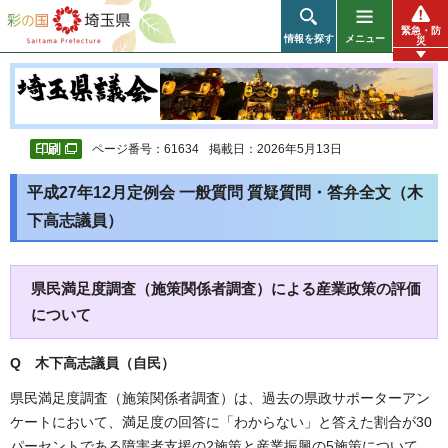
彩の国 埼玉県
緊急・防
情報を探す
メニュー
災
ページ番号：61634
掲載日：2026年5月13日
平成27年12月定例会 一般質問 質疑質問・答弁全文（木
下高志議員）
県民満足度調査（施策関係者調査）による産業政策の評価
について
Q 木下高志議員（自民
）
県民満足度調査（施策関係者調査）は、過去の県政サポーターアン
ケートにおいて、満足度の回答に「わからない」と答えた割合が30
パーセントである障害者支援の2施策と産業振興の5施策について、