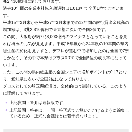
兆2,430億円に達しております。
過去10年間の企業本社転入超過数は1,013社で全国1位でございま
す。
平成15年3月末から平成27年3月末までの12年間の銀行貸出金残高の
増加額は、3兆2,810億円で東京都に次いで全国2位です。
この間、大阪府が約7兆8,000億円のマイナスとなっていることを見
れば埼玉の元気が見えます。平成15年度から24年度の10年間の県内
総生産の変化を見ますと、デフレが進む中で増加したのは全国で7県
しかなく、その中で本県はプラス0.7％で全国5位の成長率になって
います。
また、この間の県内総生産の全国シェアの増加ポイントは0.17とな
り、愛知県に次いで全国2位になっております。
グロスとしての埼玉県経済は、全体的には健闘している、このよう
に理解しております。
上記質問・答弁は速報版です。
上記質問・答弁は、一問一答形式でご覧いただけるように編集し
ているため、正式な会議録とは若干異なります。