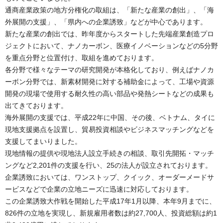
通商産業政策の地方分権化の取組は、「新たな産業の創出」、「海
外展開の支援」、「県内への企業誘致」などが中心であります。
新たな産業の創出では、昨年度からスタートした先端産業創造プロ
ジェクトにおいて、ナノカーボン、医療イノベーションなどの5分野
を重点分野と位置付け、取組を進めております。
各分野で様々なテーマの研究開発が本格化しており、例えばナノカ
ーボン分野では、新素材開発に対する補助金によって、工場や資源
開発の現場で使用する耐久性の高い部品や発熱シートなどの成果も
出てきております。
海外展開の支援では、平成22年に中国、その後、ベトナム、タイに
現地支援拠点を設置し、貿易投資相談やビジネスマッチングなどを
支援してまいりました。
現地情報の提供や現地法人設立手続きの相談、取引先開拓・マッチ
ングなど2,201件の支援を行い、25の法人が設立されております。
企業誘致においては、ワンストップ、クイック、オーダーメードサ
ービスなどで企業の立地ニーズに迅速に対応しております。
この企業誘致大作戦を開始した平成17年1月以降、本年9月までに、
826件の立地を実現し、新規雇用者数は約27,700人、投資総額は約1