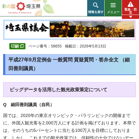
彩の国 埼玉県
緊急・防
情報を探す
メニュー
災
ページ番号：58655
掲載日：2026年5月13日
平成27年9月定例会 一般質問 質疑質問・答弁全文 （細
田善則議員）
ビッグデータを活用した観光政策策定について
Q 細田善則議員（自民
）
国では、2020年の東京オリンピック・パラリンピックの開催まで
に、外国人観光客を2,000万人にする計画を掲げております。本県で
は、そのうちの5パーセントに当たる100万人を目標にしておりま
す。しかし、これまでの観光政策では、信頼性の十分ではないデー