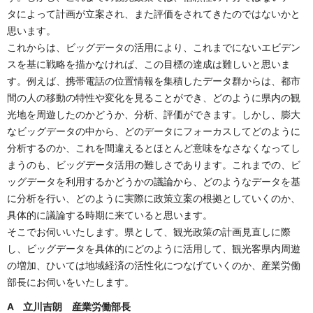
タによって計画が立案され、また評価をされてきたのではないかと
思います。
これからは、ビッグデータの活用により、これまでにないエビデン
スを基に戦略を描かなければ、この目標の達成は難しいと思いま
す。例えば、携帯電話の位置情報を集積したデータ群からは、都市
間の人の移動の特性や変化を見ることができ、どのように県内の観
光地を周遊したのかどうか、分析、評価ができます。しかし、膨大
なビッグデータの中から、どのデータにフォーカスしてどのように
分析するのか、これを間違えるとほとんど意味をなさなくなってし
まうのも、ビッグデータ活用の難しさであります。これまでの、ビ
ッグデータを利用するかどうかの議論から、どのようなデータを基
に分析を行い、どのように実際に政策立案の根拠としていくのか、
具体的に議論する時期に来ていると思います。
そこでお伺いいたします。県として、観光政策の計画見直しに際
し、ビッグデータを具体的にどのように活用して、観光客県内周遊
の増加、ひいては地域経済の活性化につなげていくのか、産業労働
部長にお伺いをいたします。
A 立川吉朗 産業労働部長