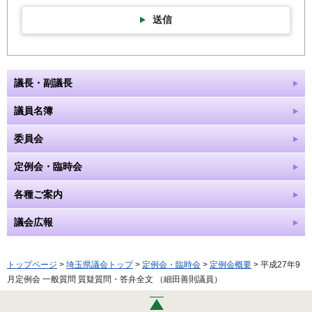
送信
議長・副議長
議員名簿
委員会
定例会・臨時会
各種ご案内
議会広報
トップページ
>
埼玉県議会トップ
>
定例会・臨時会
>
定例会概要
> 平成27年9
月定例会 一般質問 質疑質問・答弁全文 （細田善則議員）