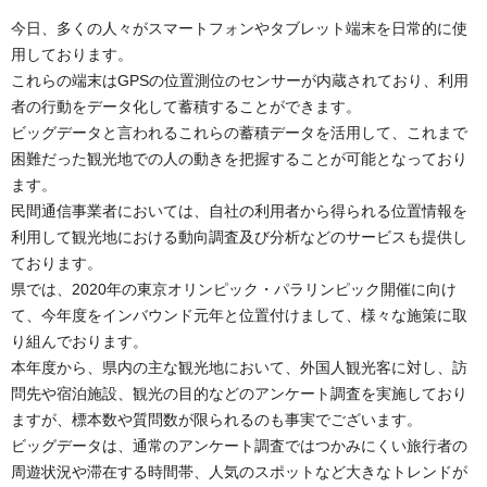
今日、多くの人々がスマートフォンやタブレット端末を日常的に使
用しております。
これらの端末はGPSの位置測位のセンサーが内蔵されており、利用
者の行動をデータ化して蓄積することができます。
ビッグデータと言われるこれらの蓄積データを活用して、これまで
困難だった観光地での人の動きを把握することが可能となっており
ます。
民間通信事業者においては、自社の利用者から得られる位置情報を
利用して観光地における動向調査及び分析などのサービスも提供し
ております。
県では、2020年の東京オリンピック・パラリンピック開催に向け
て、今年度をインバウンド元年と位置付けまして、様々な施策に取
り組んでおります。
本年度から、県内の主な観光地において、外国人観光客に対し、訪
問先や宿泊施設、観光の目的などのアンケート調査を実施しており
ますが、標本数や質問数が限られるのも事実でございます。
ビッグデータは、通常のアンケート調査ではつかみにくい旅行者の
周遊状況や滞在する時間帯、人気のスポットなど大きなトレンドが