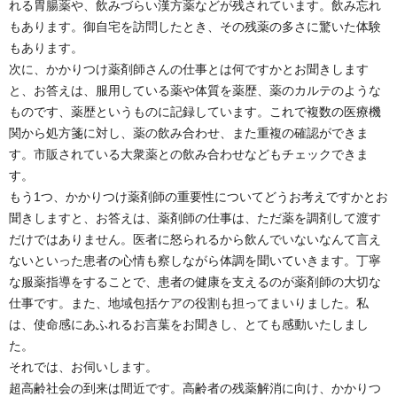
れる胃腸薬や、飲みづらい漢方薬などが残されています。飲み忘れ
もあります。御自宅を訪問したとき、その残薬の多さに驚いた体験
もあります。
次に、かかりつけ薬剤師さんの仕事とは何ですかとお聞きします
と、お答えは、服用している薬や体質を薬歴、薬のカルテのような
ものです、薬歴というものに記録しています。これで複数の医療機
関から処方箋に対し、薬の飲み合わせ、また重複の確認ができま
す。市販されている大衆薬との飲み合わせなどもチェックできま
す。
もう1つ、かかりつけ薬剤師の重要性についてどうお考えですかとお
聞きしますと、お答えは、薬剤師の仕事は、ただ薬を調剤して渡す
だけではありません。医者に怒られるから飲んでいないなんて言え
ないといった患者の心情も察しながら体調を聞いていきます。丁寧
な服薬指導をすることで、患者の健康を支えるのが薬剤師の大切な
仕事です。また、地域包括ケアの役割も担ってまいりました。私
は、使命感にあふれるお言葉をお聞きし、とても感動いたしまし
た。
それでは、お伺いします。
超高齢社会の到来は間近です。高齢者の残薬解消に向け、かかりつ