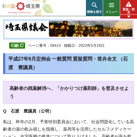
彩の国 埼玉県
緊急・防
情報を探す
メニュー
災
ページ番号：58414
掲載日：2023年5月18日
平成27年9月定例会 一般質問 質疑質問・答弁全文 （石
渡 豊議員）
高齢者の残薬解消へ、「かかりつけ薬剤師」を普及させよ
う
Q 石渡 豊議員（公明
）
私は、昨年の2月、予算特別委員会において、社会問題化している高
齢者の薬の飲み残しを指摘し、薬局等を活用したセルフメディケー
ション、在宅医療の推進について取り上げました。高齢者が薬を飲