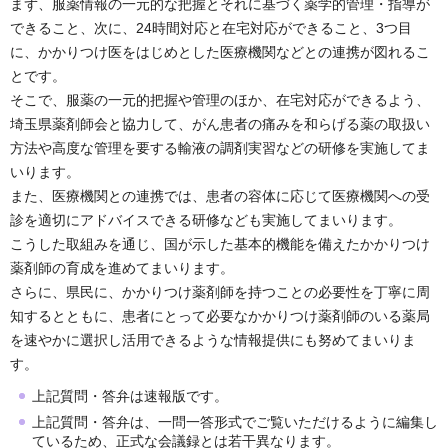
まず、服薬情報の一元的な把握とそれに基づく薬学的管理・指導が
できること、次に、24時間対応と在宅対応ができること、3つ目
に、かかりつけ医をはじめとした医療機関などとの連携が図れるこ
とです。
そこで、服薬の一元的把握や管理のほか、在宅対応ができるよう、
埼玉県薬剤師会と協力して、がん患者の痛みを和らげる薬の取扱い
方法や高度な管理を要する輸液の調剤実習などの研修を実施してま
いります。
また、医療機関との連携では、患者の容体に応じて医療機関への受
診を適切にアドバイスできる研修なども実施してまいります。
こうした取組みを通じ、国が示した基本的機能を備えたかかりつけ
薬剤師の育成を進めてまいります。
さらに、県民に、かかりつけ薬剤師を持つことの必要性を丁寧に周
知するとともに、患者にとって必要なかかりつけ薬剤師のいる薬局
を速やかに選択し活用できるような情報提供にも努めてまいりま
す。
上記質問・答弁は速報版です。
上記質問・答弁は、一問一答形式でご覧いただけるように編集し
ているため、正式な会議録とは若干異なります。