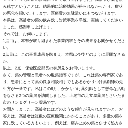
み残すということは、結果的に治療効果が得られなかったり、症状
の悪化を招いたりします。医療費の無駄遣いにもつながります。
本県は、高齢者の薬の飲み残し対策事業を早速、実施してください
ました。感謝申し上げます。
それでは、お伺いします。
1点目は、本県が取り組まれた事業内容とその成果をお聞かせくださ
い。
2点目は、この事業成果を踏まえ、本県は今後どのように展開なさる
か。
以上、2点、保健医療部長の御所見をお伺いします。
さて、薬の管理と患者への服薬指導ですが、これは薬の専門家であ
り、患者にとって薬の良き相談相手でもあるかかりつけ薬剤師の先
生方が一番です。私はこの8月、かかりつけ薬剤師として懸命な活動
をなさる2つの薬局を訪問しました。上尾市の足立屋薬局とさいたま
市のサン＆グリーン薬局です。
お聞きしました。高齢者にはどのような傾向が見られますかと。お
答えは、高齢者は複数の医療機関にかかることがあり、多量の薬を
家に残している方もいます。例えば、痛み止めの薬と併せて処方さ