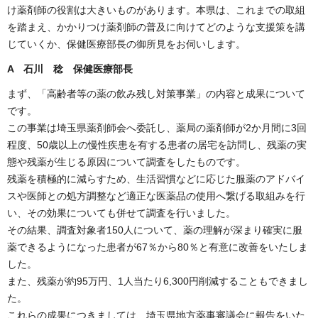
け薬剤師の役割は大きいものがあります。本県は、これまでの取組
を踏まえ、かかりつけ薬剤師の普及に向けてどのような支援策を講
じていくか、保健医療部長の御所見をお伺いします。
A 石川 稔 保健医療部長
まず、「高齢者等の薬の飲み残し対策事業」の内容と成果について
です。
この事業は埼玉県薬剤師会へ委託し、薬局の薬剤師が2か月間に3回
程度、50歳以上の慢性疾患を有する患者の居宅を訪問し、残薬の実
態や残薬が生じる原因について調査をしたものです。
残薬を積極的に減らすため、生活習慣などに応じた服薬のアドバイ
スや医師との処方調整など適正な医薬品の使用へ繋げる取組みを行
い、その効果についても併せて調査を行いました。
その結果、調査対象者150人について、薬の理解が深まり確実に服
薬できるようになった患者が67％から80％と有意に改善をいたしま
した。
また、残薬が約95万円、1人当たり6,300円削減することもできまし
た。
これらの成果につきましては、埼玉県地方薬事審議会に報告をいた