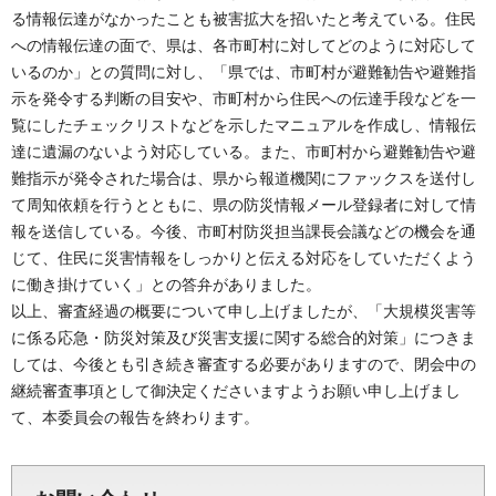
る情報伝達がなかったことも被害拡大を招いたと考えている。住民
への情報伝達の面で、県は、各市町村に対してどのように対応して
いるのか」との質問に対し、「県では、市町村が避難勧告や避難指
示を発令する判断の目安や、市町村から住民への伝達手段などを一
覧にしたチェックリストなどを示したマニュアルを作成し、情報伝
達に遺漏のないよう対応している。また、市町村から避難勧告や避
難指示が発令された場合は、県から報道機関にファックスを送付し
て周知依頼を行うとともに、県の防災情報メール登録者に対して情
報を送信している。今後、市町村防災担当課長会議などの機会を通
じて、住民に災害情報をしっかりと伝える対応をしていただくよう
に働き掛けていく」との答弁がありました。
以上、審査経過の概要について申し上げましたが、「大規模災害等
に係る応急・防災対策及び災害支援に関する総合的対策」につきま
しては、今後とも引き続き審査する必要がありますので、閉会中の
継続審査事項として御決定くださいますようお願い申し上げまし
て、本委員会の報告を終わります。