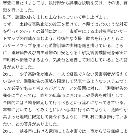
審査に当たりましては、執行部から詳細な説明を受け、その後、質
疑を行いました。
以下、論議のありました主なものについて申し上げます。
まず、「土砂災害防止法の改正を受けて、本県ではどのような対応
を行ったのか」との質問に対し、「市町村による土砂災害のハザー
ドマップの作成が進むよう、技術的な支援・助言を行うとともに、
ハザードマップを用いた避難訓練の実施を働き掛けている。さら
に、避難勧告及び自主避難の目安となる土砂災害警戒情報を確実に
市町村へ伝達できるよう、気象台と連携して対応している」との答
弁がありました。
次に、「少子高齢化が進み、一人で避難できない災害弱者が増えて
いる中で、避難勧告の区域を限定して発表するようなシステムづく
りが必要であると考えるがどうか」との質問に対し、「避難勧告の
発令に当たっては、昨年の広島市における土砂災害を教訓として、
全国的には区域を限定して行うべきという流れになってきている。
本県においても、やみくもに広い地域に行うのではなく、危険性が
高まった地域に限定して発令するように、市町村に働き掛けていき
たい」との答弁がありました。
次に、「越谷市における豪雨による水害では、市から防災無線によ