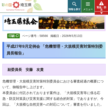
彩の国 埼玉県
緊急・防
情報を探す
メニュー
災
ページ番号：58566
掲載日：2026年5月13日
平成27年9月定例会 「危機管理・大規模災害対策特別委
員長報告」
副委員長 安藤 友貴
危機管理・大規模災害対策特別委員会における審査経過の概要につ
いて、御報告申し上げます。
本委員会に付託されております案件は、「大規模災害等に係る応
急・防災対策及び災害支援に関する総合的対策」でありますが、今
回は、「大規模な自然災害への対応について」審査を行いました。