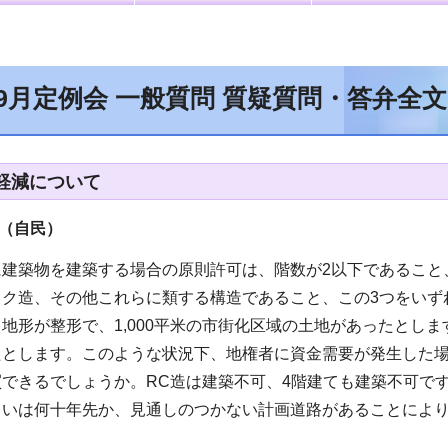
年9月定例会 一般質問 質疑質問・答弁全
軽減について
（自民
）
に建築物を建築する場合の原則許可は、階数が2以下であること
ック造、その他これらに類する構造であること、この3つをいず
地形が整形で、1,000平米の市街化区域の土地があったとし
たとします。このような状況下、地権者に資金需要が発生した
できるでしょうか。RC造は建築不可、4階建ても建築不可で
るいは何十年先か、見通しのつかない計画道路があることによ