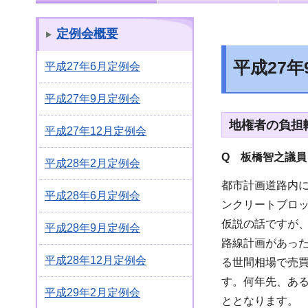
定例会概要
平成27
平成27年6月定例会
平成27年9月定例会
地権者の負担
平成27年12月定例会
Q 板橋智之議員
平成28年2月定例会
都市計画道路内
平成28年6月定例会
ンクリートブロ
仮説の話ですが、
平成28年9月定例会
路線計画があっ
平成28年12月定例会
る世間相場で売買
す。何年先、あ
平成29年2月定例会
ととなります。