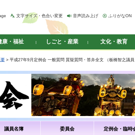
age
文字サイズ・色合い変更
音声読み上げ
ふりがなON
健康・福祉
しごと・産業
文化・教育
概要
> 平成27年9月定例会 一般質問 質疑質問・答弁全文 （板橋智之議員
議員名簿
委員会
定例会・臨時