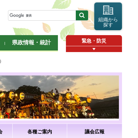
組織から
探す
緊急・防災
県政情報・統計
）
会
各種ご案内
議会広報