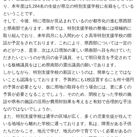
り、本年度は5,284名の生徒が県立の特別支援学校に在籍をしている
ということです。
そして、今後、特に増加が見込まれているのが都市化の進む県西部
と県南部であります。本県では、特別支援学校の整備には積極的に
取り組んでおり、来年四月にも入間わかくさ高等特別支援学校の開
設が予定をされております。これにより、県西部については一定の
めどがつき、是非、次は人口増加の著しい県南部へ目を向けていた
だきたいというのが先日の金子議員、そして明日発言を予定されて
いる板橋議員をはじめ県南部の選出議員の願いであります。
しかしながら、特別支援学校の新設というのは、簡単なことではな
いことも認識をしております。予算的にも1校設置するにも何十億円
の予算が必要となり、仮に用地の取得を行う場合には、更に多くの
予算が必要となることでしょう。そのため、閉校となった学校の施
設や県有の施設の活用が費用対効果を考えると有効で合理的な手法
なのではないでしょうか。
また、特別支援学校は通学の区域が広く、多くの児童生徒が住んで
いる地域から離れた学校に通っております。私は、障害がある子供
たちだからこそ、地元で学び、地元の中で育てていく必要があるの