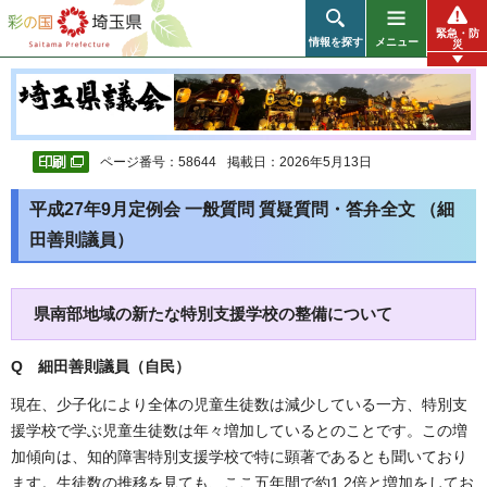
彩の国 埼玉県
緊急・防
情報を探す
メニュー
災
ページ番号：58644
掲載日：2026年5月13日
平成27年9月定例会 一般質問 質疑質問・答弁全文 （細
田善則議員）
県南部地域の新たな特別支援学校の整備について
Q 細田善則議員（自民
）
現在、少子化により全体の児童生徒数は減少している一方、特別支
援学校で学ぶ児童生徒数は年々増加しているとのことです。この増
加傾向は、知的障害特別支援学校で特に顕著であるとも聞いており
ます。生徒数の推移を見ても、ここ五年間で約1.2倍と増加をしてお