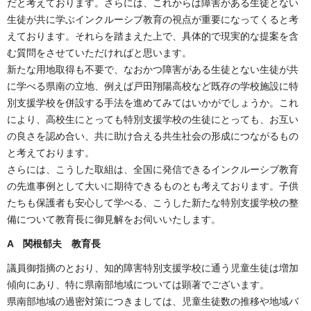
だと考えております。さらには、これからは障害がある生徒とない
生徒が共に学ぶインクルーシブ教育の視点が重要になってくると考
えております。それらを踏まえた上で、具体的で現実的な提案を含
む質問をさせていただければと思います。
新たな用地取得も不要で、なおかつ障害がある生徒とない生徒が共
に学べる県南の立地、例えば戸田翔陽高校など既存の学校施設に特
別支援学校を併設する手法を進めてみてはいかがでしょうか。これ
により、高校生にとっても特別支援学校の生徒にとっても、お互い
の良さを認め合い、共に助け合える共生社会の形成につながるもの
と考えております。
さらには、こうした取組は、全国に発信できるインクルーシブ教育
の先進事例として大いに期待できるものとも考えております。子供
たちも保護者も安心して学べる、こうした新たな特別支援学校の整
備について教育長に御見解をお伺いいたします。
A 関根郁夫 教育長
議員御指摘のとおり、知的障害特別支援学校に通う児童生徒は増加
傾向にあり、特に県南部地域については顕著でございます。
県南部地域の過密対策につきましては、児童生徒数の推移や地域バ