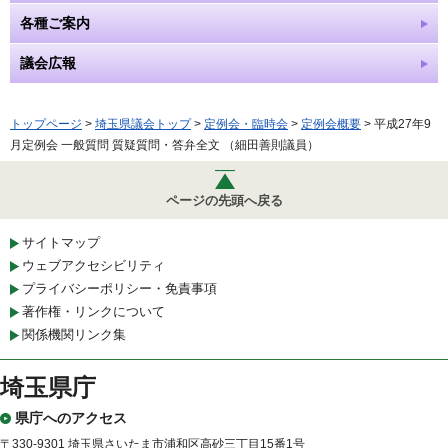
各種ご案内
議会広報
トップページ
>
埼玉県議会トップ
>
定例会・臨時会
>
定例会概要
> 平成27年9
月定例会 一般質問 質疑質問・答弁全文 （細田善則議員）
ページの先頭へ戻る
サイトマップ
ウェブアクセシビリティ
プライバシーポリシー・免責事項
著作権・リンクについて
関係機関リンク集
埼玉県庁
県庁へのアクセス
〒330-9301 埼玉県さいたま市浦和区高砂三丁目15番1号