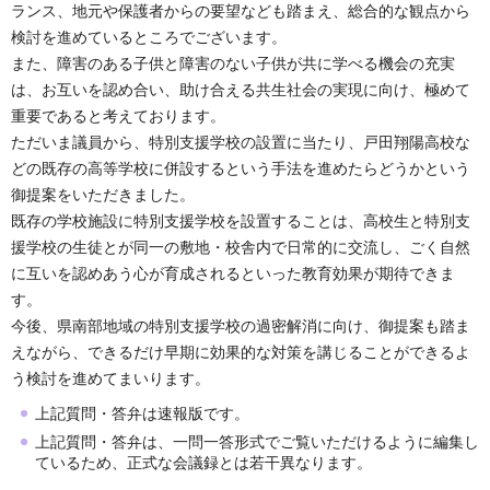
ランス、地元や保護者からの要望なども踏まえ、総合的な観点から
検討を進めているところでございます。
また、障害のある子供と障害のない子供が共に学べる機会の充実
は、お互いを認め合い、助け合える共生社会の実現に向け、極めて
重要であると考えております。
ただいま議員から、特別支援学校の設置に当たり、戸田翔陽高校な
どの既存の高等学校に併設するという手法を進めたらどうかという
御提案をいただきました。
既存の学校施設に特別支援学校を設置することは、高校生と特別支
援学校の生徒とが同一の敷地・校舎内で日常的に交流し、ごく自然
に互いを認めあう心が育成されるといった教育効果が期待できま
す。
今後、県南部地域の特別支援学校の過密解消に向け、御提案も踏ま
えながら、できるだけ早期に効果的な対策を講じることができるよ
う検討を進めてまいります。
上記質問・答弁は速報版です。
上記質問・答弁は、一問一答形式でご覧いただけるように編集し
ているため、正式な会議録とは若干異なります。