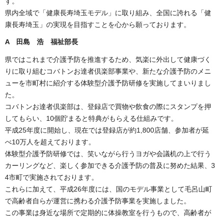
す。
県内全域で「健康長寿埼玉モデル」に取り組み、全国に誇れる「健
康長寿埼玉」の実現を目指すことを心から願っております。
A 田島 浩 福祉部長
県ではこれまで介護予防を推進するため、気楽に外出して健康づく
りに取り組むコバトンお達者倶楽部事業や、新たな介護予防のメニ
ューを市町村に紹介する体験型介護予防研修を実施してまいりまし
た。
コバトンお達者倶楽部は、登録店で買物や飲食の際にスタンプを押
してもらい、10個貯まると特典がもらえる仕組みです。
平成25年度に開始し、現在では登録店が約1,800店舗、参加者が延
べ10万人を超えております。
体験型介護予防研修では、笑いながら行うヨガや会議机の上で行う
カーリングなど、楽しく参加できる介護予防の普及に努めた結果、3
4市町で実施されております。
これらに加えて、平成26年度には、国のモデル事業として毛呂山町
で高齢者自らが運営に携わる介護予防事業を実施しました。
この事業は身近な場所で定期的に体操教室を行うもので、高齢者が