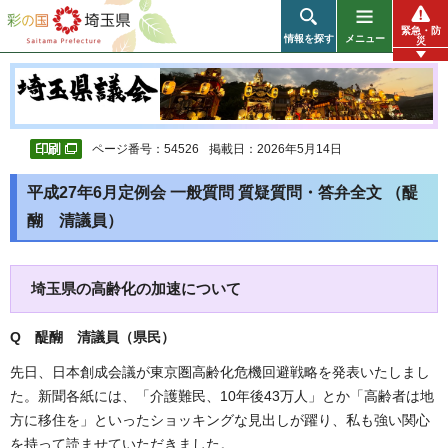
彩の国 埼玉県
緊急・防
情報を探す
メニュー
災
ページ番号：54526
掲載日：2026年5月14日
平成27年6月定例会 一般質問 質疑質問・答弁全文 （醍
醐 清議員）
埼玉県の高齢化の加速について
Q 醍醐 清議員（県民）
先日、日本創成会議が東京圏高齢化危機回避戦略を発表いたしまし
た。新聞各紙には、「介護難民、10年後43万人」とか「高齢者は地
方に移住を」といったショッキングな見出しが躍り、私も強い関心
を持って読ませていただきました。