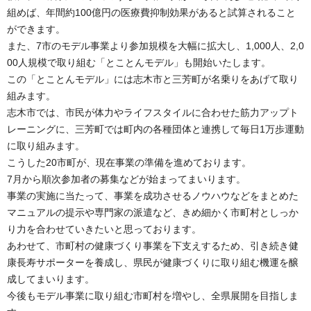
組めば、年間約100億円の医療費抑制効果があると試算されること
ができます。
また、7市のモデル事業より参加規模を大幅に拡大し、1,000人、2,0
00人規模で取り組む「とことんモデル」も開始いたします。
この「とことんモデル」には志木市と三芳町が名乗りをあげて取り
組みます。
志木市では、市民が体力やライフスタイルに合わせた筋力アップト
レーニングに、三芳町では町内の各種団体と連携して毎日1万歩運動
に取り組みます。
こうした20市町が、現在事業の準備を進めております。
7月から順次参加者の募集などが始まってまいります。
事業の実施に当たって、事業を成功させるノウハウなどをまとめた
マニュアルの提示や専門家の派遣など、きめ細かく市町村としっか
り力を合わせていきたいと思っております。
あわせて、市町村の健康づくり事業を下支えするため、引き続き健
康長寿サポーターを養成し、県民が健康づくりに取り組む機運を醸
成してまいります。
今後もモデル事業に取り組む市町村を増やし、全県展開を目指しま