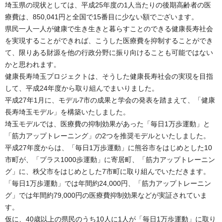
埼玉県の現状としては、平成25年度の1人当たりの後期高齢者の医
療費は、850,041円と全国で15番目に少ない額でございます。
県民一人一人が健康で生き生きと暮らすことのできる健康長寿社会
を実現することができれば、こうした医療費を抑制することができ
て、限りある財源を他の行政分野に振り向けることも可能ではない
かと思われます。
健康長寿埼玉プロジェクトは、そうした健康長寿社会の実現を目指
して、平成24年度から取り組んでまいりました。
平成27年1月に、モデル7市の成果と学会の発表を踏まえて、「健康
長寿埼玉モデル」を構築いたしました。
埼玉モデルでは、医療費の抑制効果があった「毎日1万歩運動」と
「筋力アップトレーニング」の2つを推奨モデルといたしました。
平成27年度からは、「毎日1万歩運動」に熊谷市をはじめとした10
市町が、「プラス1000歩運動」に寄居町、「筋力アップトレーニン
グ」に、秩父市をはじめとした7市町に取り組んでいただきます。
「毎日1万歩運動」では年間約24,000円、「筋力アップトレーニン
グ」では年間約79,000円の医療費抑制効果などが実証されていま
す。
仮に、40歳以上の県民のうち10人に1人が「毎日1万歩運動」に取り