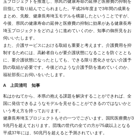
玉プロジェクトを推進し、県民の健康寿命の延伸と医療費の抑制を
目指して取り組んでこられました。平成26年度まで3年間の成果を
まとめ、先般、健康長寿埼玉モデルを構築したということですが、
今後、県民の健康寿命の延伸と医療費の抑制に効果がある健康長寿
埼玉プロジェクトをどのように進めていくのか、知事の御所見をお
伺いいたします。
また、介護サービスにおける取組も重要と考えます。介護費用を抑
制するためには、高齢者自らが要介護状態になることを防ぐととも
に、要介護状態になったとしても、できる限り悪化させない介護予
防の取組が必要です。今後どのような介護予防を進めていくのか、
福祉部長にお伺いをいたします。
A 上田清司 知事
私はかねてから、本県の抱える課題を解決することができれば、全
国に発信できるようなモデルを見せることができるのではないかと
いう考え方を持っております。
健康長寿埼玉プロジェクトもその一つでございます。国民医療費が3
9兆円を超えております。団塊の世代の全ての方が75歳以上となる
平成37年には、50兆円を超えると予測されています。