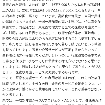
発表された資料によれば、現在、76万5,000人である本県の75歳以
上の人口は、2025年には約1.5倍の117万7,000人になるとされ、そ
の増加率は全国一高くなっています。高齢化の進展は、全国の共通
の課題ではありますが、全国一増加率の高い本県では、特に真剣な
問題です。同会議では、東京圏で増大する全ての医療や介護のニー
ズに対応するには限界があるとして、政府や自治体が、高齢者に、
医療や介護の施設に余裕のある地方に移住することも提言していま
す。私たちは、誰しも住み慣れたまちで暮らし続けたいという希望
を持っております。医療や介護サービスが不足するからといって、
高齢者に地方へ移住してくださいというのは、行政運営の基本であ
る誰もが住みよいまちづくりに矛盾する考え方ではないかと思いま
す。まずは、県民1人1人が年をとっても安心して暮らすことができ
るよう、医療や介護サービスの充実が求められます。
一方で、医療や介護サービスの利用が増加すれば、これらの社会保
障費も増大します。十分な医療・介護のサービスを確保しつつ、い
かに医療や介護にかかる費用を抑えていくか、これが重要ではない
かと考えます。
県では、平成24年度から3大プロジェクトの1つとして、健康長寿埼