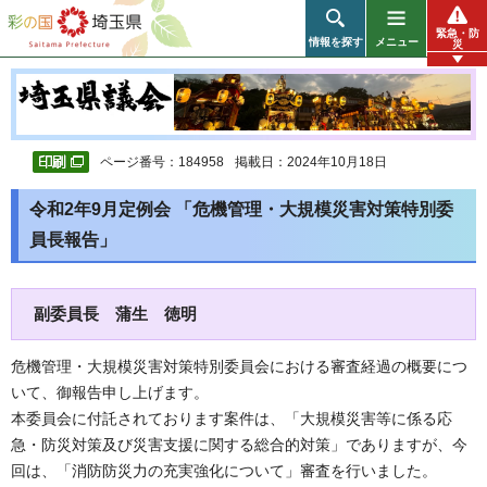
彩の国 埼玉県
緊急・防
情報を探す
メニュー
災
ページ番号：184958
掲載日：2024年10月18日
令和2年9月定例会 「危機管理・大規模災害対策特別委
員長報告」
副委員長 蒲生 徳明
危機管理・大規模災害対策特別委員会における審査経過の概要につ
いて、御報告申し上げます。
本委員会に付託されております案件は、「大規模災害等に係る応
急・防災対策及び災害支援に関する総合的対策」でありますが、今
回は、「消防防災力の充実強化について」審査を行いました。