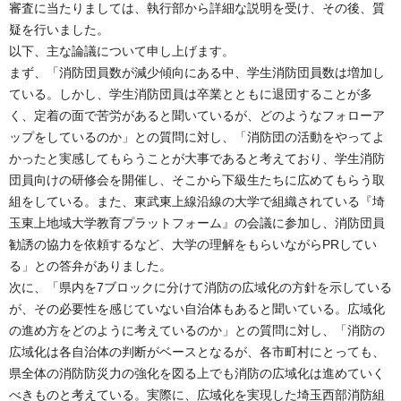
審査に当たりましては、執行部から詳細な説明を受け、その後、質
疑を行いました。
以下、主な論議について申し上げます。
まず、「消防団員数が減少傾向にある中、学生消防団員数は増加し
ている。しかし、学生消防団員は卒業とともに退団することが多
く、定着の面で苦労があると聞いているが、どのようなフォローア
ップをしているのか」との質問に対し、「消防団の活動をやってよ
かったと実感してもらうことが大事であると考えており、学生消防
団員向けの研修会を開催し、そこから下級生たちに広めてもらう取
組をしている。また、東武東上線沿線の大学で組織されている『埼
玉東上地域大学教育プラットフォーム』の会議に参加し、消防団員
勧誘の協力を依頼するなど、大学の理解をもらいながらPRしてい
る」との答弁がありました。
次に、「県内を7ブロックに分けて消防の広域化の方針を示している
が、その必要性を感じていない自治体もあると聞いている。広域化
の進め方をどのように考えているのか」との質問に対し、「消防の
広域化は各自治体の判断がベースとなるが、各市町村にとっても、
県全体の消防防災力の強化を図る上でも消防の広域化は進めていく
べきものと考えている。実際に、広域化を実現した埼玉西部消防組