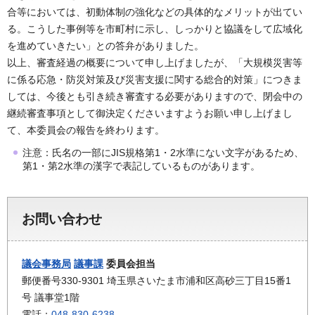
合等においては、初動体制の強化などの具体的なメリットが出てい
る。こうした事例等を市町村に示し、しっかりと協議をして広域化
を進めていきたい」との答弁がありました。
以上、審査経過の概要について申し上げましたが、「大規模災害等
に係る応急・防災対策及び災害支援に関する総合的対策」につきま
しては、今後とも引き続き審査する必要がありますので、閉会中の
継続審査事項として御決定くださいますようお願い申し上げまし
て、本委員会の報告を終わります。
注意：氏名の一部にJIS規格第1・2水準にない文字があるため、
第1・第2水準の漢字で表記しているものがあります。
お問い合わせ
議会事務局
議事課
委員会担当
郵便番号330-9301 埼玉県さいたま市浦和区高砂三丁目15番1
号 議事堂1階
電話：
048-830-6238