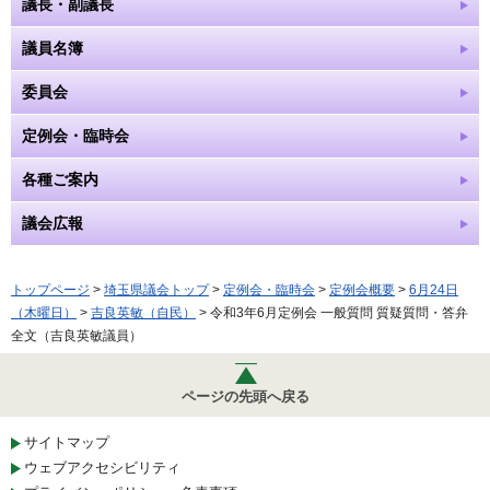
議長・副議長
議員名簿
委員会
定例会・臨時会
各種ご案内
議会広報
トップページ
>
埼玉県議会トップ
>
定例会・臨時会
>
定例会概要
>
6月24日
（木曜日）
>
吉良英敏（自民）
> 令和3年6月定例会 一般質問 質疑質問・答弁
全文（吉良英敏議員）
ページの先頭へ戻る
サイトマップ
ウェブアクセシビリティ