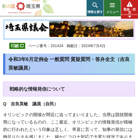
彩の国 埼玉県
緊急・防
情報を探す
メニュー
災
ページ番号：201434
掲載日：2024年7月4日
令和3年6月定例会 一般質問 質疑質問・答弁全文（吉良
英敏議員）
戦略的な情報発信について
Q 吉良英敏 議員（自民）
オリンピックの開催が間近に迫ってまいりました。当県は競技開催
県になっているものの、ここ最近、オリンピックの情報発信が積極
的に行われたという印象は乏しく、率直に言って、知事の発信には
物足りなさを感じました。確かにコロナ対応で大変な状況でありま