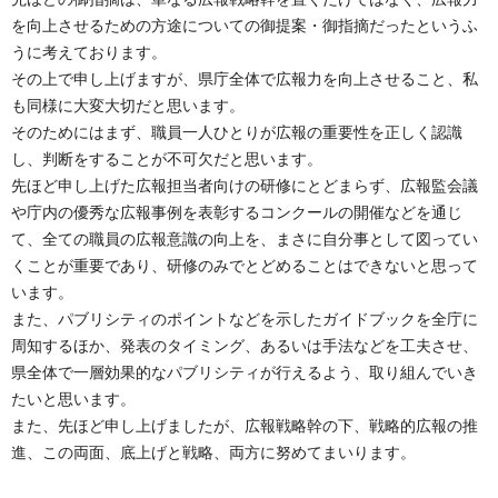
を向上させるための方途についての御提案・御指摘だったというふ
うに考えております。
その上で申し上げますが、県庁全体で広報力を向上させること、私
も同様に大変大切だと思います。
そのためにはまず、職員一人ひとりが広報の重要性を正しく認識
し、判断をすることが不可欠だと思います。
先ほど申し上げた広報担当者向けの研修にとどまらず、広報監会議
や庁内の優秀な広報事例を表彰するコンクールの開催などを通じ
て、全ての職員の広報意識の向上を、まさに自分事として図ってい
くことが重要であり、研修のみでとどめることはできないと思って
います。
また、パブリシティのポイントなどを示したガイドブックを全庁に
周知するほか、発表のタイミング、あるいは手法などを工夫させ、
県全体で一層効果的なパブリシティが行えるよう、取り組んでいき
たいと思います。
また、先ほど申し上げましたが、広報戦略幹の下、戦略的広報の推
進、この両面、底上げと戦略、両方に努めてまいります。