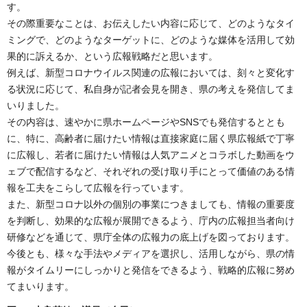
す。
その際重要なことは、お伝えしたい内容に応じて、どのようなタイ
ミングで、どのようなターゲットに、どのような媒体を活用して効
果的に訴えるか、という広報戦略だと思います。
例えば、新型コロナウイルス関連の広報においては、刻々と変化す
る状況に応じて、私自身が記者会見を開き、県の考えを発信してま
いりました。
その内容は、速やかに県ホームページやSNSでも発信するととも
に、特に、高齢者に届けたい情報は直接家庭に届く県広報紙で丁寧
に広報し、若者に届けたい情報は人気アニメとコラボした動画をウ
ェブで配信するなど、それぞれの受け取り手にとって価値のある情
報を工夫をこらして広報を行っています。
また、新型コロナ以外の個別の事業につきましても、情報の重要度
を判断し、効果的な広報が展開できるよう、庁内の広報担当者向け
研修などを通じて、県庁全体の広報力の底上げを図っております。
今後とも、様々な手法やメディアを選択し、活用しながら、県の情
報がタイムリーにしっかりと発信をできるよう、戦略的広報に努め
てまいります。