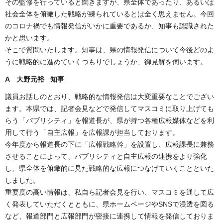
その監修を行っていると聞きますが、県全体であったり、あるいは
社会全体を俯瞰した戦略が練られているとは全く思えません。今回
のコロナ禍でも情報発信がいかに重要であるか、知事も認識された
かと思います。
そこで質問いたします。知事は、県の情報発信について今後どのよ
うに戦略的に進めていくつもりでしょうか、御見解を伺います。
A 大野元裕 知事
議員お話しのとおり、戦略的な情報発信は大変重要なことでござい
ます。本県では、記者会見などで発信してマスコミに取り上げても
らう「パブリシティ」を報道長が、県が持つ各種広報媒体などを利
用して行う「自主広報」を広報課が担当しております。
今年度から報道長の下に「広報戦略幹」を設置し、広報課長に兼務
させることによって、パブリシティと自主広報の連携をより強化
し、県全体を俯瞰的に見た戦略的な広報につなげていくことといた
しました。
重要度の高い情報は、私自ら記者会見を行い、マスコミを通して広
く発表していただくとともに、県ホームページやSNSで浸透を図る
など、報道部門と広報部門が密接に連携して情報を発信しておりま