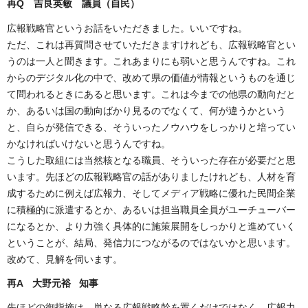
再Q 吉良英敏 議員（自民）
広報戦略官というお話をいただきました。いいですね。
ただ、これは再質問させていただきますけれども、広報戦略官とい
うのは一人と聞きます。これあまりにも弱いと思うんですね。これ
からのデジタル化の中で、改めて県の価値が情報というものを通じ
て問われるときにあると思います。これは今までの他県の動向だと
か、あるいは国の動向ばかり見るのでなくて、何が違うかという
と、自らが発信できる、そういったノウハウをしっかりと培ってい
かなければいけないと思うんですね。
こうした取組には当然核となる職員、そういった存在が必要だと思
います。先ほどの広報戦略官の話がありましたけれども、人材を育
成するために例えば広報力、そしてメディア戦略に優れた民間企業
に積極的に派遣するとか、あるいは担当職員全員がユーチューバー
になるとか、より力強く具体的に施策展開をしっかりと進めていく
ということが、結局、発信力につながるのではないかと思います。
改めて、見解を伺います。
再A 大野元裕 知事
先ほどの御指摘は、単なる広報戦略幹を置くだけではなく、広報力