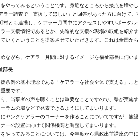
業をやってみるということです。身近なところから接点を増や
ケアラー調査で「支援してほしい」と回答があった方に向けて、
市町村とも連携し、ケアラー月間中にアクセスしやすいポータル
アラー支援情報であるとか、先進的な支援の現場の取組を紹介
していくということを提案させていただきます。これは全国か
含めながら、ケアラー月間に対するイメージを福祉部長に伺い
祉部長
支援条例の基本理念である「ケアラーを社会全体で支える」こ
り重要です。
おり、当事者の声を聴くことは重要なことですので、県が実施
ォーラムの場などで発表できるようにしてまいります。
どにヤングケアラーのコーナーを作ることについてですが、施
ーナーの設置に向けて関係機関と調整してまいります。
業をやってみることについては、今年度から県政出前講座の中