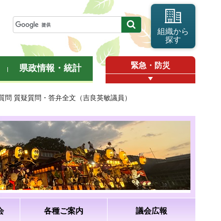
組織から
探す
緊急・防災
県政情報・統計
般質問 質疑質問・答弁全文（吉良英敏議員）
会
各種ご案内
議会広報