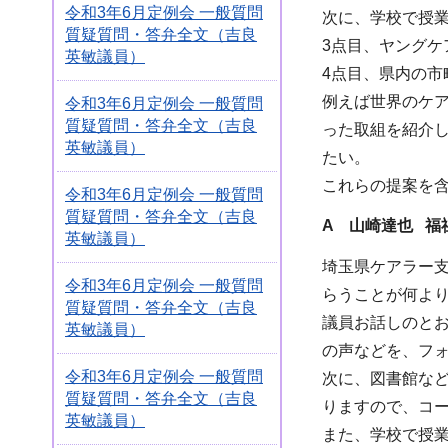
令和3年6月定例会 一般質問
次に、学校で授
質疑質問・答弁全文（吉良
3点目、ヤング
英敏議員）
4点目、県内の
例えば世界のケ
令和3年6月定例会 一般質問
質疑質問・答弁全文（吉良
った取組を紹介
英敏議員）
たい。
これらの提案を
令和3年6月定例会 一般質問
質疑質問・答弁全文（吉良
A 山崎達也 福
英敏議員）
埼玉県ケアラー
令和3年6月定例会 一般質問
らうことが何よ
質疑質問・答弁全文（吉良
議員お話しのと
英敏議員）
の声などを、フ
令和3年6月定例会 一般質問
次に、図書館な
質疑質問・答弁全文（吉良
りますので、コ
英敏議員）
また、学校で授