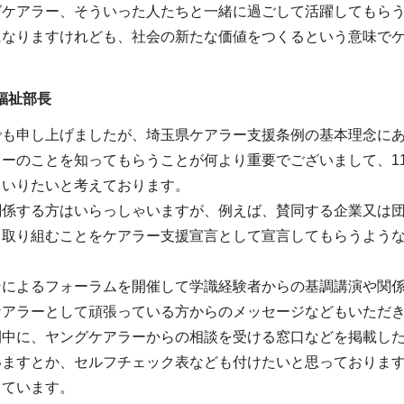
グケアラー、そういった人たちと一緒に過ごして活躍してもら
になりますけれども、社会の新たな価値をつくるという意味で
福祉部長
でも申し上げましたが、埼玉県ケアラー支援条例の基本理念に
ラーのことを知ってもらうことが何より重要でございまして、1
まいりたいと考えております。
関係する方はいらっしゃいますが、例えば、賛同する企業又は
ら取り組むことをケアラー支援宣言として宣言してもらうよう
ンによるフォーラムを開催して学識経験者からの基調講演や関
ケアラーとして頑張っている方からのメッセージなどもいただ
間中に、ヤングケアラーからの相談を受ける窓口などを掲載し
いますとか、セルフチェック表なども付けたいと思っておりま
しています。