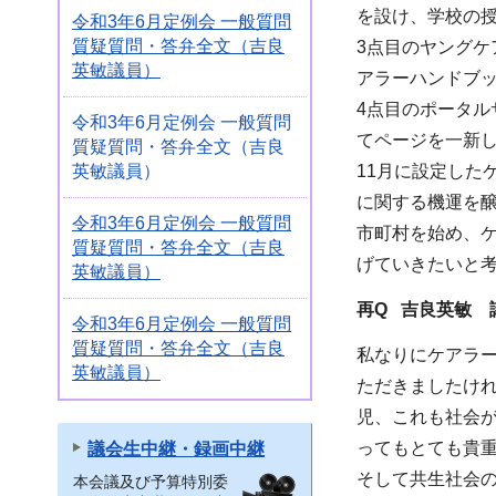
を設け、学校の
令和3年6月定例会 一般質問
質疑質問・答弁全文（吉良
3点目のヤング
英敏議員）
アラーハンドブ
4点目のポータル
令和3年6月定例会 一般質問
てページを一新
質疑質問・答弁全文（吉良
英敏議員）
11月に設定し
に関する機運を
令和3年6月定例会 一般質問
市町村を始め、
質疑質問・答弁全文（吉良
げていきたいと
英敏議員）
再Q 吉良英敏 
令和3年6月定例会 一般質問
質疑質問・答弁全文（吉良
私なりにケアラ
英敏議員）
ただきましたけ
児、これも社会
ってもとても貴
議会生中継・録画中継
そして共生社会
本会議及び予算特別委