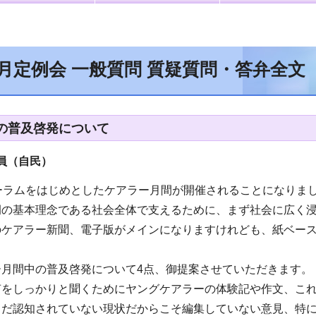
6月定例会 一般質問 質疑質問・答弁全文
の普及啓発について
員（自民）
ーラムをはじめとしたケアラー月間が開催されることになりまし
例の基本理念である社会全体で支えるために、まず社会に広く
のケアラー新聞、電子版がメインになりますけれども、紙ベース
ー月間中の普及啓発について4点、御提案させていただきます。
声をしっかりと聞くためにヤングケアラーの体験記や作文、こ
まだ認知されていない現状だからこそ編集していない意見、特