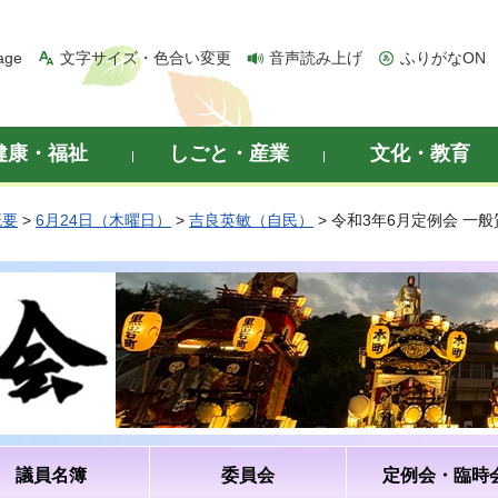
age
文字サイズ・色合い変更
音声読み上げ
ふりがなON
健康・福祉
しごと・産業
文化・教育
概要
>
6月24日（木曜日）
>
吉良英敏（自民）
> 令和3年6月定例会 一
議員名簿
委員会
定例会・臨時