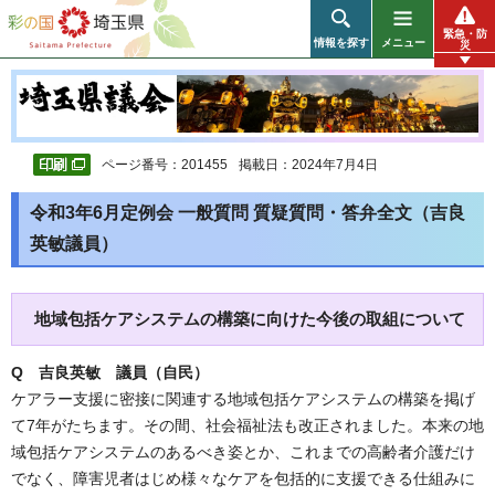
彩の国 埼玉県
緊急・防
情報を探す
メニュー
災
ページ番号：201455
掲載日：2024年7月4日
令和3年6月定例会 一般質問 質疑質問・答弁全文（吉良
英敏議員）
地域包括ケアシステムの構築に向けた今後の取組について
Q 吉良英敏 議員（自民）
ケアラー支援に密接に関連する地域包括ケアシステムの構築を掲げ
て7年がたちます。その間、社会福祉法も改正されました。本来の地
域包括ケアシステムのあるべき姿とか、これまでの高齢者介護だけ
でなく、障害児者はじめ様々なケアを包括的に支援できる仕組みに