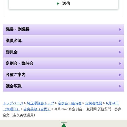
送信
議長・副議長
議員名簿
委員会
定例会・臨時会
各種ご案内
議会広報
トップページ
>
埼玉県議会トップ
>
定例会・臨時会
>
定例会概要
>
6月24日
（木曜日）
>
吉良英敏（自民）
> 令和3年6月定例会 一般質問 質疑質問・答弁
全文（吉良英敏議員）