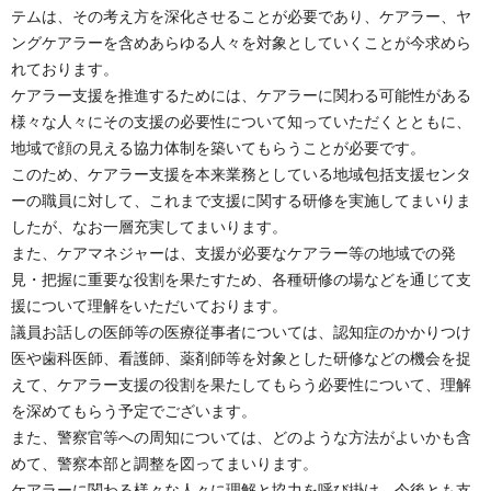
テムは、その考え方を深化させることが必要であり、ケアラー、ヤ
ングケアラーを含めあらゆる人々を対象としていくことが今求めら
れております。
ケアラー支援を推進するためには、ケアラーに関わる可能性がある
様々な人々にその支援の必要性について知っていただくとともに、
地域で顔の見える協力体制を築いてもらうことが必要です。
このため、ケアラー支援を本来業務としている地域包括支援センタ
ーの職員に対して、これまで支援に関する研修を実施してまいりま
したが、なお一層充実してまいります。
また、ケアマネジャーは、支援が必要なケアラー等の地域での発
見・把握に重要な役割を果たすため、各種研修の場などを通じて支
援について理解をいただいております。
議員お話しの医師等の医療従事者については、認知症のかかりつけ
医や歯科医師、看護師、薬剤師等を対象とした研修などの機会を捉
えて、ケアラー支援の役割を果たしてもらう必要性について、理解
を深めてもらう予定でございます。
また、警察官等への周知については、どのような方法がよいかも含
めて、警察本部と調整を図ってまいります。
ケアラーに関わる様々な人々に理解と協力を呼び掛け、今後とも支