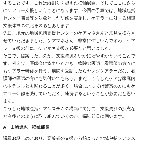
することです。これは縦割りを越えた横軸展開、そしてここにさら
にケアラー支援ということになります。今回の予算では、地域包括
センター職員等を対象とした研修を実施し、ケアラーに対する相談
支援体制の強化を図るとあります。
先日、地元の地域包括支援センターのケアマネさんと意見交換をさ
せていただきました。ケアマネさん、非常に忙しいんですね。ケア
ラー支援の前に、ケアマネ支援が必要だと思いました。
そこで、提案したいのが、支援資源をいかに増やすかということで
す。例えば、医師会に協力いただき、病院の医師、看護師の方々に
もケアラー研修を行う。病院を受診したらヤングケアラーだな、看
護師や医師の方にも気付いてもらう。また、こうしたケアは家庭内
のトラブルとも関わることが多く、場合によっては警察の方にもケ
アラー研修を受けていただく、連携するということが必要だと思い
ます。
こうした地域包括ケアシステムの構築に向けて、支援資源の拡充な
ど今後どのように取り組んでいくのか、福祉部長に伺います。
A 山崎達也 福祉部長
議員お話しのとおり、高齢者の支援から始まった地域包括ケアシス