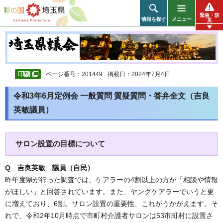
彩の国 埼玉県
緊急・防
情報を探す
メニュー
災
ページ番号：201449
掲載日：2024年7月4日
令和3年6月定例会 一般質問 質疑質問・答弁全文（吉良
英敏議員）
サロン設置の目標について
Q 吉良英敏 議員（自民）
昨年度県が行った調査では、ケアラーの4割以上の方が「相談や情報
がほしい」と回答されています。また、ヤングケアラーでいうと更
に増えており、6割。サロン設置の重要性、これがうかがえます。そ
れで、令和2年10月時点で市町村介護者サロンは53市町村に設置さ