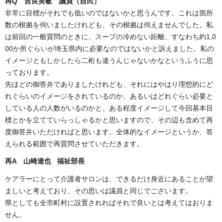
再Q 吉良英敏 議員（自民）
非常に目標がそれでも低いのではないかと思うんです。これは箇所
数の根拠を伺いましたけれども、その根拠は伺えませんでした。私
は前回の一般質問のときに、スープの冷めない距離、すなわち約1,0
00か所ぐらいが埼玉県内に必要なのではないかと訴えました。私の
イメージともしかしたら二桁も違うんじゃないかなというふうに思
っております。
先ほどの御答弁でありましたけれども、それにはやはり理想的にど
れぐらいのイメージをされているのか、あるいはどれぐらい必要と
している人の人数がいるのかと、ある程度イメージして今回基本目
標とかを立てていらっしゃるかと思いますので、その辺も含めて再
度御答弁いただければと思います。全体的なイメージというか、答
えられる範囲で再質問させていただきます。
再A 山崎達也 福祉部長
ケアラーにとって介護者サロンは、できるだけ身近にあることが望
ましいと考えており、その思いは議員と同じでございます。
県としても全市町村に設置されればそれで良いとは考えてはおりま
せん。