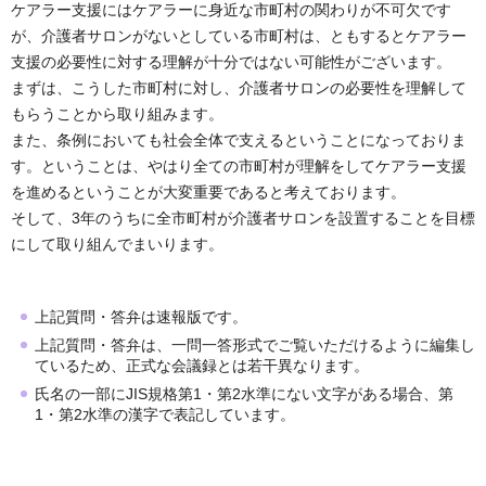
ケアラー支援にはケアラーに身近な市町村の関わりが不可欠です
が、介護者サロンがないとしている市町村は、ともするとケアラー
支援の必要性に対する理解が十分ではない可能性がございます。
まずは、こうした市町村に対し、介護者サロンの必要性を理解して
もらうことから取り組みます。
また、条例においても社会全体で支えるということになっておりま
す。ということは、やはり全ての市町村が理解をしてケアラー支援
を進めるということが大変重要であると考えております。
そして、3年のうちに全市町村が介護者サロンを設置することを目標
にして取り組んでまいります。
上記質問・答弁は速報版です。
上記質問・答弁は、一問一答形式でご覧いただけるように編集し
ているため、正式な会議録とは若干異なります。
氏名の一部にJIS規格第1・第2水準にない文字がある場合、第
1・第2水準の漢字で表記しています。