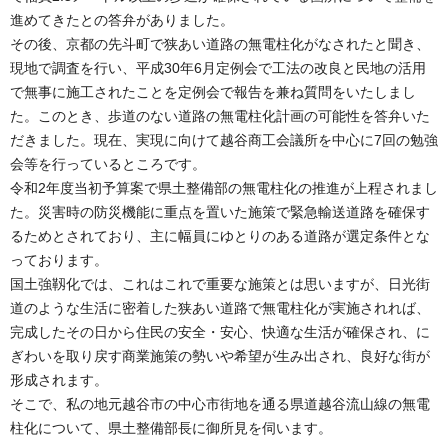
進めてきたとの答弁がありました。
その後、京都の先斗町で狭あい道路の無電柱化がなされたと聞き、
現地で調査を行い、平成30年6月定例会で工法の改良と民地の活用
で無事に施工されたことを定例会で報告を兼ね質問をいたしまし
た。このとき、歩道のない道路の無電柱化計画の可能性を答弁いた
だきました。現在、実現に向けて越谷商工会議所を中心に7回の勉強
会等を行っているところです。
令和2年度当初予算案で県土整備部の無電柱化の推進が上程されまし
た。災害時の防災機能に重点を置いた施策で緊急輸送道路を確保す
るためとされており、主に幅員にゆとりのある道路が選定条件とな
っております。
国土強靱化では、これはこれで重要な施策とは思いますが、日光街
道のような生活に密着した狭あい道路で無電柱化が実施されれば、
完成したその日から住民の安全・安心、快適な生活が確保され、に
ぎわいを取り戻す商業施策の勢いや希望が生み出され、良好な街が
形成されます。
そこで、私の地元越谷市の中心市街地を通る県道越谷流山線の無電
柱化について、県土整備部長に御所見を伺います。