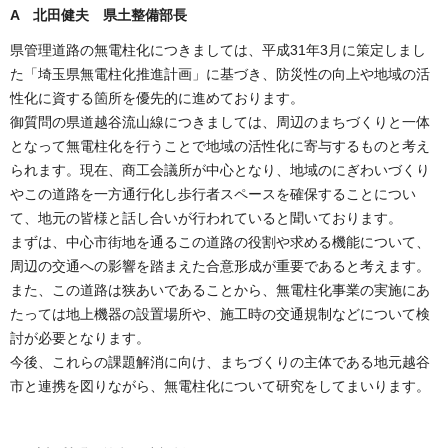
A 北田健夫 県土整備部長
県管理道路の無電柱化につきましては、平成31年3月に策定しまし
た「埼玉県無電柱化推進計画」に基づき、防災性の向上や地域の活
性化に資する箇所を優先的に進めております。
御質問の県道越谷流山線につきましては、周辺のまちづくりと一体
となって無電柱化を行うことで地域の活性化に寄与するものと考え
られます。現在、商工会議所が中心となり、地域のにぎわいづくり
やこの道路を一方通行化し歩行者スペースを確保することについ
て、地元の皆様と話し合いが行われていると聞いております。
まずは、中心市街地を通るこの道路の役割や求める機能について、
周辺の交通への影響を踏まえた合意形成が重要であると考えます。
また、この道路は狭あいであることから、無電柱化事業の実施にあ
たっては地上機器の設置場所や、施工時の交通規制などについて検
討が必要となります。
今後、これらの課題解消に向け、まちづくりの主体である地元越谷
市と連携を図りながら、無電柱化について研究をしてまいります。