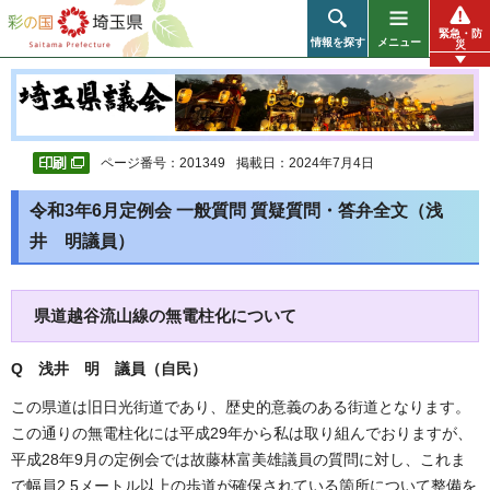
彩の国 埼玉県
緊急・防
情報を探す
メニュー
災
ページ番号：201349
掲載日：2024年7月4日
令和3年6月定例会 一般質問 質疑質問・答弁全文（浅
井 明議員）
県道越谷流山線の無電柱化について
Q 浅井 明 議員（自民）
この県道は旧日光街道であり、歴史的意義のある街道となります。
この通りの無電柱化には平成29年から私は取り組んでおりますが、
平成28年9月の定例会では故藤林富美雄議員の質問に対し、これま
で幅員2.5メートル以上の歩道が確保されている箇所について整備を