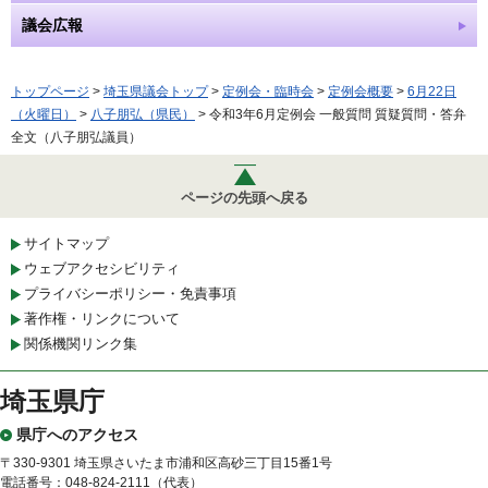
議会広報
トップページ
>
埼玉県議会トップ
>
定例会・臨時会
>
定例会概要
>
6月22日
（火曜日）
>
八子朋弘（県民）
> 令和3年6月定例会 一般質問 質疑質問・答弁
全文（八子朋弘議員）
ページの先頭へ戻る
サイトマップ
ウェブアクセシビリティ
プライバシーポリシー・免責事項
著作権・リンクについて
関係機関リンク集
埼玉県庁
県庁へのアクセス
〒330-9301 埼玉県さいたま市浦和区高砂三丁目15番1号
電話番号：048-824-2111（代表）