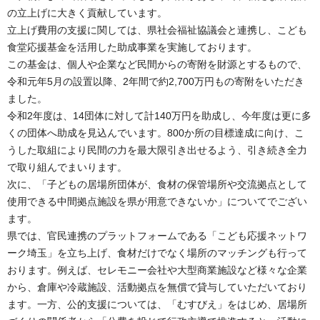
の立上げに大きく貢献しています。
立上げ費用の支援に関しては、県社会福祉協議会と連携し、こども
食堂応援基金を活用した助成事業を実施しております。
この基金は、個人や企業など民間からの寄附を財源とするもので、
令和元年5月の設置以降、2年間で約2,700万円もの寄附をいただき
ました。
令和2年度は、14団体に対して計140万円を助成し、今年度は更に多
くの団体へ助成を見込んでいます。800か所の目標達成に向け、こ
うした取組により民間の力を最大限引き出せるよう、引き続き全力
で取り組んでまいります。
次に、「子どもの居場所団体が、食材の保管場所や交流拠点として
使用できる中間拠点施設を県が用意できないか」についてでござい
ます。
県では、官民連携のプラットフォームである「こども応援ネットワ
ーク埼玉」を立ち上げ、食材だけでなく場所のマッチングも行って
おります。例えば、セレモニー会社や大型商業施設など様々な企業
から、倉庫や冷蔵施設、活動拠点を無償で貸与していただいており
ます。一方、公的支援については、「むすびえ」をはじめ、居場所