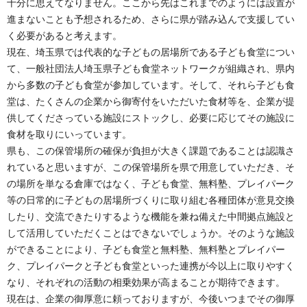
十分に思えてなりません。ここから先はこれまでのようには設置が
進まないことも予想されるため、さらに県が踏み込んで支援してい
く必要があると考えます。
現在、埼玉県では代表的な子どもの居場所である子ども食堂につい
て、一般社団法人埼玉県子ども食堂ネットワークが組織され、県内
から多数の子ども食堂が参加しています。そして、それら子ども食
堂は、たくさんの企業から御寄付をいただいた食材等を、企業が提
供してくださっている施設にストックし、必要に応じてその施設に
食材を取りにいっています。
県も、この保管場所の確保が負担が大きく課題であることは認識さ
れていると思いますが、この保管場所を県で用意していただき、そ
の場所を単なる倉庫ではなく、子ども食堂、無料塾、プレイパーク
等の日常的に子どもの居場所づくりに取り組む各種団体が意見交換
したり、交流できたりするような機能を兼ね備えた中間拠点施設と
して活用していただくことはできないでしょうか。そのような施設
ができることにより、子ども食堂と無料塾、無料塾とプレイパー
ク、プレイパークと子ども食堂といった連携が今以上に取りやすく
なり、それぞれの活動の相乗効果が高まることが期待できます。
現在は、企業の御厚意に頼っておりますが、今後いつまでその御厚