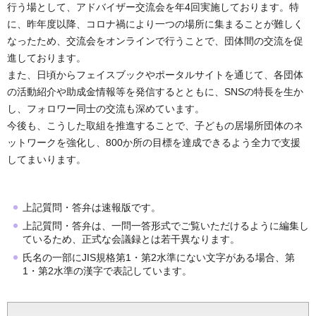
行う場として、アドバイザー交流会を年4回実施しております。特
に、昨年度以降、コロナ禍により一つの場所に集まることが難しく
なったため、交流会をオンラインで行うことで、団体間の交流を促
進しております。
また、日頃からフェイスブックやポータルサイトを通じて、各団体
の活動紹介や助成金情報等を発信するとともに、SNSの特長を生か
し、フォロワー同士の交流も深めています。
今後も、こうした取組を推進することで、子どもの居場所団体のネ
ットワークを強化し、800か所の目標を達成できるよう全力で支援
してまいります。
上記質問・答弁は速報版です。
上記質問・答弁は、一問一答形式でご覧いただけるように編集し
ているため、正式な会議録とは若干異なります。
氏名の一部にJIS規格第1・第2水準にない文字がある場合、第
1・第2水準の漢字で表記しています。