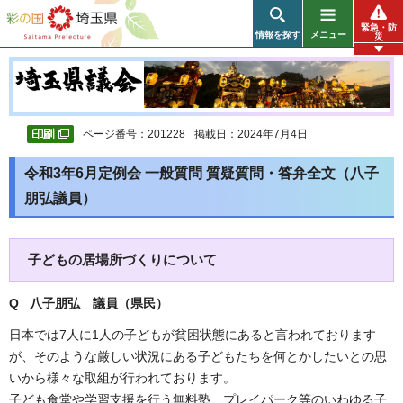
彩の国 埼玉県
緊急・防
情報を探す
メニュー
災
ページ番号：201228
掲載日：2024年7月4日
令和3年6月定例会 一般質問 質疑質問・答弁全文（八子
朋弘議員）
子どもの居場所づくりについて
Q 八子朋弘 議員（県民）
日本では7人に1人の子どもが貧困状態にあると言われております
が、そのような厳しい状況にある子どもたちを何とかしたいとの思
いから様々な取組が行われております。
子ども食堂や学習支援を行う無料塾、プレイパーク等のいわゆる子