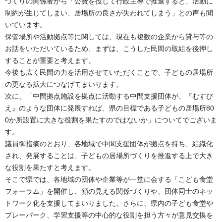
づくりの関係者から「公費を投じて行政主導で推進すると、活動に
制約が生じてしまい、居場所の良さが失われてしまう」との声も聞
いています。
保管場所や活動拠点等に関しては、現在も複数の企業から貸与等の
お話をいただいているため、まずは、こうした民間の取組を後押し
することが重要と考えます。
今後も広く民間の力を活用させていただくことで、子どもの居場所
の更なる拡大につなげてまいります。
次に、「中間拠点施設を拠点に活動する中間支援団体が、『むすび
え』のような団体に発展すれば、県の目標である子どもの居場所80
0か所設置に大きな役割を果たすのではないか」についてでございま
す。
議員御指摘のとおり、各地域で中間支援団体が拠点を持ち、組織化
され、発展することは、子どもの居場所づくりを推進する上で大き
な役割を果たすと考えます。
そこで県では、各地域の団体や企業等が一堂に会する「こども食堂
フォーラム」を開催し、顔の見える関係づくりや、団体同士のネッ
トワーク化を支援してまいりました。さらに、県内の子ども食堂や
プレーパーク、学習支援等の中心的な役割を担う方々が意見交換を