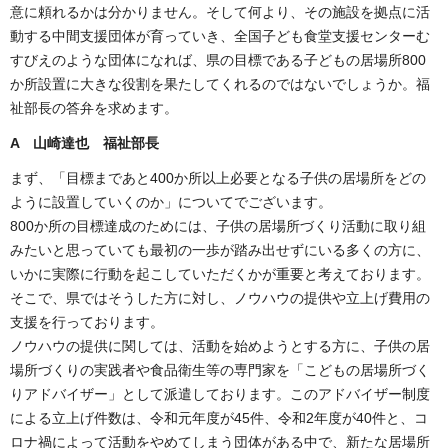
意に頼れるかは分かりません。そして何より、その施設を拠点に活
動する中間支援団体が育っていき、全国子ども食堂支援センターむ
すびえのような団体になれば、県の目標である子どもの居場所800
か所設置に大きな役割を果たしてくれるのではないでしょうか。福
祉部長の答弁を求めます。
A 山崎達也 福祉部長
まず、「目標まであと400か所以上必要となる子供の居場所をどの
ように設置していくのか」についてでございます。
800か所の目標達成のためには、子供の居場所づくり活動に取り組
みたいと思っていても最初の一歩が踏み出せずにいる多くの方に、
いかに実際に行動を起こしていただくかが重要と考えております。
そこで、県ではそうした方に対し、ノウハウの提供や立上げ費用の
支援を行っております。
ノウハウの提供に関しては、活動を始めようとする方に、子供の居
場所づくりの実践者や食品衛生等の専門家を「こどもの居場所づく
りアドバイザー」として派遣しております。このアドバイザー制度
による立上げ件数は、令和元年度が45件、令和2年度が40件と、コ
ロナ禍によって活動をやめてしまう団体がある中で、新たな居場所