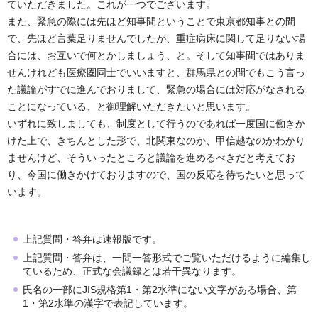
ていただきました。これが一つでございます。
また、緊急の際には先ほど知事間ということで東京都知事との間
で、先ほど言葉足りませんでしたが、重症病床に関して足りない場
合には、お互いで何とかしましょう、と。そして知事間ではありま
せんけれども医療圏同士でいいますと、群馬県との間でもこう言っ
た議論がすでに進んでおりまして、緊急の場合には対応がなされる
ことになっている、と御理解いただきたいと思います。
いずれに致しましても、制度として行うのであれば一度国に働きか
けた上で、きちんとした形で、北関東なのか、甲信越なのかわかり
ませんけど、そういったところと議論を進めるべきだと考えてお
り、今国に働きかけておりますので、国の反応を待ちたいと思って
います。
上記質問・答弁は速報版です。
上記質問・答弁は、一問一答形式でご覧いただけるように編集し
ているため、正式な会議録とは若干異なります。
氏名の一部にJIS規格第1・第2水準にない文字がある場合、第
1・第2水準の漢字で表記しています。