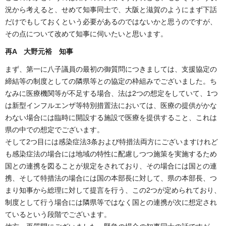
況から考えると、せめて知事同士で、大阪と滋賀のようにまず下話
だけでもしておくという必要があるのではないかと思うのですが、
その点について改めて知事に伺いたいと思います。
再A 大野元裕 知事
まず、第一に八子議員の最初の御質問につきましては、支援協定の
締結等の制度としての隣県等との協定の枠組みでございました。ち
なみに医療機関等が不足する場合、法は2つの想定をしていて、1つ
は新型インフルエンザ等特別措置法においては、医療の提供がかな
わない場合には臨時に開設する施設で医療を提供すること、これは
県の中での想定でございます。
そして2つ目には感染症法3条および特措法両方にございますけれど
も感染症法の場合には地域の特性に配慮しつつ施策を実施するため
国との連携を図ることが規定をされており、その場合には国との連
携、そして特措法の場合には国の本部長に対して、県の本部長、つ
まり知事から総理に対して提言を行う、この2つが定められており、
制度として行う場合には隣県等ではなく国との連携が次に想定され
ているという段階でございます。