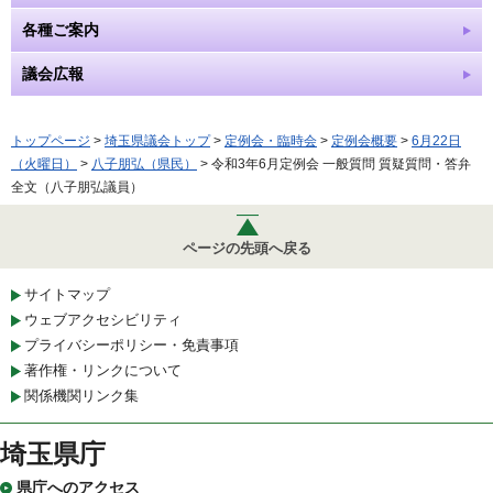
各種ご案内
議会広報
トップページ
>
埼玉県議会トップ
>
定例会・臨時会
>
定例会概要
>
6月22日
（火曜日）
>
八子朋弘（県民）
> 令和3年6月定例会 一般質問 質疑質問・答弁
全文（八子朋弘議員）
ページの先頭へ戻る
サイトマップ
ウェブアクセシビリティ
プライバシーポリシー・免責事項
著作権・リンクについて
関係機関リンク集
埼玉県庁
県庁へのアクセス