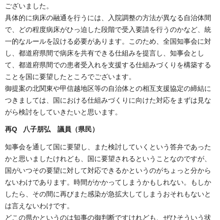
ございました。
具体的に病床の融通を行うには、入院調整の方法が異なる自治体間
で、どの程度病床がひっ迫した段階で受入要請を行うのかなど、統
一的なルールを設ける必要があります。このため、全国知事会に対
し、都道府県間で病床を共有できる仕組みを提言し、知事会とし
て、都道府県間での患者受入れを支援する仕組みづくりを構築する
ことを国に要望したところでございます。
御提案の北関東や甲信越地区等の自治体との相互支援協定の締結に
つきましては、国における仕組みづくりに向けた対応をまずは見な
がら検討をしていきたいと思います。
再Q 八子朋弘 議員（県民）
知事会を通して国に要望し、また検討していくという答弁であった
かと思いましたけれども、国に要望されるということなのですが、
国がいつその要望に対して対応できるかというのがちょっと分から
ないわけであります。時間がかかってしまうかもしれない。もしか
したら、その間に再びまた感染が急拡大してしまうおそれもないと
は言えないわけです。
どこの県かというのは知事の御判断ですけれども、ぜひそういう状