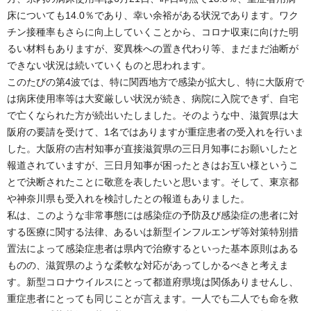
床についても14.0％であり、幸い余裕がある状況であります。ワク
チン接種率もさらに向上していくことから、コロナ収束に向けた明
るい材料もありますが、変異株への置き代わり等、まだまだ油断が
できない状況は続いていくものと思われます。
このたびの第4波では、特に関西地方で感染が拡大し、特に大阪府で
は病床使用率等は大変厳しい状況が続き、病院に入院できず、自宅
で亡くなられた方が続出いたしました。そのような中、滋賀県は大
阪府の要請を受けて、1名ではありますが重症患者の受入れを行いま
した。大阪府の吉村知事が直接滋賀県の三日月知事にお願いしたと
報道されていますが、三日月知事が困ったときはお互い様というこ
とで決断されたことに敬意を表したいと思います。そして、東京都
や神奈川県も受入れを検討したとの報道もありました。
私は、このような非常事態には感染症の予防及び感染症の患者に対
する医療に関する法律、あるいは新型インフルエンザ等対策特別措
置法によって感染症患者は県内で治療するといった基本原則はある
ものの、滋賀県のような柔軟な対応があってしかるべきと考えま
す。新型コロナウイルスにとって都道府県境は関係ありませんし、
重症患者にとっても同じことが言えます。一人でも二人でも命を救