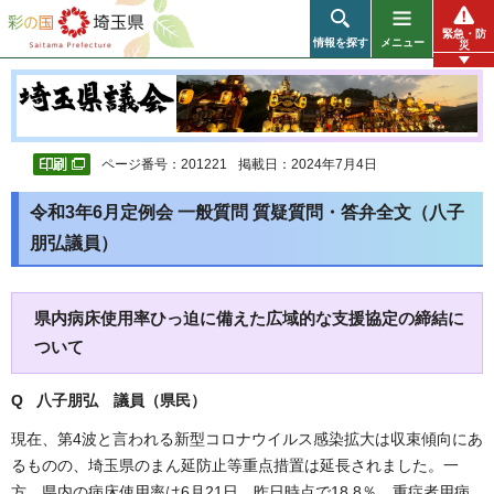
彩の国 埼玉県
緊急・防
情報を探す
メニュー
災
ページ番号：201221
掲載日：2024年7月4日
令和3年6月定例会 一般質問 質疑質問・答弁全文（八子
朋弘議員）
県内病床使用率ひっ迫に備えた広域的な支援協定の締結に
ついて
Q 八子朋弘 議員（県民）
現在、第4波と言われる新型コロナウイルス感染拡大は収束傾向にあ
るものの、埼玉県のまん延防止等重点措置は延長されました。一
方、県内の病床使用率は6月21日、昨日時点で18.8％、重症者用病