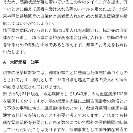
うため、感染状況が落ち着いているこの今のタイミングを捉え、万
一のときに備えて患者を受け入れる際のルールを定めた上で、北関
東や甲信越地区等の自治体と患者受入れのための相互支援協定を締
結してはいかがでしょうか。
埼玉県の病床がひっ迫した際には受入れをお願いし、協定先の自治
体がひっ迫し、埼玉県に余裕がある場合は受け入れる、県民の生命
を守るための有効な手段であると考えます。知事のお考えをお尋ね
いたします。
A 大野元裕 知事
現在の感染症対策では、都道府県ごとに整備した体制に基づくもの
とされており、原則として、都道府県を越えて患者の受入れや病床
の融通は想定されておりません。
県では5月31日現在、即応病床として1,643床、うち重症病床162床
を確保しておりますが、県の想定を大幅に上回る感染者の急増とい
う不測の事態に備え、議員御指摘のとおり、都道府県間で病床を融
通する仕組みを講じることも必要と考えております。これまでも特
殊な緊急治療を必要とした患者数名について県外の医療機関に転院
していただいたことはありますが、個別事案として例外的な対応で