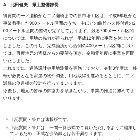
A 北田健夫 県土整備部長
御質問の一ノ瀬橋から二ノ瀬橋までの原市場工区は、平成6年度から
事業着手した900メートル区間のうち、中ほどの曲竹バス停付近の2
00メートル区間の整備が完了しております。残る700メートル区間
については、用地の協力が得られず、平成12年度に事業を休止いた
しました。このうち、完成箇所から西側の400メートル区間につい
ては、再度地元の皆様からの要望を頂き、令和元年度に事業を再開
いたしました。
これまでに、道路設計や用地測量を実施しており、令和3年度は、移
転が必要となる家屋の物件調査、用地取得を進めるとともに、二ノ
瀬橋の側道橋の設計を行ってまいります。
今後も、地元の皆様の御協力を頂きながら、事業の推進に努めてま
いります。
上記質問・答弁は速報版です。
上記質問・答弁は、一問一答形式でご覧いただけるように編集し
ているため、正式な会議録とは若干異なります。