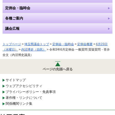
定例会・臨時会
各種ご案内
議会広報
トップページ
>
埼玉県議会トップ
>
定例会・臨時会
>
定例会概要
>
6月23日
（水曜日）
>
内沼博史（自民）
> 令和3年6月定例会 一般質問 質疑質問・答弁
全文（内沼博史議員）
ページの先頭へ戻る
サイトマップ
ウェブアクセシビリティ
プライバシーポリシー・免責事項
著作権・リンクについて
関係機関リンク集