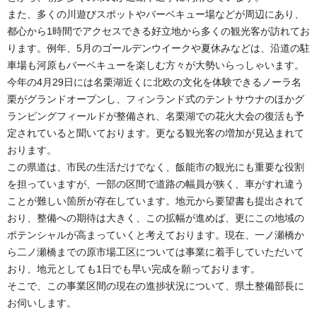
また、多くの川遊びスポットやバーベキュー場などが周辺にあり、
都心から1時間でアクセスできる好立地から多くの観光客が訪れてお
ります。例年、5月のゴールデンウイークや夏休みなどは、沿道の駐
車場も河原もバーベキューを楽しむ方々が大勢いらっしゃいます。
今年の4月29日には名栗湖近くに北欧の文化を体験できるノーラ名
栗がグランドオープンし、フィンランド式のテントサウナのほかグ
ランピングフィールドが整備され、名栗湖での花火大会の復活も予
定されていると聞いております。更なる観光客の増加が見込まれて
おります。
この県道は、市民の生活だけでなく、飯能市の観光にも重要な役割
を担っていますが、一部の区間で道路の幅員が狭く、車がすれ違う
ことが難しい箇所が存在しています。地元から要望書も提出されて
おり、整備への期待は大きく、この拡幅が進めば、更にこの地域の
ポテンシャルが高まっていくと考えております。現在、一ノ瀬橋か
ら二ノ瀬橋までの原市場工区については事業に着手していただいて
おり、地元としても1日でも早い完成を願っております。
そこで、この事業区間の現在の進捗状況について、県土整備部長に
お伺いします。