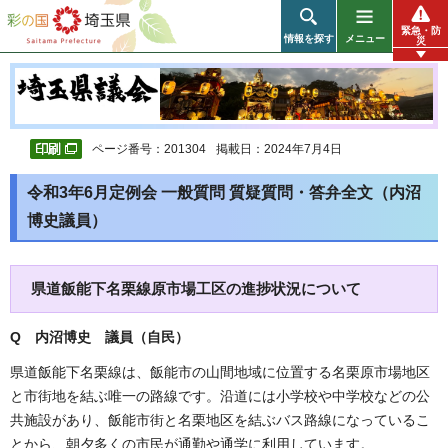
彩の国 埼玉県
緊急・防
情報を探す
メニュー
災
ページ番号：201304
掲載日：2024年7月4日
令和3年6月定例会 一般質問 質疑質問・答弁全文（内沼
博史議員）
県道飯能下名栗線原市場工区の進捗状況について
Q 内沼博史 議員（自民）
県道飯能下名栗線は、飯能市の山間地域に位置する名栗原市場地区
と市街地を結ぶ唯一の路線です。沿道には小学校や中学校などの公
共施設があり、飯能市街と名栗地区を結ぶバス路線になっているこ
とから、朝夕多くの市民が通勤や通学に利用しています。