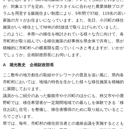
が、対象エリアを定め、ライフスタイルに合わせた農業体験プログ
ラムを用意する飯能住まい制度により、5年間で37組、119名の若い
家族の方々がお住まいになっています。また、先日、小川町の移住
施策がいい移住としてNHKのBS放送で取り上げられていました。
このように、本県への移住を検討されている様々な方に向けて、各
市町村が取り組んでいる移住施策の好事例を県全体で共有し、県が
積極的に市町村への横展開を図っていくべきと考えますが、いかが
でしょうか。企画財政部長にお伺いします。
A 堀光敦史 企画財政部長
ここ数年の地方創生の取組やテレワークの普及を追い風に、県内各
市町村においては、地域の特色を生かした様々な移住施策を積極的
に展開しております。
議員からご紹介のあった飯能市や小川町のほかにも、秩父市や小鹿
野町では、移住希望者が一定期間地域での暮らしを体験できる「移
住お試し住宅」を整備し、移住者獲得のために取り組んでいるとこ
ろでございます。
県では、毎年、市町村の移住担当者との連絡会議を実施するととも