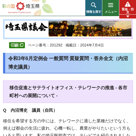
彩の国 埼玉県
緊急・防
情報を探す
メニュー
災
ページ番号：201292
掲載日：2024年7月4日
令和3年6月定例会 一般質問 質疑質問・答弁全文（内沼
博史議員）
移住促進とサテライトオフィス・テレワークの推進 - 各市
町村への展開について -
Q 内沼博史 議員（自民）
移住を希望する方の中には、テレワークに適した業種だけでなく、
例えば都会の生活に疲れ、心機一転し、農業がやりたいという方も
いると思います。私の地元飯能市では、テレビでも紹介されました