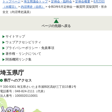
トップページ
>
埼玉県議会トップ
>
定例会・臨時会
>
定例会概要
>
6月23日
（水曜日）
>
内沼博史（自民）
> 令和3年6月定例会 一般質問 質疑質問・答弁
全文（内沼博史議員）
ページの先頭へ戻る
サイトマップ
ウェブアクセシビリティ
プライバシーポリシー・免責事項
著作権・リンクについて
関係機関リンク集
埼玉県庁
県庁へのアクセス
〒330-9301 埼玉県さいたま市浦和区高砂三丁目15番1号
電話番号：048-824-2111（代表）
法人番号：1000020110001