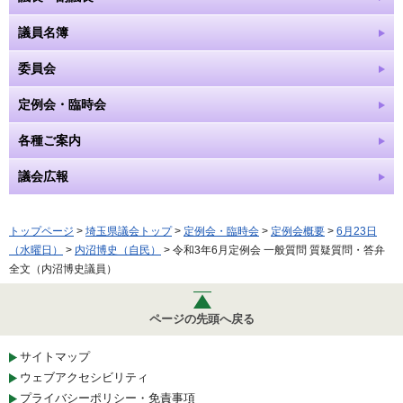
議員名簿
委員会
定例会・臨時会
各種ご案内
議会広報
トップページ
>
埼玉県議会トップ
>
定例会・臨時会
>
定例会概要
>
6月23日
（水曜日）
>
内沼博史（自民）
> 令和3年6月定例会 一般質問 質疑質問・答弁
全文（内沼博史議員）
ページの先頭へ戻る
サイトマップ
ウェブアクセシビリティ
プライバシーポリシー・免責事項