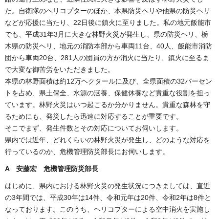
た。自衛隊のヘリコプターのほか、本県防災ヘリや他県の防災ヘリ
などが応援に当たり、22日後に鎮火に至りました。私の地元飯能市
でも、平成31年3月に大きな林野火災が発生し、県の防災ヘリ、栃
木県の防災ヘリ、地元の消防本部から車両11台、40人、飯能市消防
団から車両20台、281人の団員の方が消火に当たり、鎮火に至るま
で大変な御苦労をいただきました。
本県の林野面積は約12万ヘクタールに及び、全県面積の32パーセン
トを占め、県土保全、水源の涵養、保健休養など貴重な役割を担っ
ています。林野火災はいつ起こるか分かりません。貴重な森林を守
るためにも、発災したら迅速に対応することが重要です。
そこでまず、発生件数とその対応についてお伺いします。
県内では近年、どれくらいの林野火災が発生し、どのような対応を
行っているのか、危機管理防災部長にお伺いします。
A 安藤宏 危機管理防災部長
はじめに、県内における林野火災の発生状況につきましては、直近
の3年間では、平成30年は14件、令和元年は20件、令和2年は8件と
なっております。このうち、ヘリコプターによる空中消火を実施し