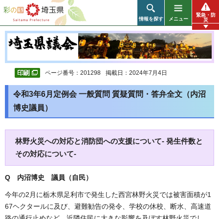
彩の国 埼玉県
緊急・防
情報を探す
メニュー
災
ページ番号：201298
掲載日：2024年7月4日
令和3年6月定例会 一般質問 質疑質問・答弁全文（内沼
博史議員）
林野火災への対応と消防団への支援について- 発生件数と
その対応について-
Q 内沼博史 議員（自民）
今年の2月に栃木県足利市で発生した西宮林野火災では被害面積が1
67ヘクタールに及び、避難勧告の発令、学校の休校、断水、高速道
路の通行止めなど、近隣住民に大きな影響を及ぼす林野火災でし