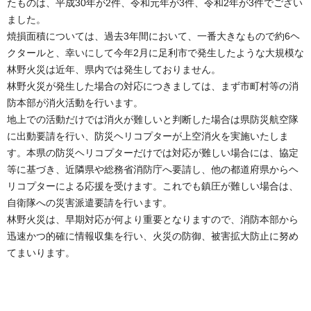
たものは、平成30年が2件、令和元年が3件、令和2年が3件でござい
ました。
焼損面積については、過去3年間において、一番大きなもので約6ヘ
クタールと、幸いにして今年2月に足利市で発生したような大規模な
林野火災は近年、県内では発生しておりません。
林野火災が発生した場合の対応につきましては、まず市町村等の消
防本部が消火活動を行います。
地上での活動だけでは消火が難しいと判断した場合は県防災航空隊
に出動要請を行い、防災ヘリコプターが上空消火を実施いたしま
す。本県の防災ヘリコプターだけでは対応が難しい場合には、協定
等に基づき、近隣県や総務省消防庁へ要請し、他の都道府県からヘ
リコプターによる応援を受けます。これでも鎮圧が難しい場合は、
自衛隊への災害派遣要請を行います。
林野火災は、早期対応が何より重要となりますので、消防本部から
迅速かつ的確に情報収集を行い、火災の防御、被害拡大防止に努め
てまいります。