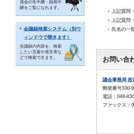
員会の生中継・録画中
継をご覧になれます。
上記質問
上記質問
会議録検索システム（別ウ
氏名の一
ィンドウで開きます）
会議録の内容を、検索
したい言葉や発言者な
どで検索できます。
お問い合
議会事務局
政
郵便番号330
電話：048-830
ファックス：048