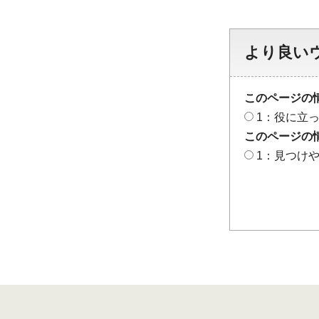
より良い
このページの
1：役に立
このページの
1：見つけ