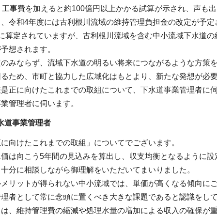
、工事費を加えると約100億円以上かかる試算が示され、声も
中、令和4年度には古利根川流域の維持管理負担金の改定が予定
基に算定されていますが、古利根川流域を含む中小流域下水道の
が予想されます。
定のみならず、流域下水道の明るい将来につながるような方策
図るため、市町と協力した広域化はもとより、新たな発想が必
差是正に向けたこれまでの取組について、下水道事業管理者に
事業管理者に伺います。
水道事業管理者
正に向けたこれまでの取組」についてでございます。
価は向こう5年間の見込みを算出し、収支均衡となるように設
、十分に相談しながら御理解をいただいてまいりました。
ルメリットが得られない中小流域では、単価が高くなる傾向に
管理者として常に念頭に置くべき大きな課題であると認識をし
ては、維持管理費の縮減や処理水量の増加による収入の確保が