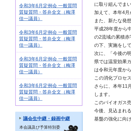
に取り組んでま
令和3年6月定例会 一般質問
質疑質問・答弁全文（梅澤
加えて、本年4月
佳一議員）
また、新たな発
平成28年度から
令和3年6月定例会 一般質問
の2流域の累積赤
質疑質問・答弁全文（梅澤
佳一議員）
の下、実施をし
次に、「今後の
令和3年6月定例会 一般質問
県では温室効果
質疑質問・答弁全文（梅澤
は令和元年度か
佳一議員）
この消化プロセ
令和3年6月定例会 一般質問
さらに、本年11
質疑質問・答弁全文（梅澤
します。
佳一議員）
このバイオガス
今後、見込まれ
議会生中継・録画中継
基盤の強化に向
本会議及び予算特別委