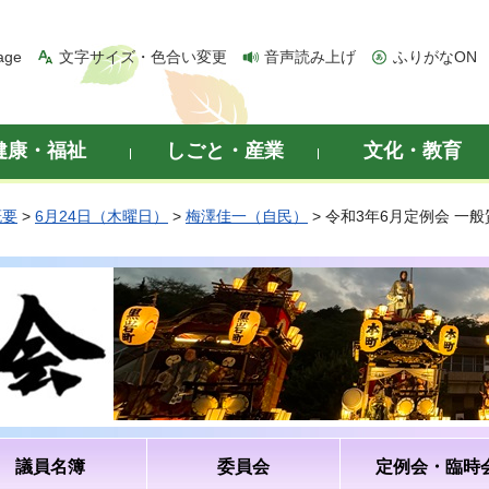
age
文字サイズ・色合い変更
音声読み上げ
ふりがなON
健康・福祉
しごと・産業
文化・教育
概要
>
6月24日（木曜日）
>
梅澤佳一（自民）
> 令和3年6月定例会 一
議員名簿
委員会
定例会・臨時