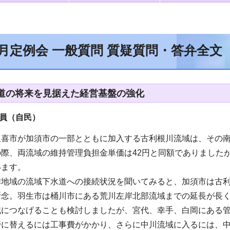
6月定例会 一般質問 質疑質問・答弁全文
道の将来を見据えた経営基盤の強化
員（自民）
久喜市が加須市の一部とともに加入する古利根川流域は、その南
際、両流域の維持管理負担金単価は42円と同額でありましたが
います。
隣地域の流域下水道への接続状況を聞いてみると、加須市は古
断念。羽生市は桶川市にある荒川左岸北部流域までの延長が長
域につなげることも検討しましたが、宮代、幸手、白岡にある
管に替えるには工事費がかかり、さらに中川流域に入るには、