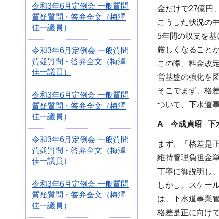
令和3年6月定例会 一般質問
金だけで27億円
質疑質問・答弁全文（梅澤
こうした状況の
佳一議員）
5年間の収支を
厳しくなること
令和3年6月定例会 一般質問
質疑質問・答弁全文（梅澤
この際、料金改
佳一議員）
営基盤の強化を
そこでまず、格
令和3年6月定例会 一般質問
ついて、下水道
質疑質問・答弁全文（梅澤
佳一議員）
A 今成貞昭 下
令和3年6月定例会 一般質問
まず、「格差是
質疑質問・答弁全文（梅澤
維持管理負担金単
佳一議員）
丁寧に御説明し
令和3年6月定例会 一般質問
しかし、スケー
質疑質問・答弁全文（梅澤
は、下水道事業
佳一議員）
格差是正に向け