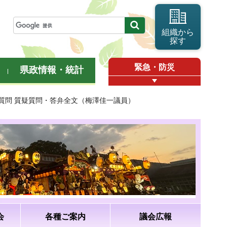
組織から
探す
緊急・防災
県政情報・統計
般質問 質疑質問・答弁全文（梅澤佳一議員）
会
各種ご案内
議会広報