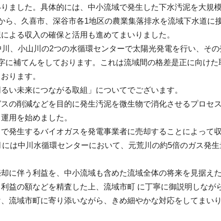
いりました。具体的には、中小流域で発生した下水汚泥を大規
から、久喜市、深谷市各1地区の農業集落排水を流域下水道に
想による収入の確保と活用も進めてまいりました。
中川、小山川の2つの水循環センターで太陽光発電を行い、その売
字に補てんをしております。これは流域間の格差是正に向けた
ております。
明るい未来につながる取組」についてでございます。
ガスの削減などを目的に発生汚泥を微生物で消化させるプロセ
ら運用を始めました。
スで発生するバイオガスを発電事業者に売却することによって
月には中川水循環センターにおいて、元荒川の約5倍のガス発
売却に伴う利益を、中小流域も含めた流域全体の将来を見据え
る利益の額などを精査した上、流域市町 に丁寧に御説明しなが
け、流域市町に寄り添いながら、きめ細やかな対応をしてまい