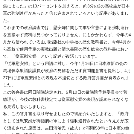
集によった」の19パーセントを加えると、約3分の2の高校生が日本
軍の強制連行があったと信じ込まされているという記事がありまし
た。
これまでの政府調査では、慰安婦に関して軍や官憲による強制連行
を直接示す資料は見つかっておりません。にもかかわらず、今年の4
月から使われている山川出版社の中学校の歴史教科書と、今年4月か
ら高校で使用予定の実教出版と清水書院の歴史総合の教科書におい
て、「従軍慰安婦」という記述が復活しています。
「従軍慰安婦」という用語に対し、今年4月16日に日本維新の会の
馬場伸幸衆議院議員が政府の見解をただす質問趣意書を提出し、4月
27日に従軍慰安婦との表現を不適切とする政府答弁書が発表されま
した。
この答弁書は同日閣議決定され、5月10日の衆議院予算委員会で菅
総理が、今後の教科書検定では従軍慰安婦の表現が認められなくな
る見通しを示しました。
私、この答弁書を取り寄せましたので御紹介いたしますと、「政府
としては慰安婦が御指摘の軍により強制連行されたという見方が広
く流布された原因は、吉田清治氏（故人）が昭和58年に日本軍の命