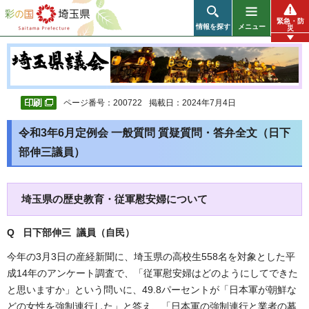
彩の国 埼玉県
緊急・防
情報を探す
メニュー
災
ページ番号：200722
掲載日：2024年7月4日
令和3年6月定例会 一般質問 質疑質問・答弁全文（日下
部伸三議員）
埼玉県の歴史教育・従軍慰安婦について
Q 日下部伸三 議員（自民
）
今年の3月3日の産経新聞に、埼玉県の高校生558名を対象とした平
成14年のアンケート調査で、「従軍慰安婦はどのようにしてできた
と思いますか」という問いに、49.8パーセントが「日本軍が朝鮮な
どの女性を強制連行した」と答え、「日本軍の強制連行と業者の募