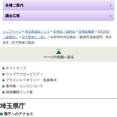
各種ご案内
議会広報
トップページ
>
埼玉県議会トップ
>
定例会・臨時会
>
定例会概要
>
6月18日
（金曜日）
>
日下部伸三（自）
> 令和3年6月定例会 一般質問 質疑質問・答弁
全文（日下部伸三議員）
ページの先頭へ戻る
サイトマップ
ウェブアクセシビリティ
プライバシーポリシー・免責事項
著作権・リンクについて
関係機関リンク集
埼玉県庁
県庁へのアクセス