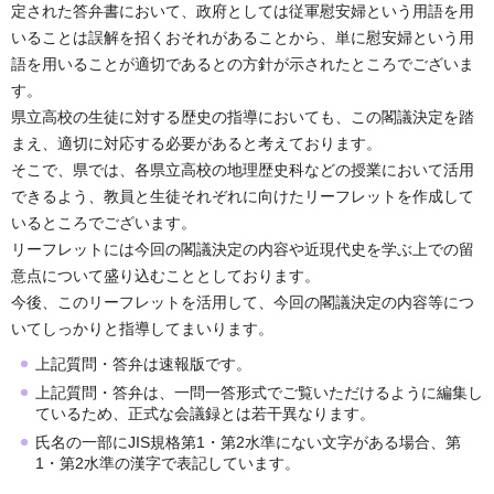
定された答弁書において、政府としては従軍慰安婦という用語を用
いることは誤解を招くおそれがあることから、単に慰安婦という用
語を用いることが適切であるとの方針が示されたところでございま
す。
県立高校の生徒に対する歴史の指導においても、この閣議決定を踏
まえ、適切に対応する必要があると考えております。
そこで、県では、各県立高校の地理歴史科などの授業において活用
できるよう、教員と生徒それぞれに向けたリーフレットを作成して
いるところでございます。
リーフレットには今回の閣議決定の内容や近現代史を学ぶ上での留
意点について盛り込むこととしております。
今後、このリーフレットを活用して、今回の閣議決定の内容等につ
いてしっかりと指導してまいります。
上記質問・答弁は速報版です。
上記質問・答弁は、一問一答形式でご覧いただけるように編集し
ているため、正式な会議録とは若干異なります。
氏名の一部にJIS規格第1・第2水準にない文字がある場合、第
1・第2水準の漢字で表記しています。