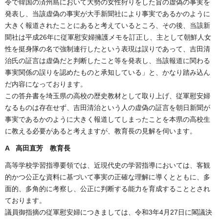
令で韓国の済州島において大勢の女性狩りをした旨の虚偽の事実を
発表し、当該虚偽の事実が大手新聞社により事実であるかのように
大きく報道されたことにあると考えているところ、その後、当該新
聞社は平成26年に従軍慰安婦擁護メモを訂正し、主として朝鮮人女
性を挺身隊の名で強制連行したという表現は誤りであって、吉田清
治氏の証言は虚偽だと判断したこと等を発表し、当該報道に関わる
事実関係の誤りを認めたものと承知している」と、かなり踏み込ん
だ内容になっております。
この答弁書を埼玉県の高校の歴史教材として取り上げ、従軍慰安婦
なるものは存在せず、吉田清治という人の虚偽の証言を朝日新聞が
事実であるかのように大きく報道してしまったことを本県の高校生
に教える必要があると考えますが、教育長の見解を伺います。
A 高田直芳 教育長
高等学校学習指導要領では、近現代史の学習指導においては、客観
的かつ公正な資料に基づいて事実の正確な理解に導くとともに、多
面的、多角的に考察し、公正に判断する能力を育成することとされ
ております。
議員御指摘の従軍慰安婦につきましては、令和3年4月27日に閣議決