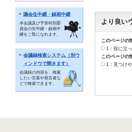
議会生中継・録画中継
より良い
本会議及び予算特別委
員会の生中継・録画中
継をご覧になれます。
このページの
1：役に立
会議録検索システム（別ウ
このページの
ィンドウで開きます）
1：見つけ
会議録の内容を、検索
したい言葉や発言者な
どで検索できます。