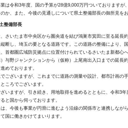
業は令和3年度、国の予算が28億9,000万円ついております
るのか、また、今後の見通しについて県土整備部長の御所見を
土整備部長
、さいたま市中央区から圏央道を結び鴻巣市箕田に至る延長約2
に縦断し、埼玉の要となる道路です。この道路の整備により、国
援、首都圏広域防災拠点に位置付けられているさいたま新都心
称）与野ジャンクションから（仮称）上尾南出入口までの延長約
を進めております。
況でございますが、これまでに道路の測量や設計、都市計画の手
たところでございます。
ございますが、引き続き、用地取得を進めるとともに、令和3年
すると国から伺っております。
ては、今後も事業が円滑に進むよう沿線の関係市と連携しなが
じて国に働きかけてまいります。