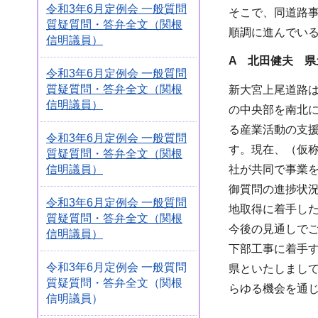
令和3年6月定例会 一般質問
そこで、同道路事
質疑質問・答弁全文（関根
順調に進んでい
信明議員）
A 北田健夫 県
令和3年6月定例会 一般質問
質疑質問・答弁全文（関根
新大宮上尾道路は
信明議員）
の中央部を南北
る産業活動の支
令和3年6月定例会 一般質問
す。現在、（仮
質疑質問・答弁全文（関根
信明議員）
社が共同で事業
御質問の進捗状
令和3年6月定例会 一般質問
地取得に着手し
質疑質問・答弁全文（関根
今後の見通しで
信明議員）
下部工事に着手
令和3年6月定例会 一般質問
県といたしまし
質疑質問・答弁全文（関根
らゆる機会を通
信明議員）