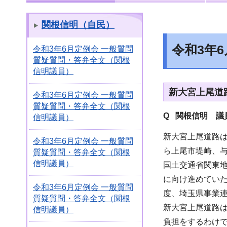
関根信明（自民）
令和3年
令和3年6月定例会 一般質問
質疑質問・答弁全文（関根
信明議員）
新大宮上尾道
令和3年6月定例会 一般質問
質疑質問・答弁全文（関根
Q 関根信明 議
信明議員）
新大宮上尾道路
令和3年6月定例会 一般質問
ら上尾市堤崎、与
質疑質問・答弁全文（関根
信明議員）
国土交通省関東
に向け進めていた
令和3年6月定例会 一般質問
度、埼玉県事業
質疑質問・答弁全文（関根
新大宮上尾道路
信明議員）
負担をするわけ