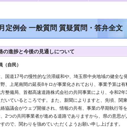
6月定例会 一般質問 質疑質問・答弁全文
路の進捗と今後の見通しについて
員（自民）
は、国道17号の慢性的な渋滞緩和や、埼玉県中央地域の健全な
野、上尾南間の延長8キロが事業化されており、事業予算は有料
地方整備局、首都高速道路株式会社の共同事業により、令和2年
だいているところです。また、新聞によりますと、先頃、関東
連絡協議会がウェブ開催され、情報の共有、事業の早期執行等
は、2つの共同事業者が進める道路でありますから、県の意思が
ですので、関わりを強めていただくようお願い申し上げます。