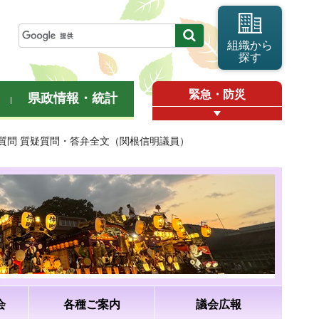
組織から
探す
緊急・防災
県政情報・統計
般質問 質疑質問・答弁全文（関根信明議員）
会
各種ご案内
議会広報