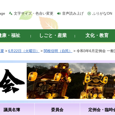
age
文字サイズ・色合い変更
音声読み上げ
ふりがなON
健康・福祉
しごと・産業
文化・教育
概要
>
6月22日（火曜日）
>
関根信明（自民）
> 令和3年6月定例会 一
議員名簿
委員会
定例会・臨時