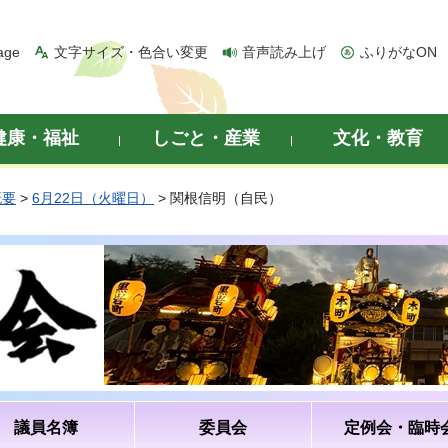
age
文字サイズ・色合い変更
音声読み上げ
ふりがなON
健康・福祉
しごと・産業
文化・教育
概要
>
6月22日（火曜日）
> 関根信明（自民）
議員名簿
委員会
定例会・臨時