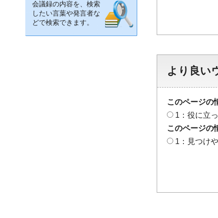
会議録の内容を、検索
したい言葉や発言者な
どで検索できます。
より良い
このページの
1：役に立
このページの
1：見つけ