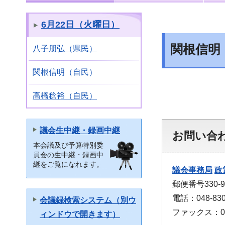
6月22日（火曜日）
関根信明
八子朋弘（県民）
関根信明（自民）
高橋稔裕（自民）
議会生中継・録画中継
お問い合
本会議及び予算特別委
員会の生中継・録画中
継をご覧になれます。
議会事務局
政
郵便番号330
電話：048-830
会議録検索システム（別ウ
ファックス：048
ィンドウで開きます）