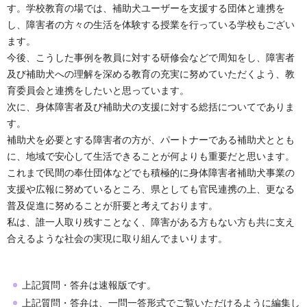
す。学校教育の場では、補助犬ユーザーを支援する団体と連携を
し、障害者の方々の生活を体験する授業を行っている学校もござい
ます。
今後、こうした事例を教員に対する研修会などで周知をし、障害者
及び補助犬への理解を深める教育の充実に努めていただくよう、教
育委員会と連携をしたいと思っています。
次に、身体障害者及び補助犬の支援に対する総括についてでありま
す。
補助犬を必要とする障害者の方が、パートナーである補助犬ととも
に、地域で安心して生活できることが何よりも重要だと思います。
これまで民間の奉仕団体などでも積極的に身体障害者補助犬事業の
支援や広報に努めているところ、県としても官民連携の上、更なる
普及促進に努めることが肝要と考えております。
私は、誰一人取り残すことなく、障害がある方もない方も共に支え
合えるような社会の実現に取り組んでまいります。
上記質問・答弁は速報版です。
上記質問・答弁は、一問一答形式でご覧いただけるように編集し