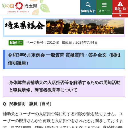
彩の国 埼玉県
緊急・防
情報を探す
メニュー
災
ページ番号：201248
掲載日：2024年7月4日
令和3年6月定例会 一般質問 質疑質問・答弁全文（関根
信明議員）
身体障害者補助犬の入店拒否等を解消するための周知活動
と職員研修、障害者教育等について
Q 関根信明 議員（自民）
補助犬とユーザーの入店拒否等に対する相談が後を絶ちません。ユ
ーザーの櫻井さんから何度も入店拒否をされたとお聞きしておりま
す。県では周知、啓発活動をされていると存じますが、継続性が肝