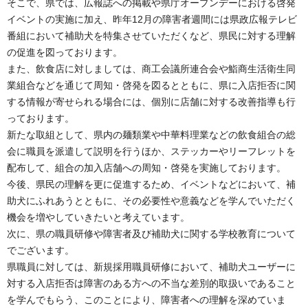
そこで、県では、広報誌への掲載や県庁オープンデーにおける啓発
イベントの実施に加え、昨年12月の障害者週間には県政広報テレビ
番組において補助犬を特集させていただくなど、県民に対する理解
の促進を図っております。
また、飲食店に対しましては、商工会議所連合会や鮨商生活衛生同
業組合などを通じて周知・啓発を図るとともに、県に入店拒否に関
する情報が寄せられる場合には、個別に店舗に対する改善指導も行
っております。
新たな取組として、県内の麺類業や中華料理業などの飲食組合の総
会に職員を派遣して説明を行うほか、ステッカーやリーフレットを
配布して、組合の加入店舗への周知・啓発を実施しております。
今後、県民の理解を更に促進するため、イベントなどにおいて、補
助犬にふれあうとともに、その必要性や意義などを学んでいただく
機会を増やしていきたいと考えています。
次に、県の職員研修や障害者及び補助犬に関する学校教育について
でございます。
県職員に対しては、新規採用職員研修において、補助犬ユーザーに
対する入店拒否は障害のある方への不当な差別的取扱いであること
を学んでもらう、このことにより、障害者への理解を深めていま