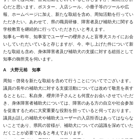
心だと思います。ポスター、入店シール、小冊子等のツールや広
報、ホームページに加え、新たな取組を含め、周知活動を行ってい
ただきたい。あわせて、県の職員研修、障害者及び補助犬に関する
学校教育を継続的に行っていただきたいと考えます。
知事も一昨年、知事室でユーザーの櫻井さんと盲導犬スカイにお会
いしていただいていると存じますが、今、申し上げた件について新
たな取組も含め、身体障害者及び補助犬の支援に対する総括として
知事の御所見を伺います。
A 大野元裕 知事
周知・啓発を新たな取組を含めて行うことについてでございます。
議員の長年の補助犬に対する支援活動については改めて敬意を表す
るとともに、私自身、櫻井洋子さんとも何度かお会いさせていただ
き、身体障害者補助犬については、障害のある方の自立や社会参加
を促進するために大変重要な役割を担っていると伺っております。
議員お話しの補助犬や補助犬ユーザーの入店拒否はあってはならな
いことであり、県民の皆様が、補助犬についての認識を深めていた
だくことが必要であると考えております。