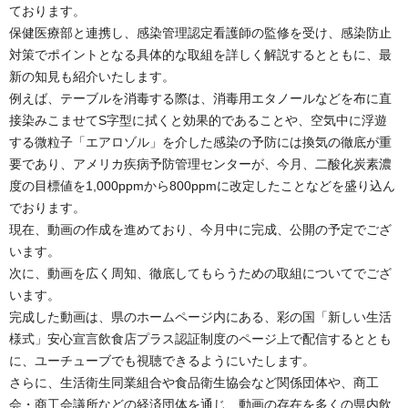
ております。
保健医療部と連携し、感染管理認定看護師の監修を受け、感染防止
対策でポイントとなる具体的な取組を詳しく解説するとともに、最
新の知見も紹介いたします。
例えば、テーブルを消毒する際は、消毒用エタノールなどを布に直
接染みこませてS字型に拭くと効果的であることや、空気中に浮遊
する微粒子「エアロゾル」を介した感染の予防には換気の徹底が重
要であり、アメリカ疾病予防管理センターが、今月、二酸化炭素濃
度の目標値を1,000ppmから800ppmに改定したことなどを盛り込ん
でおります。
現在、動画の作成を進めており、今月中に完成、公開の予定でござ
います。
次に、動画を広く周知、徹底してもらうための取組についてでござ
います。
完成した動画は、県のホームページ内にある、彩の国「新しい生活
様式」安心宣言飲食店プラス認証制度のページ上で配信するととも
に、ユーチューブでも視聴できるようにいたします。
さらに、生活衛生同業組合や食品衛生協会など関係団体や、商工
会・商工会議所などの経済団体を通じ、動画の存在を多くの県内飲