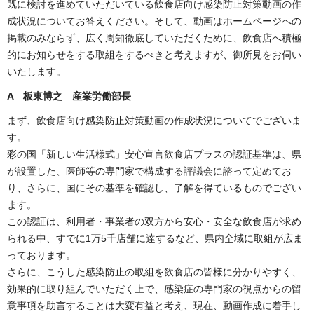
既に検討を進めていただいている飲食店向け感染防止対策動画の作
成状況についてお答えください。そして、動画はホームページへの
掲載のみならず、広く周知徹底していただくために、飲食店へ積極
的にお知らせをする取組をするべきと考えますが、御所見をお伺い
いたします。
A 板東博之 産業労働部長
まず、飲食店向け感染防止対策動画の作成状況についてでございま
す。
彩の国「新しい生活様式」安心宣言飲食店プラスの認証基準は、県
が設置した、医師等の専門家で構成する評議会に諮って定めてお
り、さらに、国にその基準を確認し、了解を得ているものでござい
ます。
この認証は、利用者・事業者の双方から安心・安全な飲食店が求め
られる中、すでに1万5千店舗に達するなど、県内全域に取組が広ま
っております。
さらに、こうした感染防止の取組を飲食店の皆様に分かりやすく、
効果的に取り組んでいただく上で、感染症の専門家の視点からの留
意事項を助言することは大変有益と考え、現在、動画作成に着手し