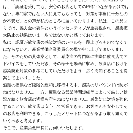
は、「認証を受けても、安心のお店としてのPRにつながるわけでは
ない。専門家ではない人に見てもらっても、対策が本当に十分なの
か不安だ」との声が私のところに届いております。私は、この見回
りでは、協力金の要件というインセンティブが重要視され、感染拡
大防止の効果はいま一歩ではないかと感じております。
私は、認証が飲食店の感染対策のレベルを一段上げるものでなくて
はならないと、産業労働企業委員会の場で申し上げてまいりまし
た。そのための具体案として、感染症の専門家に実際に飲食店でア
ドバイスをしていただき、その様子を動画に収め、飲食店における
感染防止対策の参考にしていただけるよう、広く周知することを提
案してまいりました。
酒類の提供など段階的緩和に移行する中、感染のリバウンドは防が
ねばなりません。一方、度重なる営業時間短縮等によって厳しい状
況が続く飲食店の皆様も守らねばなりません。感染防止対策を強化
することで、飲食店は安心して営業できる、お客さんも安心してそ
のお店を利用できる、こうしたメリットにつながるよう取り組んで
いくべきと考えます。
そこで、産業労働部長にお伺いいたします。