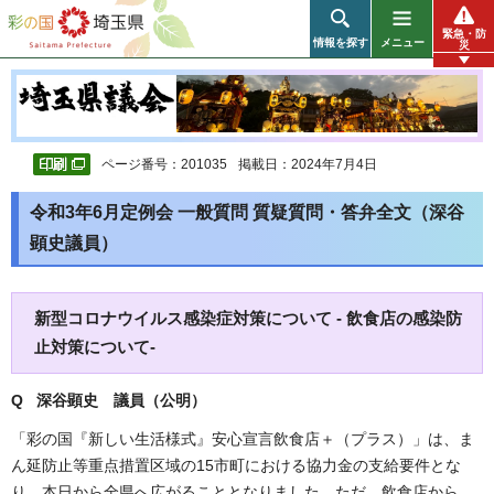
彩の国 埼玉県
緊急・防
情報を探す
メニュー
災
ページ番号：201035
掲載日：2024年7月4日
令和3年6月定例会 一般質問 質疑質問・答弁全文（深谷
顕史議員）
新型コロナウイルス感染症対策について - 飲食店の感染防
止対策について-
Q 深谷顕史 議員（公明）
「彩の国『新しい生活様式』安心宣言飲食店＋（プラス）」は、ま
ん延防止等重点措置区域の15市町における協力金の支給要件とな
り、本日から全県へ広がることとなりました。ただ、飲食店から