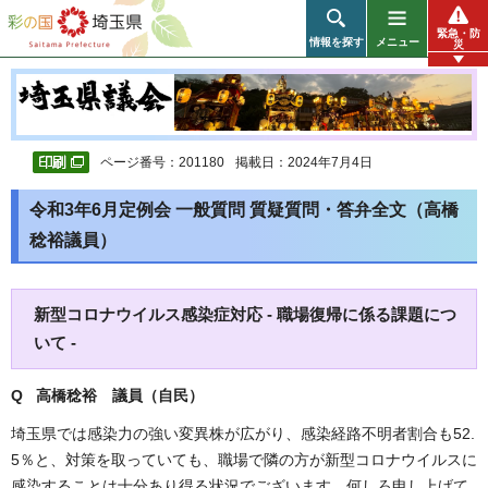
彩の国 埼玉県
緊急・防
情報を探す
メニュー
災
ページ番号：201180
掲載日：2024年7月4日
令和3年6月定例会 一般質問 質疑質問・答弁全文（高橋
稔裕議員）
新型コロナウイルス感染症対応 - 職場復帰に係る課題につ
いて -
Q 高橋稔裕 議員（自民）
埼玉県では感染力の強い変異株が広がり、感染経路不明者割合も52.
5％と、対策を取っていても、職場で隣の方が新型コロナウイルスに
感染することは十分あり得る状況でございます。何しろ申し上げて