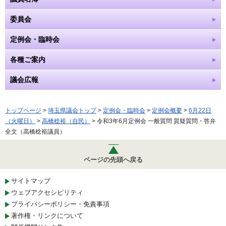
委員会
定例会・臨時会
各種ご案内
議会広報
トップページ
>
埼玉県議会トップ
>
定例会・臨時会
>
定例会概要
>
6月22日
（火曜日）
>
高橋稔裕（自民）
> 令和3年6月定例会 一般質問 質疑質問・答弁
全文（高橋稔裕議員）
ページの先頭へ戻る
サイトマップ
ウェブアクセシビリティ
プライバシーポリシー・免責事項
著作権・リンクについて