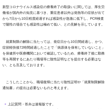
新型コロナウイルス感染症の療養終了の取扱いに関しては、厚生労
働省が国内外の知見に基づき、重症患者以外は発熱等の症状が出て
から7日から10日程度経過すれば感染性が急激に低下し、PCR検査
で陽性の場合でも感染性は極めて低い、との見解を示しています。
就業制限の解除に当たっては、発症日から10日間経過し、かつ、
症状軽快後72時間経過したことで「病原体を保有していないこと」
を保健所や医療機関において確認しているため、療養終了後に勤務
等を再開するにあたり職場等に陰性証明などを提出する必要はな
い、とも言及しております。
こうしたことから、職場復帰に当たり陰性証明や「就業制限解除
通知書」の提出は必要ないものと考えます。
上記質問・答弁は速報版です。