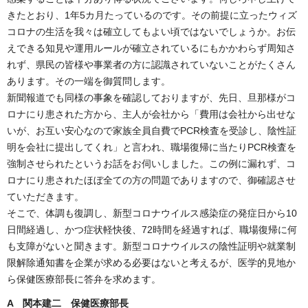
きたとおり、1年5カ月たっているのです。その前提に立ったウィズ
コロナの生活を我々は確立してもよい頃ではないでしょうか。お伝
えできる知見や運用ルールが確立されているにもかかわらず周知さ
れず、県民の皆様や事業者の方に認識されていないことがたくさん
あります。その一端を御質問します。
新聞報道でも同様の事象を確認しておりますが、先日、旦那様がコ
ロナにり患された方から、主人が会社から「費用は会社から出せな
いが、お互い安心なので家族全員自費でPCR検査を受診し、陰性証
明を会社に提出してくれ」と言われ、職場復帰に当たりPCR検査を
強制させられたというお話をお伺いしました。この例に漏れず、コ
ロナにり患されたほぼ全ての方の問題でありますので、御確認させ
ていただきます。
そこで、体調も復調し、新型コロナウイルス感染症の発症日から10
日間経過し、かつ症状軽快後、72時間を経過すれば、職場復帰に何
も支障がないと聞きます。新型コロナウイルスの陰性証明や就業制
限解除通知書を企業が求める必要はないと考えるが、医学的見地か
ら保健医療部長に答弁を求めます。
A 関本建二 保健医療部長