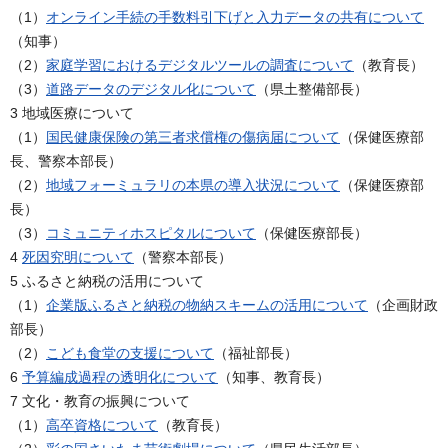
（1）
オンライン手続の手数料引下げと入力データの共有について
（知事）
（2）
家庭学習におけるデジタルツールの調査について
（教育長）
（3）
道路データのデジタル化について
（県土整備部長）
3 地域医療について
（1）
国民健康保険の第三者求償権の傷病届について
（保健医療部
長、警察本部長）
（2）
地域フォーミュラリの本県の導入状況について
（保健医療部
長）
（3）
コミュニティホスピタルについて
（保健医療部長）
4
死因究明について
（警察本部長）
5 ふるさと納税の活用について
（1）
企業版ふるさと納税の物納スキームの活用について
（企画財政
部長）
（2）
こども食堂の支援について
（福祉部長）
6
予算編成過程の透明化について
（知事、教育長）
7 文化・教育の振興について
（1）
高卒資格について
（教育長）