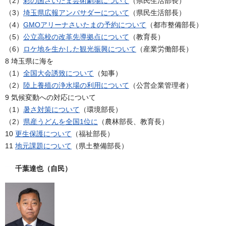
（2）
彩の国さいたま芸術劇場について
（県民生活部長）
（3）
埼玉県広報アンバサダーについて
（県民生活部長）
（4）
GMOアリーナさいたまの予約について
（都市整備部長）
（5）
公立高校の改革先導拠点について
（教育長）
（6）
ロケ地を生かした観光振興について
（産業労働部長）
8 埼玉県に海を
（1）
全国大会誘致について
（知事）
（2）
陸上養殖の浄水場の利用について
（公営企業管理者）
9 気候変動への対応について
（1）
暑さ対策について
（環境部長）
（2）
県産うどんを全国1位に
（農林部長、教育長）
10
更生保護について
（福祉部長）
11
地元課題について
（県土整備部長）
千葉達也（自民）