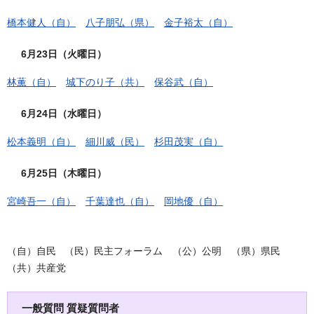
橋本健人（自）
八子朋弘（県）
金子裕太（自）
6月23日（火曜日）
林薫（自）
城下のり子（共）
保谷武（自）
6月24日（水曜日）
松本義明（自）
細川威（民）
杉田茂実（自）
6月25日（木曜日）
宮崎吾一（自）
千葉達也（自）
岡地優（自）
（自）自民 （民）民主フォーラム （公）公明 （県）県民
（共）共産党
一般質問 質疑質問者