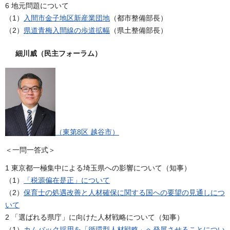
6 地元問題について
（1）
入間市金子地区新産業団地
（都市整備部長）
（2）
県道青梅入間線の歩道拡幅
（県土整備部長）
細川威（民主フォーラム）
（東第8区 越谷市）
＜一問一答式＞
1 東京都一極集中による埼玉県への影響について（知事）
（1）
「税源偏在是正」について
（2）
保育士の処遇改善と人材確保に関する国への要望の見通しにつ
いて
2 「選ばれる県庁」に向けた人材戦略について（知事）
（1）
カムバック採用を「循環型人材戦略」へ発展させることについ