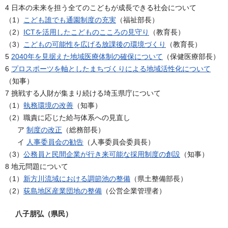
4 日本の未来を担う全てのこどもが成長できる社会について
（1）
こども誰でも通園制度の充実
（福祉部長）
（2）
ICTを活用したこどものこころの見守り
（教育長）
（3）
こどもの可能性を広げる放課後の環境づくり
（教育長）
5
2040年を見据えた地域医療体制の確保について
（保健医療部長）
6
プロスポーツを軸としたまちづくりによる地域活性化について
（知事）
7 挑戦する人財が集まり続ける埼玉県庁について
（1）
執務環境の改善
（知事）
（2）職責に応じた給与体系への見直し
ア
制度の改正
（総務部長）
イ
人事委員会の勧告
（人事委員会委員長）
（3）
公務員と民間企業が行き来可能な採用制度の創設
（知事）
8 地元問題について
（1）
新方川流域における調節池の整備
（県土整備部長）
（2）
荻島地区産業団地の整備
（公営企業管理者）
八子朋弘（県民）