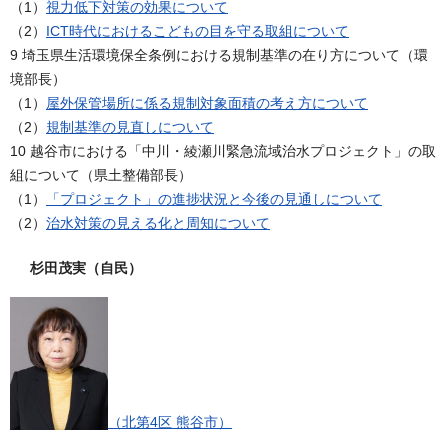
（1）
視力低下対策の効果について
（2）
ICT時代におけるこどもの目を守る取組について
9 埼玉県生活環境保全条例における規制基準の在り方について（環
境部長）
（1）
屋外保管場所に係る規制対象面積の考え方について
（2）
規制基準の見直しについて
10 越谷市における「中川・綾瀬川緊急流域治水プロジェクト」の取
組について（県土整備部長）
（1）
「プロジェクト」の進捗状況と今後の見通しについて
（2）
治水対策の見える化と周知について
杉田茂実（自民）
（北第4区 熊谷市）