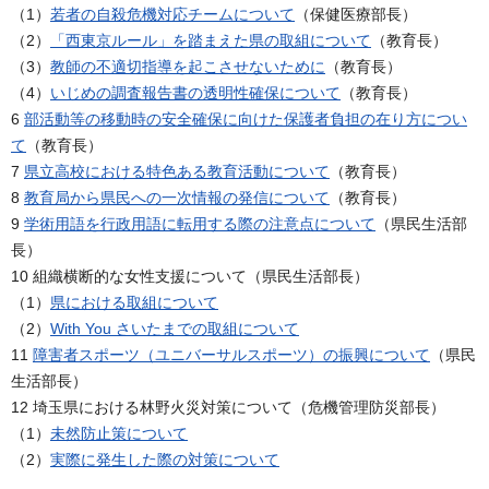
（1）
若者の自殺危機対応チームについて
（保健医療部長）
（2）
「西東京ルール」を踏まえた県の取組について
（教育長）
（3）
教師の不適切指導を起こさせないために
（教育長）
（4）
いじめの調査報告書の透明性確保について
（教育長）
6
部活動等の移動時の安全確保に向けた保護者負担の在り方につい
て
（教育長）
7
県立高校における特色ある教育活動について
（教育長）
8
教育局から県民への一次情報の発信について
（教育長）
9
学術用語を行政用語に転用する際の注意点について
（県民生活部
長）
10 組織横断的な女性支援について（県民生活部長）
（1）
県における取組について
（2）
With You さいたまでの取組について
11
障害者スポーツ（ユニバーサルスポーツ）の振興について
（県民
生活部長）
12 埼玉県における林野火災対策について（危機管理防災部長）
（1）
未然防止策について
（2）
実際に発生した際の対策について