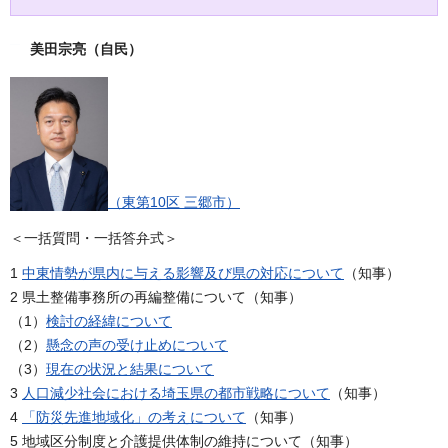
美田宗亮（自民）
（東第10区 三郷市）
＜一括質問・一括答弁式＞
1
中東情勢が県内に与える影響及び県の対応について
（知事）
2 県土整備事務所の再編整備について（知事）
（1）
検討の経緯について
（2）
懸念の声の受け止めについて
（3）
現在の状況と結果について
3
人口減少社会における埼玉県の都市戦略について
（知事）
4
「防災先進地域化」の考えについて
（知事）
5 地域区分制度と介護提供体制の維持について（知事）