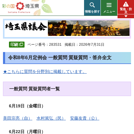
彩の国 埼玉県
緊急・防
情報を探す
メニュー
災
ページ番号：283531
掲載日：2026年7月31日
令和8年6月定例会 一般質問 質疑質問・答弁全文
★こちらに質問を分野別に掲載しています。
一般質問 質疑質問者一覧
6月19日（金曜日）
美田宗亮（自）
水村篤弘（民）
安藤友貴（公）
6月22日（月曜日）