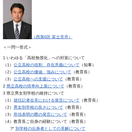
（西第6区 富士見市）
＜一問一答式＞
1 いわゆる「高校無償化」への対策について
（1）
公立高校の役割、存在意義について
（知事）
（2）
公立高校の価値、強みについて
（教育長）
（3）
公立高校への支援について
（教育長）
2
県立高校の倍率向上策について
（教育長）
3 県立男女別学校の維持について
（1）
就任記者会見における発言について
（教育長）
（2）
男女別学校の良さについて
（教育長）
（3）
所信表明の際の発言について
（教育長）
（4）教育長ご自身の経験について（教育長）
ア
別学校の出身者としての見解について