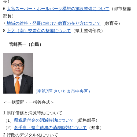
長）
6
大宮スーパー・ボールパーク構想の施設整備について
（都市整備
部長）
7
地域の維持・発展に向けた教育の在り方について
（教育長）
8
上之（南）交差点の整備について
（県土整備部長）
宮崎吾一（自民）
（南第7区 さいたま市中央区）
＜一括質問・一括答弁式＞
1 県庁債務と消滅時効について
（1）
県税還付金の消滅時効について
（総務部長）
（2）
各手当・県庁債務の消滅時効について
（知事）
2 行政のデジタル化について