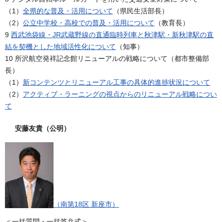
（1）
全県的な普及・活用について
（県民生活部長）
（2）
公立中学校・高校での普及・活用について
（教育長）
9
西武池袋線・JR武蔵野線の直通臨時列車と秋津駅・新秋津駅の直
結を契機とした地域活性化について
（知事）
10 所沢航空発祥記念館リニューアルの戦略について（都市整備部
長）
（1）
新コンテンツとリニューアル工事の具体的進捗状況について
（2）
アクティブ・ラーニングの視点からのリニューアル戦略につい
て
安藤友貴（公明）
（南第18区 新座市）
＜一括質問・一括答弁式＞