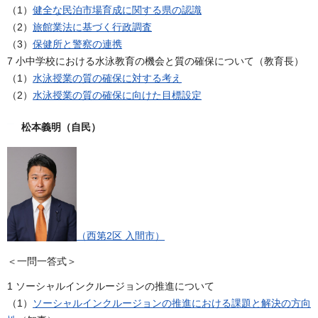
（1）
健全な民泊市場育成に関する県の認識
（2）
旅館業法に基づく行政調査
（3）
保健所と警察の連携
7 小中学校における水泳教育の機会と質の確保について（教育長）
（1）
水泳授業の質の確保に対する考え
（2）
水泳授業の質の確保に向けた目標設定
松本義明（自民）
（西第2区 入間市）
＜一問一答式＞
1 ソーシャルインクルージョンの推進について
（1）
ソーシャルインクルージョンの推進における課題と解決の方向