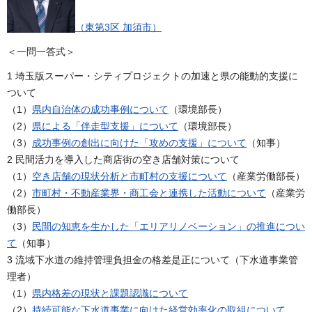
（東第3区 加須市）
＜一問一答式＞
1 埼玉版スーパー・シティプロジェクトの加速と県の能動的支援に
ついて
（1）
県内自治体の成功事例について
（環境部長）
（2）
県による「伴走型支援」について
（環境部長）
（3）
成功事例の創出に向けた「攻めの支援」について
（知事）
2 民間活力を導入した商店街の空き店舗対策について
（1）
空き店舗の現状分析と市町村の支援について
（産業労働部長）
（2）
市町村・不動産業界・商工会と連携した活動について
（産業労
働部長）
（3）
民間の知恵を生かした「エリアリノベーション」の推進につい
て
（知事）
3 流域下水道の維持管理負担金の格差是正について（下水道事業管
理者）
（1）
県内格差の現状と課題認識について
（2）
持続可能な下水道事業に向けた経営効率化の取組について