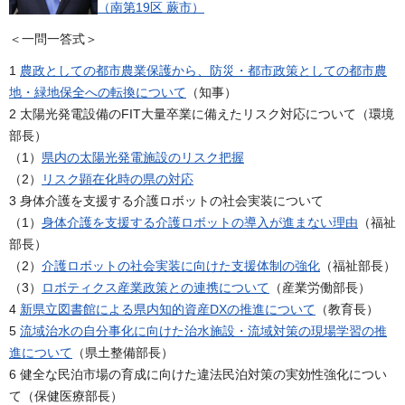
（南第19区 蕨市）
＜一問一答式＞
1
農政としての都市農業保護から、防災・都市政策としての都市農
地・緑地保全への転換について
（知事）
2 太陽光発電設備のFIT大量卒業に備えたリスク対応について（環境
部長）
（1）
県内の太陽光発電施設のリスク把握
（2）
リスク顕在化時の県の対応
3 身体介護を支援する介護ロボットの社会実装について
（1）
身体介護を支援する介護ロボットの導入が進まない理由
（福祉
部長）
（2）
介護ロボットの社会実装に向けた支援体制の強化
（福祉部長）
（3）
ロボティクス産業政策との連携について
（産業労働部長）
4
新県立図書館による県内知的資産DXの推進について
（教育長）
5
流域治水の自分事化に向けた治水施設・流域対策の現場学習の推
進について
（県土整備部長）
6 健全な民泊市場の育成に向けた違法民泊対策の実効性強化につい
て（保健医療部長）