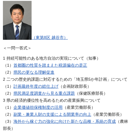
（東第8区 越谷市）
＜一問一答式＞
1 持続可能性のある地方自治の実現について（知事）
（1）
首都圏の性質を踏まえた税源偏在の是正
（2）
県民の更なる理解促進
2 二つの歴史的課題に対応するための「埼玉県5か年計画」について
（1）
計画最終年度の総仕上げ
（企画財政部長）
（2）
県民満足度調査から見る重点課題
（保健医療部長）
3 県の経済的優位性を高めるための産業振興について
（1）
企業価値担保権制度の活用
（産業労働部長）
（2）
副業・兼業人財の支援による開業率の向上
（産業労働部長）
（3）
海外から稼ぐ力の強化に向けた新たな品種・系統の育成
（農林
部長）