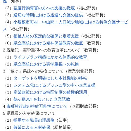
性
（知事）
（2）
強度行動障害の方への支援の徹底
（福祉部長）
（3）
適切な時期における迅速な介護の提供
（福祉部長）
（4）
小規模市町村・中山間・人口減少地域における特例介護サービ
ス
（福祉部長）
（5）
福祉人材の安定的な確保と定着支援
（福祉部長）
（6）
県立高校における精神保健教育の徹底
（教育長）
2 脱暗記・実学重視への教育改革について（教育長）
（1）
ライフプラン構築にかかる体系的な教育
（2）
県立高校における実学重視への転換
3 「稼ぐ」県政への転換について（産業労働部長）
（1）
ターゲットを明確にした本社機能の移転
（2）
システム化によるプッシュ型の中小企業支援
（3）
産業政策における特区制度の積極的活用
（4）
鶴ヶ島JCTを核とした企業誘致
4
市町村行政の持続可能性について
（企画財政部長）
5 県職員の人材確保について
（1）
採用する職員の理想像
（知事）
（2）
兼業による人材確保
（総務部長）