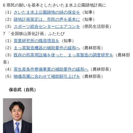
6 県民の願いを基本としたさいたま水上公園跡地計画に
（1）
さいたま水上公園跡地の緑の保全を
（知事）
（2）
跡地計画策定は、市民の声を基本に
（知事）
（3）
スポーツ総合センターにエアコンを
（県民生活部長）
7 「全国狭山茶化計画」ふたたび
（1）
茶業研究所の職員増員を
（知事）
（2）
まっ茶製造機器の補助要件の緩和へ
（農林部長）
（3）
既存の煎茶用設備を使った、まっ茶製造の調査研究を
（農林部
長）
（4）
茶生産条件整備事業の補助要件の緩和へ
（農林部長）
（5）
物価高騰に合わせて補助額引上げを
（農林部長）
保谷武（自民）