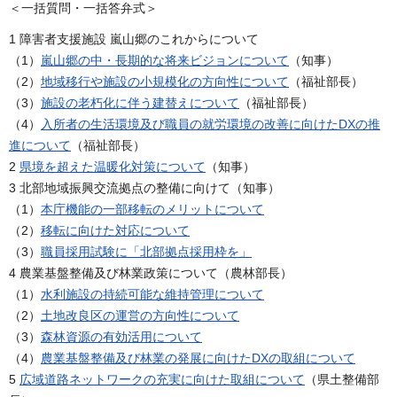
＜一括質問・一括答弁式＞
1 障害者支援施設 嵐山郷のこれからについて
（1）
嵐山郷の中・長期的な将来ビジョンについて
（知事）
（2）
地域移行や施設の小規模化の方向性について
（福祉部長）
（3）
施設の老朽化に伴う建替えについて
（福祉部長）
（4）
入所者の生活環境及び職員の就労環境の改善に向けたDXの推
進について
（福祉部長）
2
県境を超えた温暖化対策について
（知事）
3 北部地域振興交流拠点の整備に向けて（知事）
（1）
本庁機能の一部移転のメリットについて
（2）
移転に向けた対応について
（3）
職員採用試験に「北部拠点採用枠を」
4 農業基盤整備及び林業政策について（農林部長）
（1）
水利施設の持続可能な維持管理について
（2）
土地改良区の運営の方向性について
（3）
森林資源の有効活用について
（4）
農業基盤整備及び林業の発展に向けたDXの取組について
5
広域道路ネットワークの充実に向けた取組について
（県土整備部