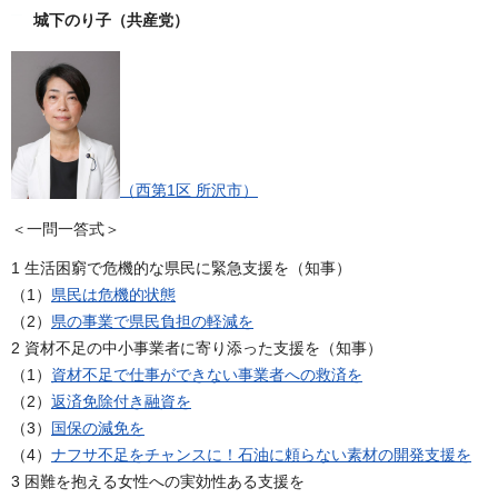
城下のり子（共産党）
（西第1区 所沢市）
＜一問一答式＞
1 生活困窮で危機的な県民に緊急支援を（知事）
（1）
県民は危機的状態
（2）
県の事業で県民負担の軽減を
2 資材不足の中小事業者に寄り添った支援を（知事）
（1）
資材不足で仕事ができない事業者への救済を
（2）
返済免除付き融資を
（3）
国保の減免を
（4）
ナフサ不足をチャンスに！石油に頼らない素材の開発支援を
3 困難を抱える女性への実効性ある支援を