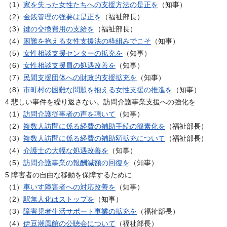
（1）
家を失った女性たちへの支援方法の是正を
（知事）
（2）
金銭管理の強要は是正を
（福祉部長）
（3）
鍵の交換費用の支給を
（福祉部長）
（4）
困難を抱える女性支援法の枠組みでこそ
（知事）
（5）
女性相談支援センターの拡充を
（知事）
（6）
女性相談支援員の処遇改善を
（知事）
（7）
民間支援団体への財政的支援拡充を
（知事）
（8）
市町村の困難な問題を抱える女性支援の推進を
（知事）
4 悲しい事件を繰り返さない。訪問介護事業支援への強化を
（1）
訪問介護従事者の声を聴いて
（知事）
（2）
複数人訪問に係る経費の補助手続の簡素化を
（福祉部長）
（3）
複数人訪問に係る経費の補助額拡充について
（福祉部長）
（4）
介護士の大幅な処遇改善を
（知事）
（5）
訪問介護事業の報酬減額の回復を
（知事）
5 障害者の自由な移動を保障するために
（1）
車いす障害者への対応改善を
（知事）
（2）
駅無人化はストップを
（知事）
（3）
障害児者生活サポート事業の拡充を
（福祉部長）
（4）
伊豆潮風館の公聴会について
（福祉部長）