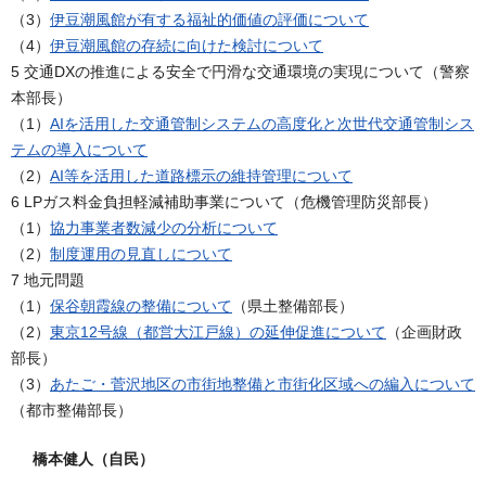
（3）
伊豆潮風館が有する福祉的価値の評価について
（4）
伊豆潮風館の存続に向けた検討について
5 交通DXの推進による安全で円滑な交通環境の実現について（警察
本部長）
（1）
AIを活用した交通管制システムの高度化と次世代交通管制シス
テムの導入について
（2）
AI等を活用した道路標示の維持管理について
6 LPガス料金負担軽減補助事業について（危機管理防災部長）
（1）
協力事業者数減少の分析について
（2）
制度運用の見直しについて
7 地元問題
（1）
保谷朝霞線の整備について
（県土整備部長）
（2）
東京12号線（都営大江戸線）の延伸促進について
（企画財政
部長）
（3）
あたご・菅沢地区の市街地整備と市街化区域への編入について
（都市整備部長）
橋本健人（自民）