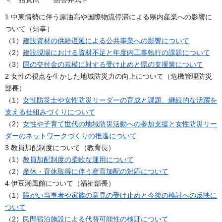
1 中東情勢に伴う原油高や国際物流停滞による県内産業への影響に
ついて（知事）
（1）
建設資材の供給遅延による公共事業への影響について
（2）
建設現場における資材不足と年度内工事執行の課題について
（3）
国の交付金の規模に対する受け止めと県の支援策について
2 女性の視点を生かした地域防災力の向上について（危機管理防災
部長）
（1）
女性防災士や女性防災リーダーの育成と課題、継続的な活躍を
支える仕組みづくりについて
（2）
女性や子育て世代の地域防災活動への参加支援と女性防災リー
ダーのネットワークづくりの推進について
3 教員加配制度について（教育長）
（1）
教員加配制度の柔軟な運用について
（2）
産休・育休取得に伴う産育加配の対応について
4 伊豆潮風館について（福祉部長）
（1）
障がい当事者や家族の意見の受け止めと今後の検討への反映に
ついて
（2）
民間宿泊施設による代替可能性の検証について