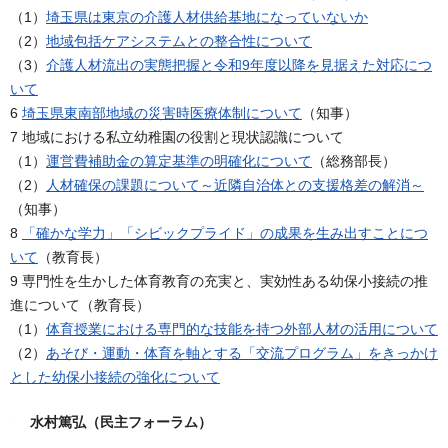
（1）
埼玉県は東京の介護人材供給基地になっていないか
（2）
地域包括ケアシステムとの整合性について
（3）
介護人材流出の実態把握と令和9年度以降を見据えた対応につ
いて
6
埼玉県東南部地域の災害時医療体制について
（知事）
7 地域における私立幼稚園の役割と現状認識について
（1）
運営費補助金の算定基準の明確化について
（総務部長）
（2）
人材確保の課題について～近隣自治体との支援格差の解消～
（知事）
8
「確かな学力」「シビックプライド」の成果を生み出すことにつ
いて
（教育長）
9 専門性を生かした体育教育の充実と、実効性ある幼保小接続の推
進について（教育長）
（1）
体育授業における専門的な技能を持つ外部人材の活用について
（2）
あそび・運動・体育を軸とする「交流プログラム」をきっかけ
とした幼保小接続の強化について
水村篤弘（民主フォーラム）