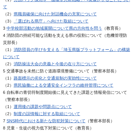
て
（2）
県職員確保に向けた対話機会の充実について
（3）
「選ばれる県庁」へ向けた取組について
3
中学校部活動の地域展開について県の方向性を問う
（教育長）
4 消防団の持続可能な活動を支える県の役割について（危機管理防
災部長）
（1）
消防団員の学びを支える「埼玉県版プラットフォーム」の構築
について
（2）
消防操法大会の意義と今後の在り方について
5 交通事故を未然に防ぐ道路環境整備について（警察本部長）
（1）
路面標示の劣化と交通規制の実効性について
（2）
県民協働による交通安全インフラの維持管理について
6 自転車の青切符制度開始後に見えてきた課題と情報発信について
（警察本部長）
（1）
運用後の課題や問題点について
（2）
制度の誤情報に対する取組について
7
SNS時代における新たな防犯対策について
（警察本部長）
8 児童・生徒の視力低下対策について（教育長）