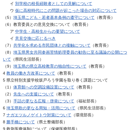
イ
別学校の校長経験者としての見解について
ウ
仮に高校時代にこの問題が起こった場合の対応について
（5）
埼玉県こども・若者基本条例の遵守について
（教育長）
（6）教育委員との意見交換について（教育長）
ア
中学生・高校生からの要望について
イ
意見交換に応じるべき
（7）
共学化を求める市民団体との接触について
（教育長）
（8）
埼玉県男女共同参画苦情処理委員の勧告に至る議論の公開につ
いて
（県民生活部長）
（9）
埼玉県の県立高校教育の独自性について
（教育長）
4
教員の働き方改革について
（教育長）
5 県立特別支援学校坂戸ろう学園を取り巻く課題について
（1）
体育館への空調設備設置について
（教育長）
（2）
先生への支援について
（教育長）
（3）
手話の更なる広報・啓発について
（福祉部長）
6
埼玉県歌の更なる周知・活用について
（県民生活部長）
7
ナガエツルノゲイトウ対策について
（環境部長）
8
勝手橋について
（県土整備部長）
9 救急医療体制について（保健医療部長）