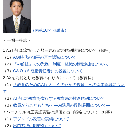
（南第16区 鴻巣市）
＜一問一答式＞
1 AGI時代に対応した埼玉県行政の体制構築について（知事）
（1）
AGI時代の知事の基本認識について
（2）
「AI前提」での業務・制度・組織の構造転換について
（3）
CAIO（AI統括責任者）の設置について
2 AXを前提とした教育の在り方について（教育長）
（1）
「教育のためのAI」と「AIのための教育」への基本認識につい
て
（2）
AI時代の教育を実行する教育局の推進体制について
（3）
教員からこどもたちへ ―AI活用の段階展開について―
3 バーチャル埼玉実証実験の評価と出口戦略について（知事）
（1）
アジャイル改善の実績について
（2）
出口基準の明確化について