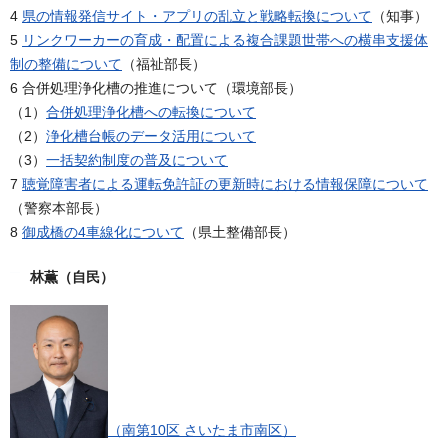
4
県の情報発信サイト・アプリの乱立と戦略転換について
（知事）
5
リンクワーカーの育成・配置による複合課題世帯への横串支援体
制の整備について
（福祉部長）
6 合併処理浄化槽の推進について（環境部長）
（1）
合併処理浄化槽への転換について
（2）
浄化槽台帳のデータ活用について
（3）
一括契約制度の普及について
7
聴覚障害者による運転免許証の更新時における情報保障について
（警察本部長）
8
御成橋の4車線化について
（県土整備部長）
林薫（自民）
（南第10区 さいたま市南区）