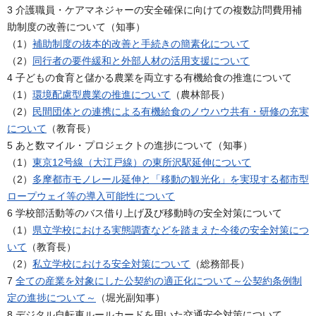
3 介護職員・ケアマネジャーの安全確保に向けての複数訪問費用補
助制度の改善について（知事）
（1）
補助制度の抜本的改善と手続きの簡素化について
（2）
同行者の要件緩和と外部人材の活用支援について
4 子どもの食育と儲かる農業を両立する有機給食の推進について
（1）
環境配慮型農業の推進について
（農林部長）
（2）
民間団体との連携による有機給食のノウハウ共有・研修の充実
について
（教育長）
5 あと数マイル・プロジェクトの進捗について（知事）
（1）
東京12号線（大江戸線）の東所沢駅延伸について
（2）
多摩都市モノレール延伸と「移動の観光化」を実現する都市型
ロープウェイ等の導入可能性について
6 学校部活動等のバス借り上げ及び移動時の安全対策について
（1）
県立学校における実態調査などを踏まえた今後の安全対策につ
いて
（教育長）
（2）
私立学校における安全対策について
（総務部長）
7
全ての産業を対象にした公契約の適正化について～公契約条例制
定の進捗について～
（堀光副知事）
8 デジタル自転車ルールカードを用いた交通安全対策について