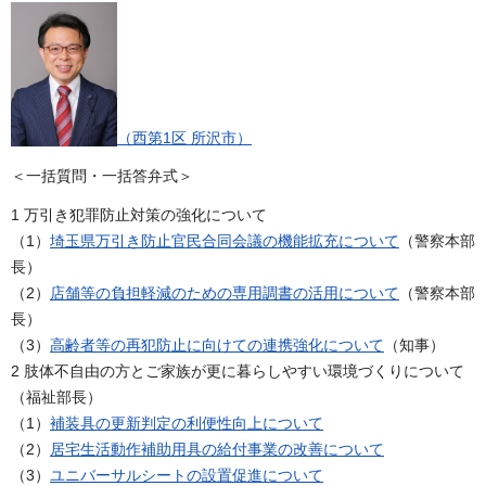
（西第1区 所沢市）
＜一括質問・一括答弁式＞
1 万引き犯罪防止対策の強化について
（1）
埼玉県万引き防止官民合同会議の機能拡充について
（警察本部
長）
（2）
店舗等の負担軽減のための専用調書の活用について
（警察本部
長）
（3）
高齢者等の再犯防止に向けての連携強化について
（知事）
2 肢体不自由の方とご家族が更に暮らしやすい環境づくりについて
（福祉部長）
（1）
補装具の更新判定の利便性向上について
（2）
居宅生活動作補助用具の給付事業の改善について
（3）
ユニバーサルシートの設置促進について