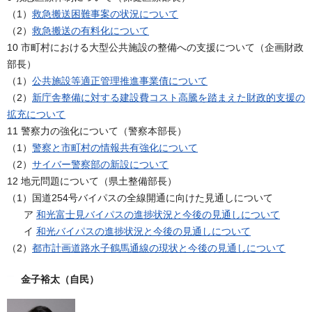
（1）
救急搬送困難事案の状況について
（2）
救急搬送の有料化について
10 市町村における大型公共施設の整備への支援について（企画財政
部長）
（1）
公共施設等適正管理推進事業債について
（2）
新庁舎整備に対する建設費コスト高騰を踏まえた財政的支援の
拡充について
11 警察力の強化について（警察本部長）
（1）
警察と市町村の情報共有強化について
（2）
サイバー警察部の新設について
12 地元問題について（県土整備部長）
（1）国道254号バイパスの全線開通に向けた見通しについて
ア
和光富士見バイパスの進捗状況と今後の見通しについて
イ
和光バイパスの進捗状況と今後の見通しについて
（2）
都市計画道路水子鶴馬通線の現状と今後の見通しについて
金子裕太（自民）