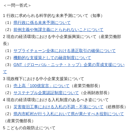
＜一問一答式＞
1 行政に求められる科学的な未来予測について（知事）
（1）
県行政に係る未来予測について
（2）
前例主義や無謬主義にとらわれないことについて
2 現在の経済環境における中小企業振興策について（産業労働部
長）
（1）
サプライチェーン全体における適正取引の確保について
（2）
機動的な支援策としての融資制度について
（3）
GNT（グローバル・ニッチ・トップ）企業の育成支援につい
て
3 現政権下における中小企業支援策について
（1）
売上高「100億宣言」について
（産業労働部長）
（2）
サステナブル企業認証制度について
（企画財政部長）
4 現在の経済環境における入札制度のあるべき姿について
（1）
災害復旧工事における入札の不調・不落について
（総務部長）
（2）
県内市町村が行う入札において県が果たすべき役割について
（産業労働部長）
5 こどもの自殺防止について