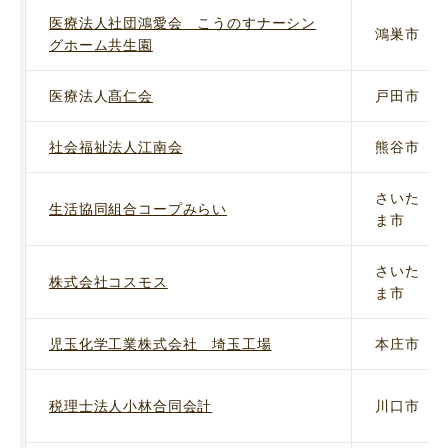
医療法人社団鴻愛会 こうのすナーシン
鴻巣市
グホーム共生園
医療法人
髙仁会
戸田市
社会福祉法人江南会
熊谷市
さいた
生活協同組合コープみらい
ま市
さいた
株式会社コスモス
ま市
児玉化学工業株式会社 埼玉工場
本庄市
税理士法人小林合同会計
川口市