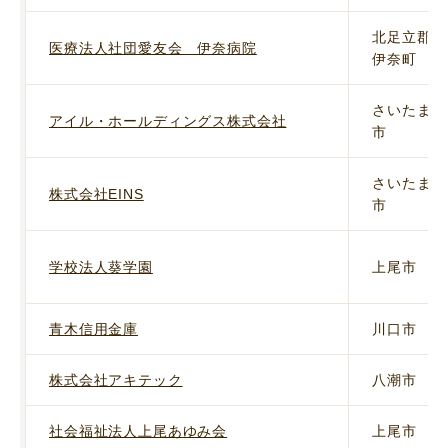
北足立郡
医療法人社団愛友会 伊奈病院
伊奈町
さいたま
アイル・ホールディングス株式会社
市
さいたま
株式会社EINS
市
学校法人葵学園
上尾市
青木信用金庫
川口市
株式会社アキテック
八潮市
社会福祉法人上尾あゆみ会
上尾市