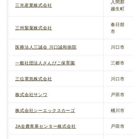
入間郡
三光産業株式会社
越生町
春日部
三州製菓株式会社
市
医療法人三誠会 川口誠和病院
川口市
一般社団法人さんぴこ保育園
三郷市
三位電気株式会社
川口市
株式会社サンワ
戸田市
株式会社シーエックスカーゴ
桶川市
JA全農青果センター株式会社
戸田市