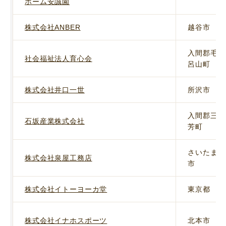
ホーム安誠園
株式会社ANBER
越谷市
入間郡毛
社会福祉法人育心会
呂山町
株式会社井口一世
所沢市
入間郡三
石坂産業株式会社
芳町
さいたま
株式会社泉屋工務店
市
株式会社イトーヨーカ堂
東京都
株式会社イナホスポーツ
北本市