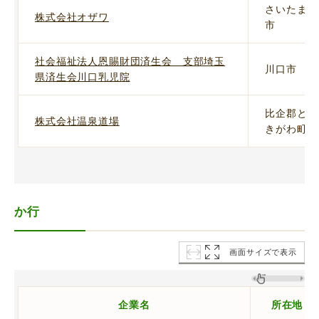
さいたま
株式会社オザワ
市
社会福祉法人恩賜財団済生会 支部埼玉
川口市
県済生会川口乳児院
比企郡と
株式会社温泉道場
きがわ町
か行
画面サイズで表示
企業名
所在地