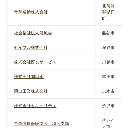
北葛飾
青翔運輸株式会社
郡杉戸
町
社会福祉法人清風会
熊谷市
セイフル株式会社
深谷市
株式会社西友サービス
川越市
株式会社関口組
本庄市
関口工業株式会社
志木市
株式会社セキュリティ
所沢市
さいた
全国健康保険協会 埼玉支部
ま市