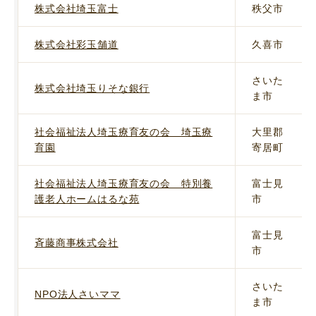
株式会社埼玉富士
秩父市
株式会社彩玉舗道
久喜市
さいた
株式会社埼玉りそな銀行
ま市
社会福祉法人埼玉療育友の会 埼玉療
大里郡
育園
寄居町
社会福祉法人埼玉療育友の会 特別養
富士見
護老人ホームはるな苑
市
富士見
斉藤商事株式会社
市
さいた
NPO法人さいママ
ま市