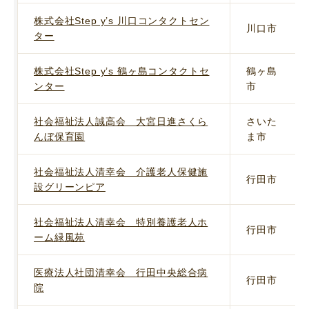
株式会社Step y’s 川口コンタクトセン
川口市
ター
株式会社Step y’s 鶴ヶ島コンタクトセ
鶴ヶ島
ンター
市
社会福祉法人誠高会 大宮日進さくら
さいた
んぼ保育園
ま市
社会福祉法人清幸会 介護老人保健施
行田市
設グリーンピア
社会福祉法人清幸会 特別養護老人ホ
行田市
ーム緑風苑
医療法人社団清幸会 行田中央総合病
行田市
院