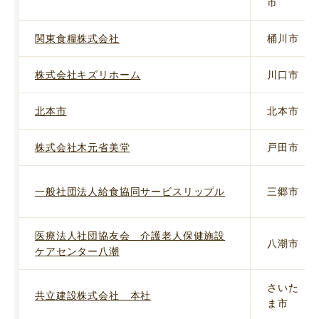
市
関東食糧株式会社
桶川市
株式会社キズリホーム
川口市
北本市
北本市
株式会社木元省美堂
戸田市
一般社団法人給食協同サービスリップル
三郷市
医療法人社団協友会 介護老人保健施設
八潮市
ケアセンター八潮
さいた
共立建設株式会社 本社
ま市