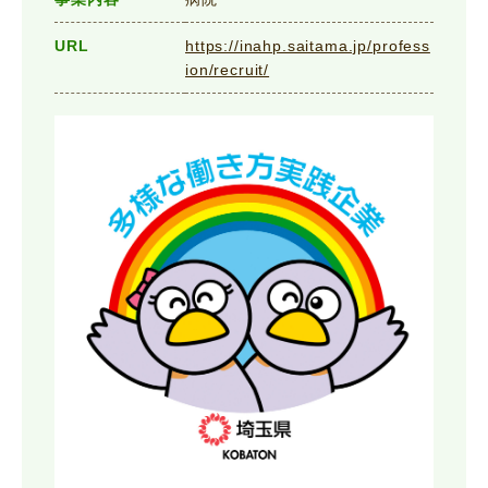
URL
https://inahp.saitama.jp/profess
ion/recruit/