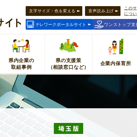
このサ
タルサ
文字サイズ・色を変える
音声読み上げ
につい
テレワークポータルサイト
ワンストップ支
県内企業の
県の支援策
企業内保育所
取組事例
（相談窓口など）
！