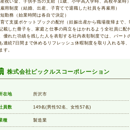
出産祝い金、子供手当の支給（1歳、小中高入学時、高校卒業
再雇用制度（結婚、出産、子育てで退職した社員を再雇用）
時短勤務（始業時間は各自で決定）
子育て支援ポケットブックの配付（妊娠出産から職場復帰まで、
載した冊子を、家庭と仕事の両立をはかれるよう全社員に配
、優れた功績を残した人を表彰する社内表彰制度では、パート
も連続7日間まで休めるリフレッシュ休暇制度を取り入れる等
ます。
株式会社ピックルスコーポレーション
所在地
所沢市
社員数
149名(男性92名、女性57名)
業種
製造業