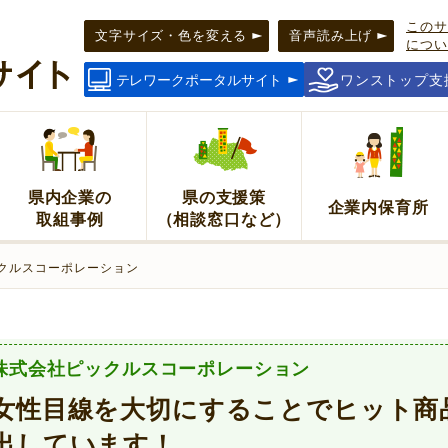
このサ
文字サイズ・色を変える
音声読み上げ
につい
テレワークポータルサイト
ワンストップ支
県内企業の
県の支援策
企業内保育所
取組事例
（相談窓口など）
ックルスコーポレーション
株式会社ピックルスコーポレーション
女性目線を大切にすることでヒット商
出しています！