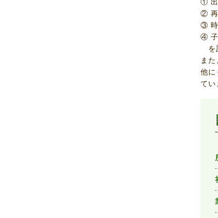
① 
② 
③ 
④ 
を記
また
他に
てい